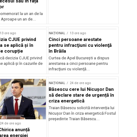
ecesul său în fața
or
 comemorat la un an de la
 Aproape un an de...
13 ore ago
NAȚIONAL
13 ore ago
zia CJUE privind
Cinci persoane arestate
a se aplică și în
pentru infracţiuni cu violenţă
de corupție
în Brăila
că decizia CJUE privind
Curtea de Apel Bucureşti a dispus
e aplică și în cazurile de
arestarea a cinci persoane pentru
infracţiuni cu violenţă...
NAȚIONAL
24 de ore ago
Băsescu cere lui Nicușor Dan
să declare stare de urgență în
criza energetică
Traian Băsescu solicită intervenția lui
Nicușor Dan în criza energetică Fostul
președinte Traian Băsescu...
24 de ore ago
Chirica anunță
area energiei