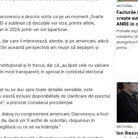
NAȚIONAL
Facturile
 Diaconescu a descris vizita ca pe un moment „foarte
crește au
l a subliniat că discuțiile vor viza, printre altele,
ANRE în c
în 2024, printr-un vot bipartizan.
energetic
Primele expl
românilor du
dar care îi interesează, atenție, și pe americani, adică
energetice 
…) Din această perspectivă am reușit să depășim și
prima...
ituțional și în trecut, dar că „au lipsit cele cu valoare
i în mod transparent, în special în contextul electoral
t nu se duc spre toate detaliile sensibile, este
 există inclusiv disponibilitate de clarificare din punctul
”, a precizat consilierul prezidențial.
un dialog cu congresmenii americani, Diaconescu a fost
a, dacă vor fi astfel de solicitări, răspunsuri în
 legătură cu ce se va întâmpla.”
NAȚIONAL
Ion Ilies