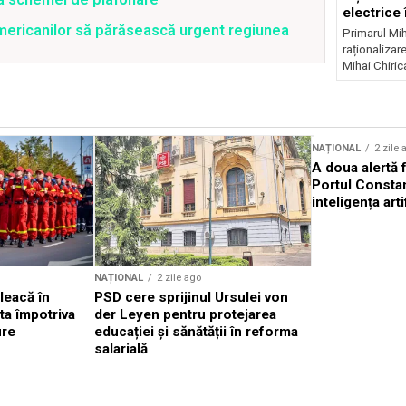
electrice 
mericanilor să părăsească urgent regiunea
noapte
Primarul Mih
raționalizare
Mihai Chirica
Sursă foto: Shutterstock
NAȚIONAL
2 zile 
A doua alertă 
Portul Constan
inteligența arti
NAȚIONAL
2 zile ago
leacă în
PSD cere sprijinul Ursulei von
ta împotriva
der Leyen pentru protejarea
ure
educației și sănătății în reforma
salarială