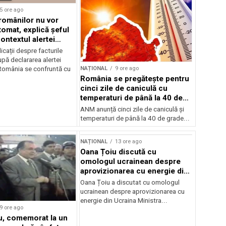
5 ore ago
 românilor nu vor
tomat, explică șeful
ontextul alertei
e
icații despre facturile
pă declararea alertei
NAȚIONAL
9 ore ago
România se confruntă cu
România se pregătește pentru
cinci zile de caniculă cu
temperaturi de până la 40 de
grade
ANM anunță cinci zile de caniculă și
temperaturi de până la 40 de grade...
NAȚIONAL
13 ore ago
Oana Țoiu discută cu
omologul ucrainean despre
aprovizionarea cu energie din
Ucraina
Oana Țoiu a discutat cu omologul
ucrainean despre aprovizionarea cu
energie din Ucraina Ministra...
9 ore ago
cu, comemorat la un