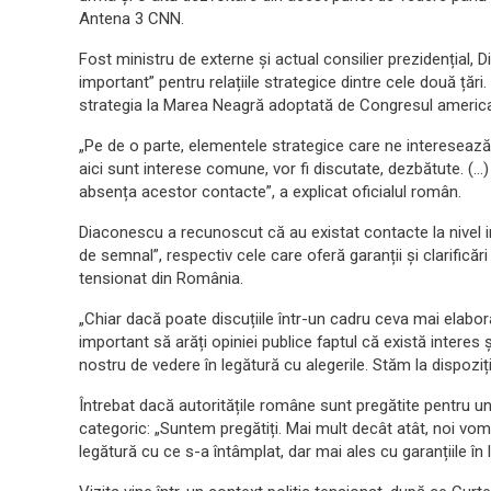
Antena 3 CNN.
Fost ministru de externe și actual consilier prezidențial,
important” pentru relațiile strategice dintre cele două țări. E
strategia la Marea Neagră adoptată de Congresul american 
„Pe de o parte, elementele strategice care ne interesează, 
aici sunt interese comune, vor fi discutate, dezbătute. (
absența acestor contacte”, a explicat oficialul român.
Diaconescu a recunoscut că au existat contacte la nivel inst
de semnal”, respectiv cele care oferă garanții și clarificăr
tensionat din România.
„Chiar dacă poate discuțiile într-un cadru ceva mai elabora
important să arăți opiniei publice faptul că există interes și
nostru de vedere în legătură cu alegerile. Stăm la dispoziție
Întrebat dacă autoritățile române sunt pregătite pentru 
categoric: „Suntem pregătiți. Mai mult decât atât, noi vom d
legătură cu ce s-a întâmplat, dar mai ales cu garanțiile în