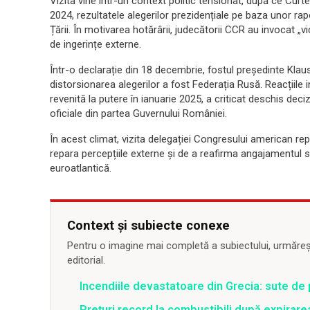
Vizita vine într-un context politic tensionat, după ce Cur
2024, rezultatele alegerilor prezidențiale pe baza unor r
Țării. În motivarea hotărârii, judecătorii CCR au invocat „v
de ingerințe externe.
Într-o declarație din 18 decembrie, fostul președinte Klaus
distorsionarea alegerilor a fost Federația Rusă. Reacțiile 
revenită la putere în ianuarie 2025, a criticat deschis deci
oficiale din partea Guvernului României.
În acest climat, vizita delegației Congresului american r
repara percepțiile externe și de a reafirma angajamentul 
euroatlantică.
Context și subiecte conexe
Pentru o imagine mai completă a subiectului, urmărește
editorial.
Incendiile devastatoare din Grecia: sute de 
Prețuri record la combustibili după expirar