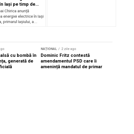
în Iași pe timp de
ai Chirica anunță
a energiei electrice în Iași
, primarul Iașiului, a...
Sursă foto: Shutte
ago
NAȚIONAL
2 zile ago
NAȚIONAL
falsă cu bombă în
Dominic Fritz contestă
Valul de c
ța, generată de
amendamentul PSD care îi
România, 
ficială
amenință mandatul de primar
40°C în p