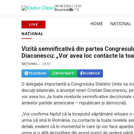
08.08.2026 | 15:01
Bucuresti
--°C
HOME
NAȚIONAL
NAȚIONAL
Vizită semnificativă din partea Congresul
Diaconescu: „Vor avea loc contacte la toat
NAȚIONAL
23:43
TELEGRAM
WHATSAPP
FACEBOOK
O delegație importantă a Congresului Statelor Unite va s
discuții bilaterale, a anunțat vineri Cristian Diaconescu, șef
vor avea loc „la toate nivelurile semnificative decizional
ambelor partide americane – republicani și democrați.
„Voi confirma faptul că la începutul săptămânii viitoare o
urma să vină în România, cu contacte la toate nivelele se
detalii, evident că în momentul în care își vor face apariția
urma și o altă dezvoltare din acest punct de vedere până l