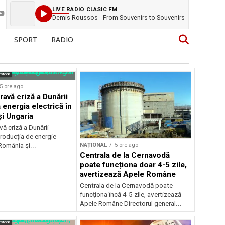
LIVE RADIO CLASIC FM
Demis Roussos - From Souvenirs to Souvenirs
SPORT
RADIO
rstock
5 ore ago
ravă criză a Dunării
 energia electrică în
i Ungaria
ă criză a Dunării
roducția de energie
NAȚIONAL
5 ore ago
 România și...
Centrala de la Cernavodă
poate funcționa doar 4-5 zile,
avertizează Apele Române
Centrala de la Cernavodă poate
funcționa încă 4-5 zile, avertizează
Apele Române Directorul general...
rstock