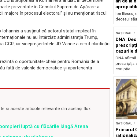
tea Constituțională a României a anulat, în decembrie
an de la d
apoarte prezentate în Consiliul Suprem de Apărare a
apropiațil
icii majore în procesul electoral” și au menționat riscul
Ion Iliescu,
decesul său
 Iohannis a susținut că actorul statal implicat în
NAȚIONAL
internaționale nu au întârziat: administrația Trump,
DNA: Deci
zia CCR, iar vicepreședintele JD Vance a cerut clarificări
prescripți
cazurile 
DNA afirmă 
eprezintă o oportunitate-cheie pentru România de a
prescripția s
său față de valorile democratice și apartenența
corupție...
 și aceste articole relevante din același flux
NAȚIONAL
pompieri luptă cu flăcările lângă Atena
Primarul 
raționaliz
ea schemei de plafonare