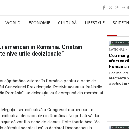
WORLD
ECONOMIE
CULTURĂ
LIFESTYLE
SCITECH
Sursă foto: Shutte
ui american în România. Cristian
NAȚIONAL
e nivelurile decizionale”
Cea mai g
afectează
România ș
Cea mai grav
afectează p
osi săptămâna viitoare în România pentru o serie de
electrică în
ul Cancelariei Prezidențiale. Potrivit acestuia, întâlnirile
e din România”, iar delegația va fi compusă din membri ai
 delegație semnificativă a Congresului american ar
mnificative decizionale din România. Nu pot să vă dau
 sigur că vor fi o serie de discuții. Este foarte bine. Va
a sfârșitul acestei luni”, a declarat Diaconescu la
Sursă foto: Shutte