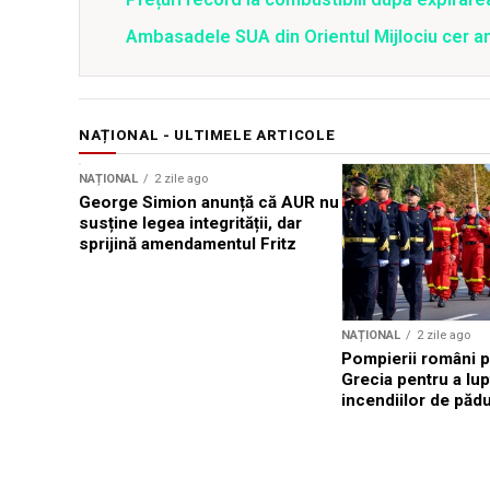
Ambasadele SUA din Orientul Mijlociu cer a
NAȚIONAL - ULTIMELE ARTICOLE
NAȚIONAL
2 zile ago
George Simion anunță că AUR nu
susține legea integrității, dar
sprijină amendamentul Fritz
NAȚIONAL
2 zile ago
Pompierii români p
Grecia pentru a lup
incendiilor de păd