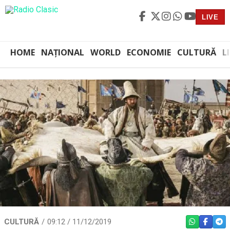
LIVE
HOME
NAȚIONAL
WORLD
ECONOMIE
CULTURĂ
L
CULTURĂ
09:12 / 11/12/2019
WHATSAPP
FACEBO
TEL