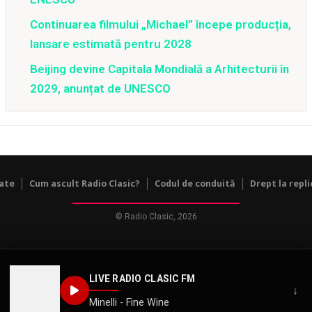
Continuarea filmului „Michael” începe producția,
lansare estimată pentru 2028
Beijing devine Capitala Mondială a Arhitecturii în
2029, anunțat de UNESCO
tate
Cum ascult Radio Clasic?
Codul de conduită
Drept la repli
© Radio Clasic, 2026
LIVE RADIO CLASIC FM
↓
Minelli - Fine Wine