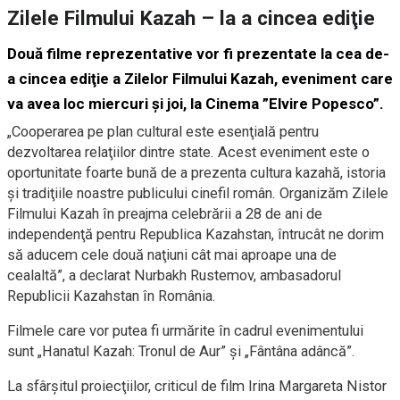
Zilele Filmului Kazah – la a cincea ediţie
Două filme reprezentative vor fi prezentate la cea de-
a cincea ediţie a Zilelor Filmului Kazah, eveniment care
va avea loc miercuri şi joi, la Cinema ”Elvire Popesco”.
„Cooperarea pe plan cultural este esenţială pentru
dezvoltarea relaţiilor dintre state. Acest eveniment este o
oportunitate foarte bună de a prezenta cultura kazahă, istoria
şi tradiţiile noastre publicului cinefil român. Organizăm Zilele
Filmului Kazah în preajma celebrării a 28 de ani de
independenţă pentru Republica Kazahstan, întrucât ne dorim
să aducem cele două naţiuni cât mai aproape una de
cealaltă”, a declarat Nurbakh Rustemov, ambasadorul
Republicii Kazahstan în România.
Filmele care vor putea fi urmărite în cadrul evenimentului
sunt „Hanatul Kazah: Tronul de Aur” şi „Fântâna adâncă”.
La sfârşitul proiecţiilor, criticul de film Irina Margareta Nistor