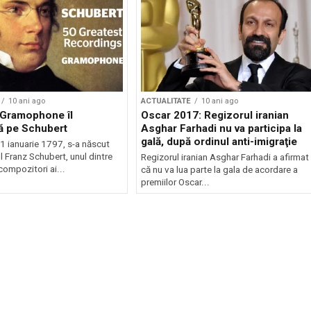
10 ani ago
ACTUALITATE
10 ani ago
a Gramophone îl
Oscar 2017: Regizorul iranian
ă pe Schubert
Asghar Farhadi nu va participa la
gală, după ordinul anti-imigraţie
1 ianuarie 1797, s-a născut
 Franz Schubert, unul dintre
Regizorul iranian Asghar Farhadi a afirmat
compozitori ai...
că nu va lua parte la gala de acordare a
premiilor Oscar...