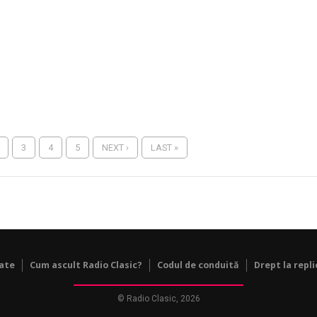
3
4
5
NEXT ›
LAST »
tate
Cum ascult Radio Clasic?
Codul de conduită
Drept la repli
© Radio Clasic, 2026