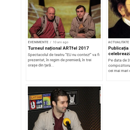
EVENIMENTE
10 ani ago
ACTUALITATE
Turneul național ARTfel 2017
Publicați
celebreaz
Spectacolul de teatru "EU nu contez!" va fi
prezentat, în regim de premieră, în trei
Pe data de 3
orașe din țară...
compozitorul
cei mai mari 