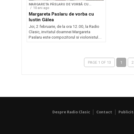
MARGARETA PÂSLARU DE VORBĂ CU...
10 ani ago
Margareta Paslaru de vorba cu
Iustin Gâlea
Joi, 2 februarie, de la ora 12.00, la Radio
Clasic, invitatul doamnei Margareta
Paslaru este compozitorul si violonistul...
PAGE 1 OF 13
1
2
Despre Radio Clasic
Contact
Publici