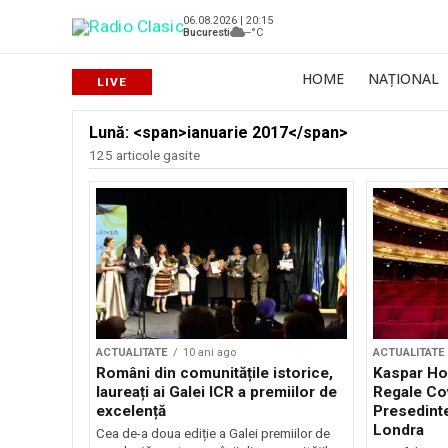
06.08.2026 | 20:15
Bucuresti
--°C
HOME
NAȚIONAL
Lună: <span>ianuarie 2017</span>
125 articole gasite
ACTUALITATE
10 ani ago
ACTUALITATE
Români din comunitățile istorice,
Kaspar Hol
laureați ai Galei ICR a premiilor de
Regale Co
excelență
Presedinte
Londra
Cea de-a doua ediție a Galei premiilor de