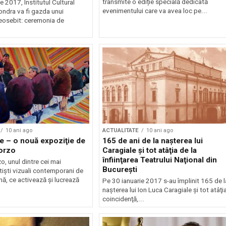
transmite o ediție specială dedicată
e 2017, Institutul Cultural
evenimentului care va avea loc pe...
ndra va fi gazda unui
eosebit: ceremonia de
10 ani ago
ACTUALITATE
10 ani ago
e – o nouă expoziţie de
165 de ani de la naşterea lui
orzo
Caragiale şi tot atâţia de la
înfiinţarea Teatrului Naţional din
o, unul dintre cei mai
Bucureşti
tişti vizuali contemporani de
nă, ce activează şi lucrează
Pe 30 ianuarie 2017 s-au împlinit 165 de l
naşterea lui Ion Luca Caragiale şi tot atâţia
coincidenţă,...