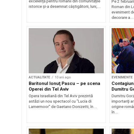
excelență pentru românii din comunitățile
Pe 2 februari
istorice și-a desemnat câștigătorii, luni,...
Roman din Lo
eveniment d
decorare a...
ACTUALITATE
10 ani ago
EVENIMENTE
Baritonul Ionuţ Pascu – pe scena
Contagiun
Operei din Tel Aviv
Dumitru G
Opera Israeliană din Tel Aviv prezintă
Dumitru Gorz
astăzi un nou spectacol cu "Lucia di
importanţi ar
Lamermoor" de Gaetano Donizetti, în...
origine româ
în...