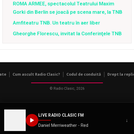
ROMA ARMEE, spectacolul Teatrului Maxim
Gorki din Berlin se joacă pe scena mare, la TNB
Amfiteatru TNB. Un teatru în aer liber
Gheorghe Florescu, invitat la Conferinţele TNB
tate
Cum ascult Radio Clasic?
Codul de conduită
Drept la repli
© Radio Clasic, 2026
LIVE RADIO CLASIC FM
↓
Daniel Merriweather - Red