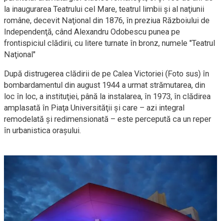
la inaugurarea Teatrului cel Mare, teatrul limbii şi al naţiunii
române, decevit Naţional din 1876, în preziua Războiului de
Independenţă, când Alexandru Odobescu punea pe
frontispiciul clădirii, cu litere turnate în bronz, numele "Teatrul
Naţional"
După distrugerea clădirii de pe Calea Victoriei (Foto sus) în
bombardamentul din august 1944 a urmat strămutarea, din
loc în loc, a instituţiei, până la instalarea, în 1973, în clădirea
amplasată în Piaţa Universităţii şi care – azi integral
remodelată şi redimensionată – este percepută ca un reper
în urbanistica oraşului.