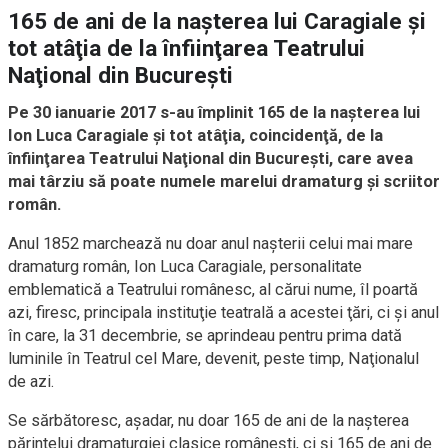
165 de ani de la naşterea lui Caragiale şi
tot atâţia de la înfiinţarea Teatrului
Naţional din Bucureşti
Pe 30 ianuarie 2017 s-au împlinit 165 de la naşterea lui
Ion Luca Caragiale şi tot atâţia, coincidenţă, de la
înfiinţarea Teatrului Naţional din Bucureşti, care avea
mai târziu să poate numele marelui dramaturg şi scriitor
român.
Anul 1852 marchează nu doar anul naşterii celui mai mare
dramaturg român, Ion Luca Caragiale, personalitate
emblematică a Teatrului românesc, al cărui nume, îl poartă
azi, firesc, principala instituţie teatrală a acestei ţări, ci şi anul
în care, la 31 decembrie, se aprindeau pentru prima dată
luminile în Teatrul cel Mare, devenit, peste timp, Naţionalul
de azi.
Se sărbătoresc, aşadar, nu doar 165 de ani de la naşterea
părintelui dramaturgiei clasice româneşti, ci şi 165 de ani de