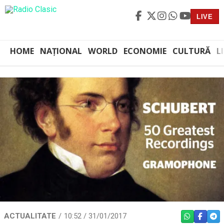
LIVE
HOME
NAȚIONAL
WORLD
ECONOMIE
CULTURĂ
L
ACTUALITATE
10:52 / 31/01/2017
WHATSAPP
FACEBO
TEL