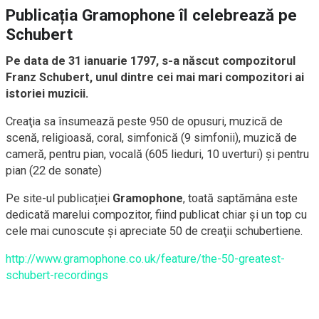
Publicația Gramophone îl celebrează pe
Schubert
Pe data de 31 ianuarie 1797, s-a născut compozitorul
Franz Schubert, unul dintre cei mai mari compozitori ai
istoriei muzicii.
Creaţia sa însumează peste 950 de opusuri, muzică de
scenă, religioasă, coral, simfonică (9 simfonii), muzică de
cameră, pentru pian, vocală (605 lieduri, 10 uverturi) şi pentru
pian (22 de sonate)
Pe site-ul publica
ț
iei
Gramophone
, toată saptăm
â
na este
dedicată marelui compozitor, fiind publicat chiar şi un top cu
cele mai cunoscute şi apreciate 50 de creaţii schubertiene.
http://www.gramophone.co.uk/feature/the-50-greatest-
schubert-recordings