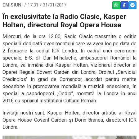
EMISIUNI
17:31 / 31/01/2017
WHATSAPP
FACEBO
TEL
În exclusivitate la Radio Clasic, Kasper
Holten, directorul Royal Opera House
Miercuri, de la ora 12.00, Radio Clasic transmite o ediție
specială dedicată evenimentului care va avea loc pe data de
2 februarie la sediul ICR Londra. În cadrul unei ceremonii
speciale, E.S. dl. Dan Mihalache, ambasadorul României la
Londra, va înmâna dlui Kasper Holten, vizionarul director al
Operei Regale Covent Garden din Londra, Ordinul „Serviciul
Credincios" în grad de Comandor, acordat pentru merite
deosebite în promovarea mondială a muzicii enesciene, în
special a capodoperei „Oedip", montată la Londra în anul
2016 cu sprijinul Institutului Cultural Român.
Invitații nostri sunt: Kasper Holten, director artistic al Royal
Opera House Covent Garden și Dorin Branea, directorul ICR
Londra.