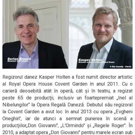
Regizorul danez Kasper Holten a fost numit director artistic
al Royal Opera House Covent Garden în anul 2011. Cu o
carieră deosebită atât în operă, cât şi în teatru, a regizat
peste 65 de producţii, inclusiv un foartepremiat „Inel al
Nibelungilor" la Opera Regală Daneză. Debutul său regizoral
la Covent Garden a avut loc în anul 2013 cu opera „Evgheni
Oneghin", iar de atunci a semnat punerea în scenă a
producţiilor„Don Giovanni", „L'Ormindo" şi „Regele Roger". În
2010, a adaptat opera „Don Giovanni" pentru marele ecran sub