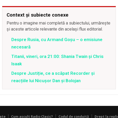
Context și subiecte conexe
Pentru o imagine mai completă a subiectului, urmărește
și aceste articole relevante din același flux editorial.
Despre Rusia, cu Armand Goșu – o emisiune
necesară
Titanii, vineri, ora 21:00: Shania Twain și Chris
Isaak
Despre Justiție, ce a scăpat Recorder și
reacțiile lui Nicușor Dan și Bolojan
tate
Cum ascult Radio Clasic?
Codul de conduită
Drept la repli