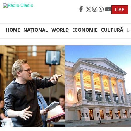
LIVE
HOME
NAȚIONAL
WORLD
ECONOMIE
CULTURĂ
L