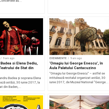
 Concertele au...
9 ani ago
EVENIMENTE
9 ani ago
Badea si Elena Dediu,
‘Omagiu lui George Enescu’, în
eatrului de Stat din
Aula Palatului Cantacuzino
"Omagiu lui George Enescu" – astfel se
intitulează recitalul organizat astăzi, 30
andru Badea şi soprana Elena
iunie 2017, de Muzeul National "George...
ază astăzi, 30 iunie 2017, la
at din Baden,...