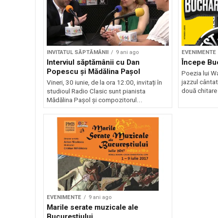
INVITATUL SĂPTĂMÂNII
9 ani ago
EVENIMENTE
Interviul săptămânii cu Dan
Începe Bu
Popescu și Mădălina Pașol
Poezia lui W
jazzul cântat
Vineri, 30 iunie, de la ora 12:00, invitați în
două chitare 
studioul Radio Clasic sunt pianista
Mădălina Pașol și compozitorul...
EVENIMENTE
9 ani ago
Marile serate muzicale ale
Bucureștiului