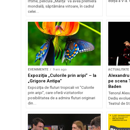
ediția a V-a.
Iftime, pelicula „Marița” va avea premiera
mondială, săptămâna viitoare, în cadrul
celei...
EVENIMENTE
9 ani ago
ACTUALITATE
Expoziţia „Culorile prin aripi” – la
Alexandru 
„Grigore Antipa”
pe scena T
Baden
Expoziţia de fluturi tropicali vii "Culorile
prin aripi", care oferă vizitatorilor
Tenorul Alex
posibilitatea de a admira fluturi originari
Dediu evolue
din...
Teatrul de St