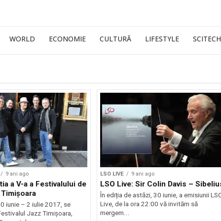
WORLD
ECONOMIE
CULTURĂ
LIFESTYLE
SCITECH
9 ani ago
LSO LIVE
9 ani ago
ia a V-a a Festivalului de
LSO Live: Sir Colin Davis – Sibeliu
 Timișoara
În ediția de astăzi, 30 iunie, a emisiunii LS
Live, de la ora 22:00 vă invităm să
0 iunie – 2 iulie 2017, se
mergem...
estivalul Jazz Timişoara,