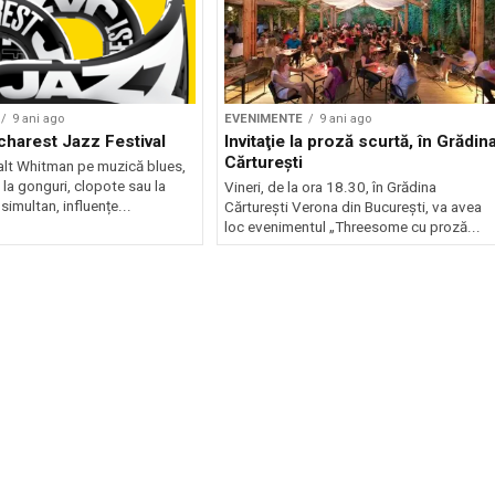
9 ani ago
EVENIMENTE
9 ani ago
charest Jazz Festival
Invitaţie la proză scurtă, în Grădin
Cărtureşti
alt Whitman pe muzică blues,
 la gonguri, clopote sau la
Vineri, de la ora 18.30, în Grădina
simultan, influențe...
Cărtureşti Verona din Bucureşti, va avea
loc evenimentul „Threesome cu proză...