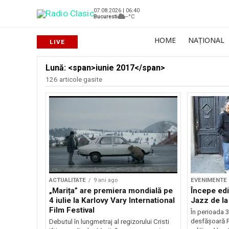
07.08.2026 | 06:40
Bucuresti
--°C
HOME
NAȚIONAL
Lună: <span>iunie 2017</span>
126 articole gasite
ACTUALITATE
9 ani ago
EVENIMENTE
„Marița” are premiera mondială pe
Începe edit
4 iulie la Karlovy Vary International
Jazz de la
Film Festival
În perioada 3
desfășoară F
Debutul în lungmetraj al regizorului Cristi