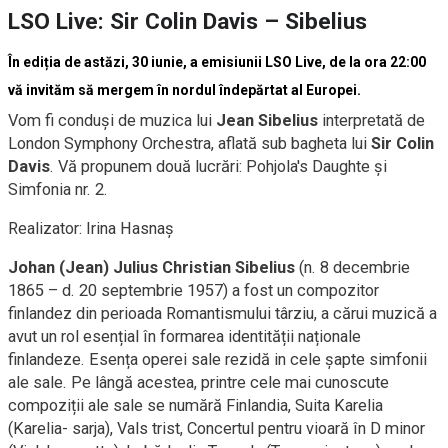
LSO Live: Sir Colin Davis – Sibelius
În ediția de astăzi, 30 iunie, a emisiunii LSO Live, de la ora 22:00
vă invităm să mergem în nordul îndepărtat al Europei.
Vom fi conduși de muzica lui
Jean Sibelius
interpretată de
London Symphony Orchestra, aflată sub bagheta lui
Sir Colin
Davis
. Vă propunem două lucrări: Pohjola's Daughte și
Simfonia nr. 2.
Realizator: Irina Hasnaș
Johan (Jean) Julius Christian Sibelius
(n. 8 decembrie
1865 – d. 20 septembrie 1957) a fost un compozitor
finlandez din perioada Romantismului târziu, a cărui muzică a
avut un rol esențial în formarea identității naționale
finlandeze. Esența operei sale rezidă in cele șapte simfonii
ale sale. Pe lângă acestea, printre cele mai cunoscute
compoziții ale sale se numără Finlandia, Suita Karelia
(Karelia- sarja), Vals trist, Concertul pentru vioară în D minor