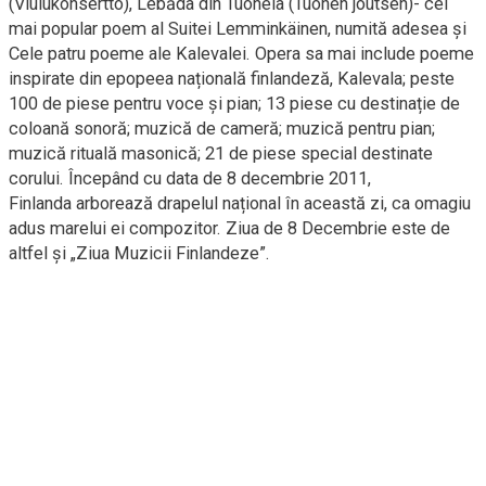
(Viulukonsertto), Lebăda din Tuonela (Tuonen joutsen)- cel
mai popular poem al Suitei Lemminkäinen, numită adesea și
Cele patru poeme ale Kalevalei. Opera sa mai include poeme
inspirate din epopeea națională finlandeză, Kalevala; peste
100 de piese pentru voce și pian; 13 piese cu destinație de
coloană sonoră; muzică de cameră; muzică pentru pian;
muzică rituală masonică; 21 de piese special destinate
corului. Începând cu data de 8 decembrie 2011,
Finlanda arborează drapelul național în această zi, ca omagiu
adus marelui ei compozitor. Ziua de 8 Decembrie este de
altfel și „Ziua Muzicii Finlandeze”.