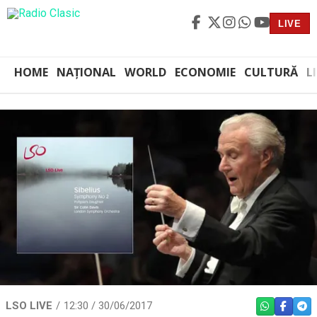
LIVE
HOME
NAȚIONAL
WORLD
ECONOMIE
CULTURĂ
L
LSO LIVE
12:30 / 30/06/2017
WHATSAPP
FACEBO
TEL