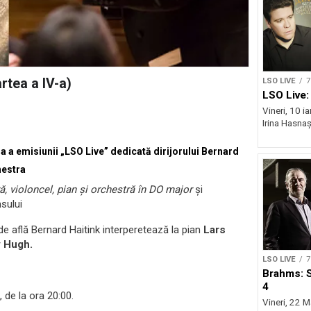
rtea a IV-a)
LSO LIVE
7
LSO Live:
Vineri, 10 ia
Irina Hasnaș
ra a emisiunii „LSO Live” dedicată dirijorului Bernard
hestra
ă, violoncel, pian și orchestră în DO major
și
sului
e află Bernard Haitink interperetează la pian
Lars
 Hugh.
LSO LIVE
7
Brahms: 
4
 de la ora 20:00.
Vineri, 22 M