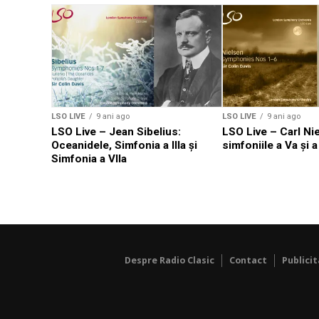
LSO LIVE
9 ani ago
LSO LIVE
9 ani ago
LSO Live – Jean Sibelius:
LSO Live – Carl Ni
Oceanidele, Simfonia a IIIa și
simfoniile a Va și a
Simfonia a VIIa
Despre Radio Clasic
Contact
Publici