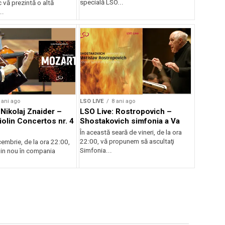
specială LSO...
 vă prezintă o altă
..
 ani ago
LSO LIVE
8 ani ago
 Nikolaj Znaider –
LSO Live: Rostropovich –
iolin Concertos nr. 4
Shostakovich simfonia a Va
În această seară de vineri, de la ora
22:00, vă propunem să ascultaţi
cembrie, de la ora 22:00,
Simfonia...
din nou în compania