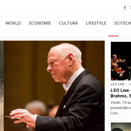
WORLD
ECONOMIE
CULTURĂ
LIFESTYLE
SCITECH
LSO LIVE
6
LSO Live 
Brahms, 
Vineri, 19 i
prezentăm 
Live...