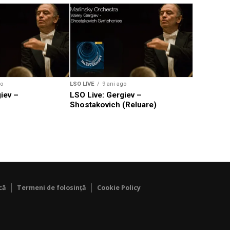
LSO LIVE
9
LSO Live,
Beethoven
go
LSO LIVE
9 ani ago
iev –
LSO Live: Gergiev –
Shostakovich (Reluare)
că
Termeni de folosință
Cookie Policy