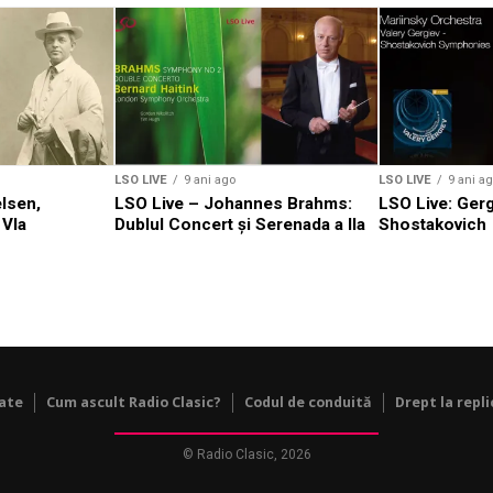
LSO LIVE
9 ani ago
LSO LIVE
9 ani a
elsen,
LSO Live – Johannes Brahms:
LSO Live: Gerg
 VIa
Dublul Concert și Serenada a IIa
Shostakovich
tate
Cum ascult Radio Clasic?
Codul de conduită
Drept la repli
© Radio Clasic, 2026