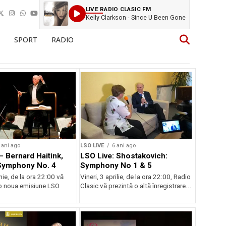
LIVE RADIO CLASIC FM
Kelly Clarkson - Since U Been Gone
SPORT
RADIO
 ani ago
LSO LIVE
6 ani ago
– Bernard Haitink,
LSO Live: Shostakovich:
Symphony No. 4
Symphony No 1 & 5
unie, de la ora 22:00 vă
Vineri, 3 aprilie, de la ora 22:00, Radio
o noua emisiune LSO
Clasic vă prezintă o altă înregistrare...