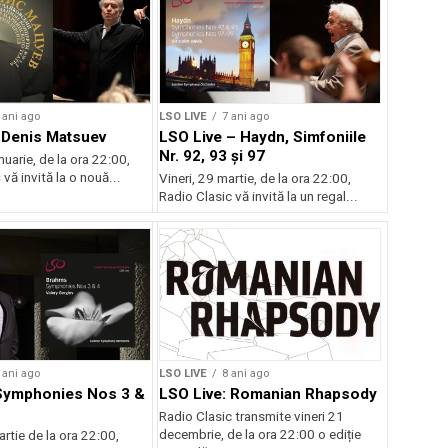
 ani ago
LSO LIVE
7 ani ago
 Denis Matsuev
LSO Live – Haydn, Simfoniile
Nr. 92, 93 și 97
nuarie, de la ora 22:00,
 vă invită la o nouă...
Vineri, 29 martie, de la ora 22:00,
Radio Clasic vă invită la un regal...
 ani ago
LSO LIVE
8 ani ago
Symphonies Nos 3 &
LSO Live: Romanian Rhapsody
Radio Clasic transmite vineri 21
decembrie, de la ora 22:00 o ediție
artie de la ora 22:00,