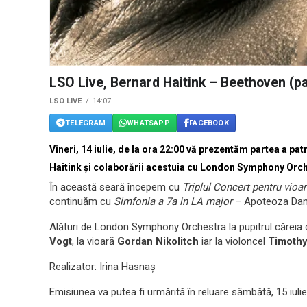
LSO Live, Bernard Haitink – Beethoven (pa
LSO LIVE
14:07
TELEGRAM
WHATSAPP
FACEBOOK
Vineri, 14 iulie, de la ora 22:00 vă prezentăm partea a pat
Haitink și colaborării acestuia cu London Symphony Orc
În această seară începem cu
Triplul Concert pentru vioar
continuăm cu
Simfonia a 7a in LA major
– Apoteoza Dan
Alături de London Symphony Orchestra la pupitrul căreia d
Vogt
, la vioară
Gordan Nikolitch
iar la violoncel
Timothy
Realizator: Irina Hasnaș
Emisiunea va putea fi urmărită în reluare sâmbătă, 15 iulie,