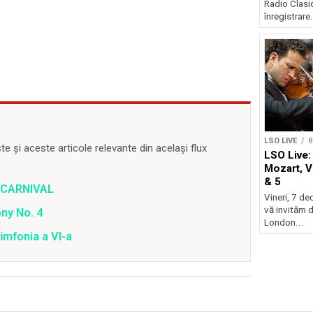
Radio Clasic
înregistrare.
LSO LIVE
8
 și aceste articole relevante din același flux
LSO Live:
Mozart, V
& 5
– CARNIVAL
Vineri, 7 de
vă invităm 
ny No. 4
London...
imfonia a VI-a