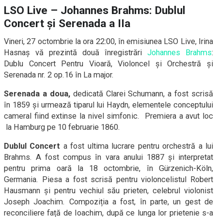
LSO Live – Johannes Brahms: Dublul
Concert și Serenada a IIa
Vineri, 27 octombrie la ora 22:00, în emisiunea LSO Live, Irina
Hasnaș vă prezintă două înregistrări
Johannes Brahms
:
Dublu Concert Pentru Vioară, Violoncel și Orchestră și
Serenada nr. 2 op.16 în La major.
Serenada a doua,
dedicată Clarei Schumann, a fost scrisă
în 1859 și urmează tiparul lui Haydn, elementele conceptului
cameral fiind extinse la nivel simfonic. Premiera a avut loc
la Hamburg pe 10 februarie 1860.
Dublul Concert
a fost ultima lucrare pentru orchestră a lui
Brahms. A fost compus în vara anului 1887 și interpretat
pentru prima oară la 18 octombrie, în Gürzenich-Köln,
Germania. Piesa a fost scrisă pentru violoncelistul Robert
Hausmann și pentru vechiul său prieten, celebrul violonist
Joseph Joachim. Compoziția a fost, în parte, un gest de
reconciliere față de Ioachim, după ce lunga lor prietenie s-a