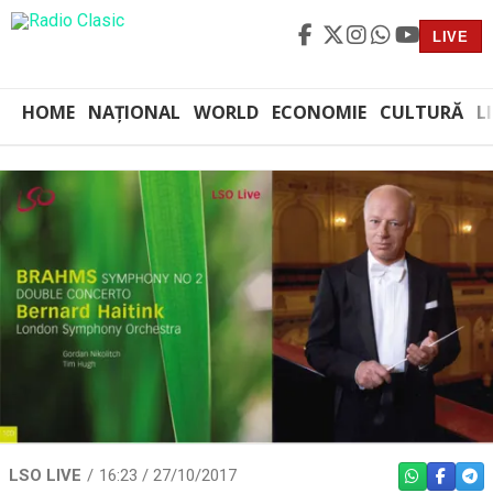
LIVE
HOME
NAȚIONAL
WORLD
ECONOMIE
CULTURĂ
L
LSO LIVE
16:23 / 27/10/2017
WHATSAPP
FACEBO
TEL