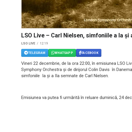
LSO Live – Carl Nielsen, simfoniile a Ia și a
LSO LIVE
12:19
TELEGRAM
WHATSAPP
FACEBOOK
Vineri 22 decembrie, de la ora 22:00, în emisiunea LSO Liv
Symphony Orchestra şi de dirijorul Colin Davis în Danem
simfoniile Ia și a IIa semnate de Carl Nielsen.
Emisiunea va putea fi urmărită în reluare duminică, 24 dec