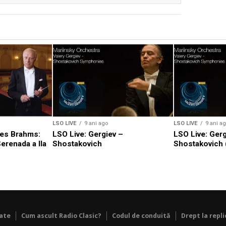
LSO LIVE
9 ani ago
LSO LIVE
9 ani a
es Brahms:
LSO Live: Gergiev –
LSO Live: Gerg
erenada a IIa
Shostakovich
Shostakovich 
tate
Cum ascult Radio Clasic?
Codul de conduită
Drept la repli