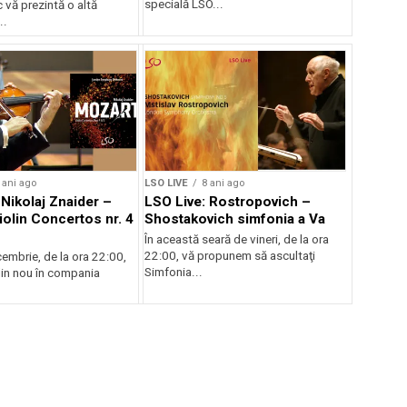
specială LSO...
 vă prezintă o altă
..
 ani ago
LSO LIVE
8 ani ago
 Nikolaj Znaider –
LSO Live: Rostropovich –
iolin Concertos nr. 4
Shostakovich simfonia a Va
În această seară de vineri, de la ora
22:00, vă propunem să ascultaţi
cembrie, de la ora 22:00,
Simfonia...
din nou în compania