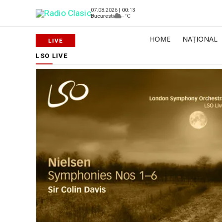
07.08.2026 | 00:13
Bucuresti
--°C
HOME
NAȚIONAL
LSO LIVE