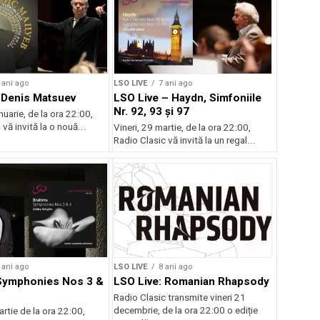
 ani ago
LSO LIVE
7 ani ago
 Denis Matsuev
LSO Live – Haydn, Simfoniile
Nr. 92, 93 și 97
nuarie, de la ora 22:00,
 vă invită la o nouă...
Vineri, 29 martie, de la ora 22:00,
Radio Clasic vă invită la un regal...
 ani ago
LSO LIVE
8 ani ago
Symphonies Nos 3 &
LSO Live: Romanian Rhapsody
Radio Clasic transmite vineri 21
decembrie, de la ora 22:00 o ediție
artie de la ora 22:00,