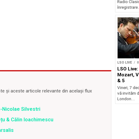
Radio Clasic
înregistrare.
LSO LIVE
8
LSO Live:
Mozart, V
& 5
Vineri, 7 de
 și aceste articole relevante din același flux
vă invităm 
London...
-Nicolae Silvestri
ețu & Călin Ioachimescu
rsalis