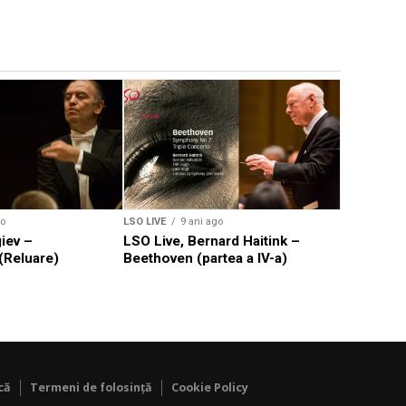
LSO LIVE
9
LSO Live,
Beethoven 
go
LSO LIVE
9 ani ago
iev –
LSO Live, Bernard Haitink –
(Reluare)
Beethoven (partea a IV-a)
că
Termeni de folosință
Cookie Policy