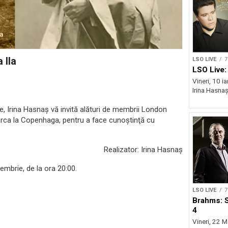
 IIa
LSO LIVE
7
LSO Live:
Vineri, 10 ia
Irina Hasnaș
e, Irina Hasnaș vă invită alături de membrii London
arca la Copenhaga, pentru a face cunoştinţă cu
Realizator: Irina Hasnaș
embrie, de la ora 20:00.
LSO LIVE
7
Brahms: 
4
Vineri, 22 M