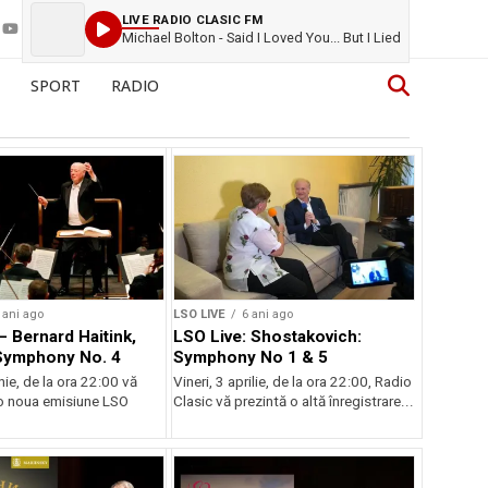
LIVE RADIO CLASIC FM
Michael Bolton - Said I Loved You... But I Lied
SPORT
RADIO
 ani ago
LSO LIVE
6 ani ago
– Bernard Haitink,
LSO Live: Shostakovich:
Symphony No. 4
Symphony No 1 & 5
unie, de la ora 22:00 vă
Vineri, 3 aprilie, de la ora 22:00, Radio
o noua emisiune LSO
Clasic vă prezintă o altă înregistrare...