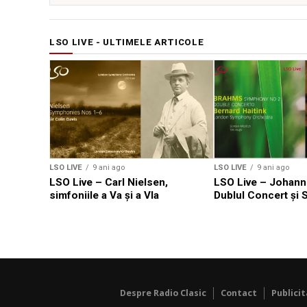
LSO LIVE - ULTIMELE ARTICOLE
LSO LIVE
9 ani ago
LSO LIVE
9 ani ago
LSO Live – Carl Nielsen,
LSO Live – Johann
simfoniile a Va și a VIa
Dublul Concert și S
Despre Radio Clasic
Contact
Publici