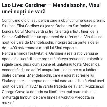
Lso Live: Gardiner – Mendelssohn, Visul
unei nopți de vară
Continuând ciclul său pentru care a obținut numeroase premii,
Sir John Eliot Gardiner dirijează Orchestra Simfonică din
Londra, Corul Monteverdi și trei talentați artiști, tineri de la
Școala Guildhall, într-un spectacol de referință al Visului unei
nopți de vară de Mendelssohn, interpretat ca parte a celei
de-a 400 aniversare a morții lui Shakespeare.
Pentru a marca festivitățile, Gardiner a realizat o versiune
specială a lucrării, care prezintă câteva reduceri la mișcările
inițiale care, după cum spune el, „înlăturau toată Mecanica,
concentrându-se astfel asupra lumii de basm și a iubitorii
dintre oameni. „Mendelssohn, care a adorat scrierile lui
Shakespeare, a compus concertul care are la bază Visul unei
nopți de vară, în 1827 la vârsta fragedă de 17 ani. Muzicianul
George Grove la descris ca fiind” cea mai mare minune a
maturității timpurii pe care lumea a văzut-o vreodată în
muzică.