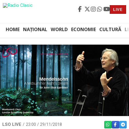
LIVE
HOME
NAȚIONAL
WORLD
ECONOMIE
CULTURĂ
L
LSO LIVE
23:00 / 29/11/2018
WHATSAPP
FACEBO
TEL