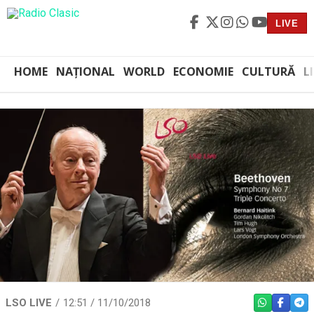
LIVE
HOME
NAȚIONAL
WORLD
ECONOMIE
CULTURĂ
L
LSO LIVE
12:51 / 11/10/2018
WHATSAPP
FACEBO
TEL