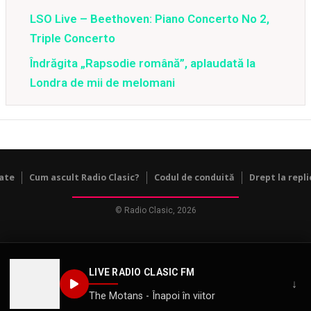
LSO Live – Beethoven: Piano Concerto No 2,
Triple Concerto
Îndrăgita „Rapsodie română”, aplaudată la
Londra de mii de melomani
tate
Cum ascult Radio Clasic?
Codul de conduită
Drept la repli
© Radio Clasic, 2026
LIVE RADIO CLASIC FM
↓
The Motans - Înapoi în viitor