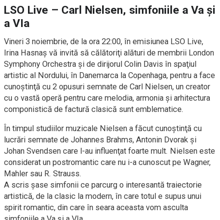
LSO Live – Carl Nielsen, simfoniile a Va și
a VIa
Vineri 3 noiembrie, de la ora 22:00, în emisiunea LSO Live,
Irina Hasnaș vă invită să călătoriţi alături de membrii London
Symphony Orchestra şi de dirijorul Colin Davis în spaţiul
artistic al Nordului, în Danemarca la Copenhaga, pentru a face
cunoştinţă cu 2 opusuri semnate de Carl Nielsen, un creator
cu o vastă operă pentru care melodia, armonia şi arhitectura
componistică de factură clasică sunt emblematice.
În timpul studiilor muzicale Nielsen a făcut cunoştinţă cu
lucrări semnate de Johannes Brahms, Antonin Dvorak şi
Johan Svendsen care l-au influenţat foarte mult. Nielsen este
considerat un postromantic care nu i-a cunoscut pe Wagner,
Mahler sau R. Strauss.
A scris şase simfonii ce parcurg o interesantă traiectorie
artistică, de la clasic la modern, în care totul e supus unui
spirit romantic, din care în seara aceasta vom asculta
simfoniile a Va şi a VIa.