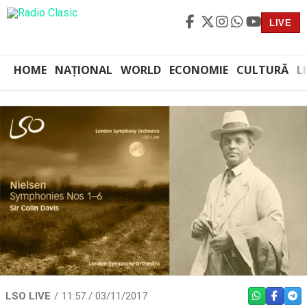
LIVE
HOME
NAȚIONAL
WORLD
ECONOMIE
CULTURĂ
L
LSO LIVE
11:57 / 03/11/2017
WHATSAPP
FACEBO
TEL