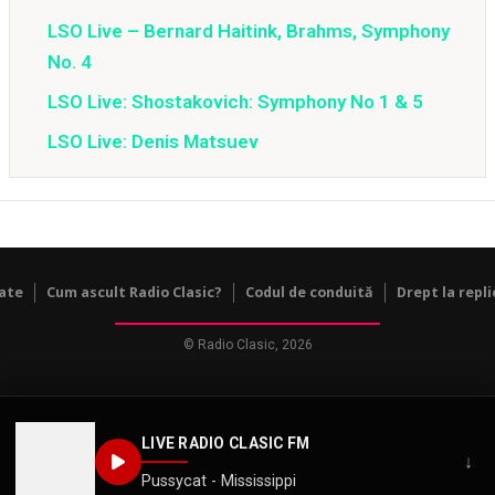
LSO Live – Bernard Haitink, Brahms, Symphony
No. 4
LSO Live: Shostakovich: Symphony No 1 & 5
LSO Live: Denis Matsuev
tate
Cum ascult Radio Clasic?
Codul de conduită
Drept la repli
© Radio Clasic, 2026
LIVE RADIO CLASIC FM
↓
Pussycat - Mississippi