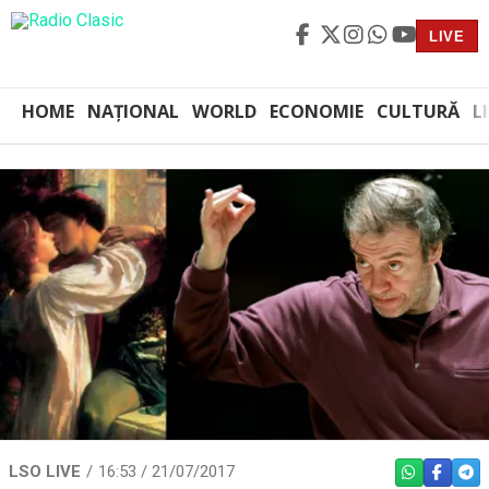
LIVE
HOME
NAȚIONAL
WORLD
ECONOMIE
CULTURĂ
L
LSO LIVE
16:53 / 21/07/2017
WHATSAPP
FACEBO
TEL