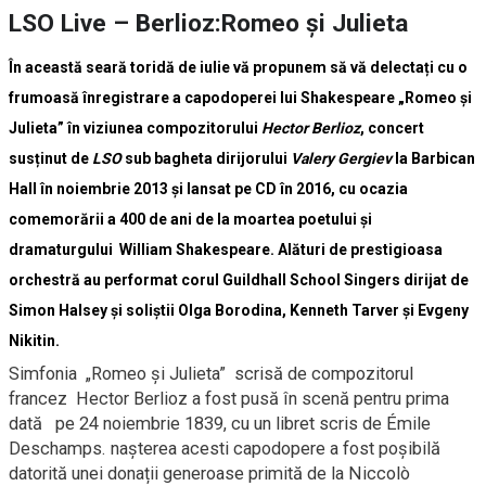
LSO Live – Berlioz:Romeo și Julieta
În această seară toridă de iulie vă propunem să vă delectați cu o
frumoasă înregistrare a capodoperei lui Shakespeare „Romeo și
Julieta” în viziunea compozitorului
Hector Berlioz
, concert
susținut de
LSO
sub bagheta dirijorului
Valery Gergiev
la Barbican
Hall în noiembrie 2013 și lansat pe CD în 2016, cu ocazia
comemorării a 400 de ani de la moartea poetului și
dramaturgului William Shakespeare. Alături de prestigioasa
orchestră au performat corul Guildhall School Singers dirijat de
Simon Halsey și soliștii Olga Borodina, Kenneth Tarver și Evgeny
Nikitin.
Simfonia „Romeo și Julieta” scrisă de compozitorul
francez Hector Berlioz a fost pusă în scenă pentru prima
dată pe 24 noiembrie 1839, cu un libret scris de Émile
Deschamps. nașterea acesti capodopere a fost poșibilă
datorită unei donații generoase primită de la Niccolò