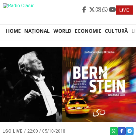
LIVE
HOME
NAȚIONAL
WORLD
ECONOMIE
CULTURĂ
L
LSO LIVE
22:00 / 05/10/2018
WHATSAPP
FACEBO
TEL