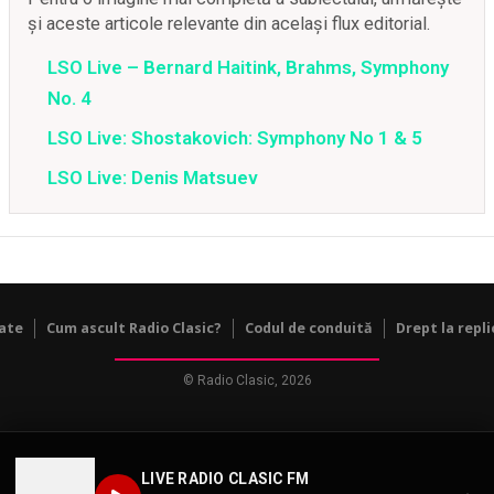
și aceste articole relevante din același flux editorial.
LSO Live – Bernard Haitink, Brahms, Symphony
No. 4
LSO Live: Shostakovich: Symphony No 1 & 5
LSO Live: Denis Matsuev
tate
Cum ascult Radio Clasic?
Codul de conduită
Drept la repli
© Radio Clasic, 2026
LIVE RADIO CLASIC FM