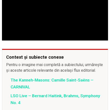
Context și subiecte conexe
Pentru o imagine mai completă a subiectului, urmărește
și aceste articole relevante din același flux editorial.
The Kanneh-Masons: Camille Saint-Saëns –
CARNIVAL
LSO Live – Bernard Haitink, Brahms, Symphony
No. 4