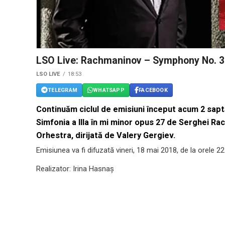
LSO Live: Rachmaninov – Symphony No. 3 i
LSO LIVE
18:53
TELEGRAM
WHATSAPP
FACEBOOK
Continuăm ciclul de emisiuni început acum 2 sapt
Simfonia a IIIa în mi minor opus 27 de Serghei 
Orhestra, dirijată de Valery Gergiev.
Emisiunea va fi difuzată vineri, 18 mai 2018, de la orele 22
Realizator: Irina Hasnaș