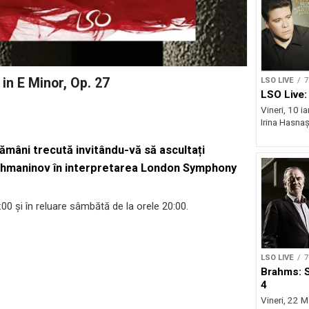
n E Minor, Op. 27
LSO LIVE
7
LSO Live:
Vineri, 10 ia
Irina Hasnaș
ămâni trecută invitându-vă să ascultați
Rachmaninov în interpretarea London Symphony
:00 și în reluare sâmbătă de la orele 20:00.
LSO LIVE
7
Brahms: 
4
Vineri, 22 M