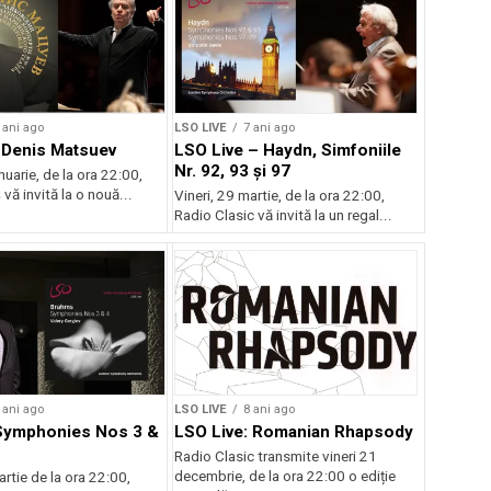
 ani ago
LSO LIVE
7 ani ago
 Denis Matsuev
LSO Live – Haydn, Simfoniile
Nr. 92, 93 și 97
nuarie, de la ora 22:00,
 vă invită la o nouă...
Vineri, 29 martie, de la ora 22:00,
Radio Clasic vă invită la un regal...
 ani ago
LSO LIVE
8 ani ago
Symphonies Nos 3 &
LSO Live: Romanian Rhapsody
Radio Clasic transmite vineri 21
decembrie, de la ora 22:00 o ediție
artie de la ora 22:00,