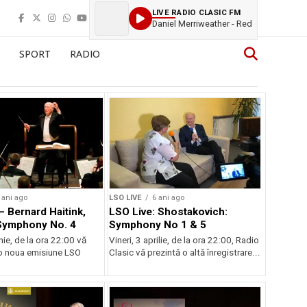
LIVE RADIO CLASIC FM
Daniel Merriweather - Red
SPORT
RADIO
 ani ago
LSO LIVE
6 ani ago
– Bernard Haitink,
LSO Live: Shostakovich:
Symphony No. 4
Symphony No 1 & 5
unie, de la ora 22:00 vă
Vineri, 3 aprilie, de la ora 22:00, Radio
o noua emisiune LSO
Clasic vă prezintă o altă înregistrare...