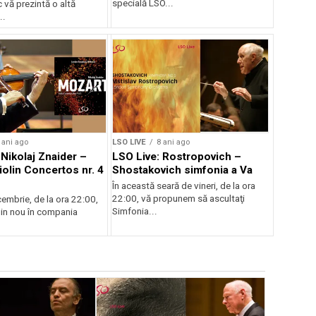
specială LSO...
 vă prezintă o altă
..
 ani ago
LSO LIVE
8 ani ago
 Nikolaj Znaider –
LSO Live: Rostropovich –
iolin Concertos nr. 4
Shostakovich simfonia a Va
În această seară de vineri, de la ora
22:00, vă propunem să ascultaţi
cembrie, de la ora 22:00,
Simfonia...
din nou în compania
LSO LIVE
9
LSO Live,