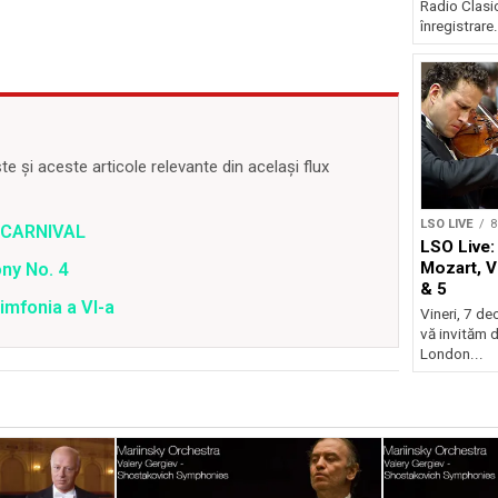
Radio Clasic
înregistrare.
 și aceste articole relevante din același flux
LSO LIVE
8
– CARNIVAL
LSO Live:
Mozart, V
ny No. 4
& 5
imfonia a VI-a
Vineri, 7 de
vă invităm 
London...