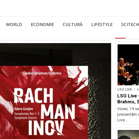
WORLD
ECONOMIE
CULTURĂ
LIFESTYLE
SCITECH
LSO LIVE
6
LSO Live 
Brahms, 
Vineri, 19 i
prezentăm 
Live...