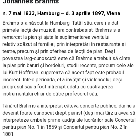
Johannes Brahms
n. 7 mai 1833, Hamburg – d. 3 aprilie 1897, Viena
Brahms s-a născut la Hamburg. Tatăl său, care i-a dat
primele lecţii de muzică, era contrabasist. Brahms s-a
remarcat la pian şi ajuta la suplimentarea venitului
relativ scăzut al familiei, prin interpretări în restaurante şi
teatre, precum şi prin oferirea de lecţii de pian. Deşi
povestea larg-cunoscută este că Brahms a trebuit să cînte
la pian prin baruri şi bordeluri, studii recente, precum cele ale
lui Kurt Hoffman. sugerează că acest fapt este probabil
incorect. Într-o perioadă, el a învăţat şi violoncelul, deşi
progresul său a fost întrerupt odată cu sustragerea
instrumentului chiar de către profesorul său.
Tânărul Brahms a interpretat câteva concerte publice, dar nu a
devenit foarte cunoscut drept pianist (deşi mai târziu avea să
interpreteze ambele prime-audiţii ale lucrărilor sale Concertul
pentru pian No. 1 în 1859 şi Concertul pentru pian No. 2 în
1881.