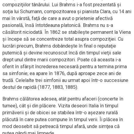
compoziţiilor tânărului. Lui Brahms i-a fost prezentată şi
soţia lui Schumann, compozitoarea şi pianista Clara, cu 14 ani
mai în vârstă, faţă de care a avut o prietenie afectivă
pasională, însă întotdeauna platonică. Brahms nu s-a
căsătorit niciodată. În 1862 se stabileşte permanent la Viena
şi începe să se concentreze total asupra compoziţiei. Cu
lucrări precum, Brahms dobândeşte în final o reputaţie
puternică şi devine recunoscut încă din timpul vieţii sale
drept unul dintre marii compozitori. Poate că aceasta i-a
oferit în sfârşit încrederea necesară pentru a termina prima
sa simfonie; ea apare în 1876, după aproape zece ani de
trudă. Celelalte trei simfonii au urmat apoi într-o succesiune
destul de rapidă (1877, 1883, 1885).
Brahms călătorea adesea, atât pentru afaceri (concerte în
turnee), cât şi din plăcere. Vizita deseori Italia în timpul
primăverii şi de obicei se stabilea într-o aşezare rurală
plăcută în care putea compune în timpul verii. Îi plăcea în
mod deosebit să petreacă timpul afară, unde simţea că
putea gândi mai limpede.