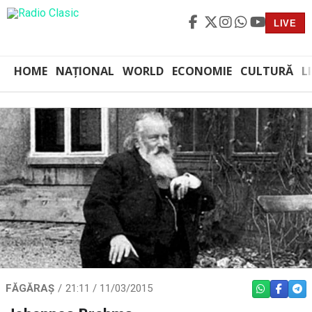
LIVE
HOME
NAȚIONAL
WORLD
ECONOMIE
CULTURĂ
L
FĂGĂRAȘ
21:11 / 11/03/2015
WHATSAPP
FACEBO
TEL