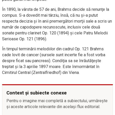
În 1890, la vârsta de 57 de ani, Brahms decide să renunţe la
compus. S-a dovedit mai târziu, însă, că nu şi-a putut
respecta decizia şi în anii premergători morţii sale a scris un
număr de capodopere recunoscute, inclusiv cele două
sonate pentru clarinet Op. 120 (1894) şi cele Patru Melodii
Serioase Op. 121 (1896).
În timpul terminării melodiilor din cadrul Op. 121 Brahms
cade lovit de cancer (sursele sunt incerte fie a fost vorba
despre ficat sau pancreas). Condiţia sa se înrăutăţeşte
treptat şi la 3 aprilie 1897 moare. Este înmormântat în
Cimitirul Central (Zentralfriedhof) din Viena.
Context și subiecte conexe
Pentru o imagine mai completă a subiectului, urmărește
și aceste articole relevante din același flux editorial.