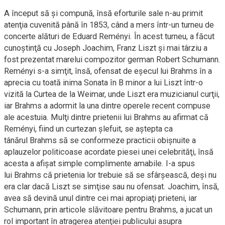
A început să şi compună, însă eforturile sale n-au primit
atenţia cuvenită până în 1853, când a mers într-un turneu de
concerte alături de Eduard Reményi. În acest turneu, a făcut
cunoştinţă cu Joseph Joachim, Franz Liszt şi mai târziu a
fost prezentat marelui compozitor german Robert Schumann.
Reményi s-a simţit, însă, ofensat de eşecul lui Brahms în a
aprecia cu toată inima Sonata în B minor a lui Liszt într-o
vizită la Curtea de la Weimar, unde Liszt era muzicianul curţii,
iar Brahms a adormit la una dintre operele recent compuse
ale acestuia. Mulţi dintre prietenii lui Brahms au afirmat că
Reményi, fiind un curtezan şlefuit, se aştepta ca
tânărul Brahms să se conformeze practicii obişnuite a
aplauzelor politicoase acordate piesei unei celebrităţi, însă
acesta a afişat simple complimente amabile. I-a spus
lui Brahms că prietenia lor trebuie să se sfârşească, deşi nu
era clar dacă Liszt se simţise sau nu ofensat. Joachim, însă,
avea să devină unul dintre cei mai apropiaţi prieteni, iar
Schumann, prin articole slăvitoare pentru Brahms, a jucat un
rol important în atragerea atenţiei publicului asupra