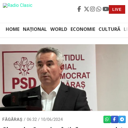
LIVE
HOME
NAȚIONAL
WORLD
ECONOMIE
CULTURĂ
L
FĂGĂRAȘ
06:32 / 10/06/2024
WHATSAPP
FACEBO
TEL