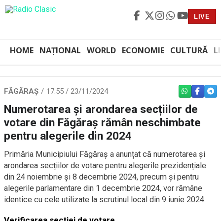
LIVE
HOME
NAȚIONAL
WORLD
ECONOMIE
CULTURĂ
L
FĂGĂRAȘ
17:55 / 23/11/2024
WHATSAPP
FACEBO
TEL
Numerotarea și arondarea secțiilor de
votare din Făgăraș rămân neschimbate
pentru alegerile din 2024
Primăria Municipiului Făgăraș a anunțat că numerotarea și
arondarea secțiilor de votare pentru alegerile prezidențiale
din 24 noiembrie și 8 decembrie 2024, precum și pentru
alegerile parlamentare din 1 decembrie 2024, vor rămâne
identice cu cele utilizate la scrutinul local din 9 iunie 2024.
Verificarea secției de votare