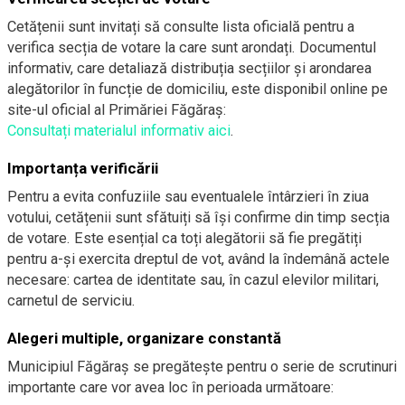
Cetățenii sunt invitați să consulte lista oficială pentru a
verifica secția de votare la care sunt arondați. Documentul
informativ, care detaliază distribuția secțiilor și arondarea
alegătorilor în funcție de domiciliu, este disponibil online pe
site-ul oficial al Primăriei Făgăraș:
Consultați materialul informativ aici
.
Importanța verificării
Pentru a evita confuziile sau eventualele întârzieri în ziua
votului, cetățenii sunt sfătuiți să își confirme din timp secția
de votare. Este esențial ca toți alegătorii să fie pregătiți
pentru a-și exercita dreptul de vot, având la îndemână actele
necesare: cartea de identitate sau, în cazul elevilor militari,
carnetul de serviciu.
Alegeri multiple, organizare constantă
Municipiul Făgăraș se pregătește pentru o serie de scrutinuri
importante care vor avea loc în perioada următoare: