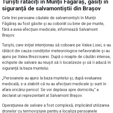
Turiști rătăciți în Munții Făgăraș, găsiți în
siguranță de salvamontiștii din Brașov
Cele trei persoane căutate de salvamontiști în Munții
Făgăraș au fost găsite și au coborât cu bine de pe munte,
fără a avea afecțiuni medicale, informează Salvamont
Brașov.
Turiștii, care inițial intenționau să coboare pe Valea Lisei, s-au
rătăcit din cauza condițiilor meteorologice nefavorabile și au
ajuns pe Valea Brezcioarei. După o noapte de căutări intense,
echipele de salvare au reușit să îi localizeze și să îi aducă în
siguranță la baza muntelui.
„Persoanele au ajuns la baza muntelui și, după evaluarea
medicală, s-a stabilit că nu au afecțiuni medicale și sunt în
afara oricărui pericol. Se vor deplasa spre domiciliu,” a
declarat un reprezentant al Salvamont Brașov.
Operațiunea de salvare a fost complexă, implicând utilizarea
dronelor cu termoviziune pentru a localiza persoanele