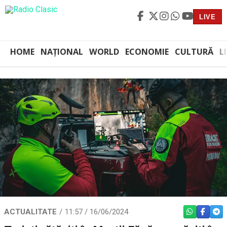
LIVE
HOME
NAȚIONAL
WORLD
ECONOMIE
CULTURĂ
L
ACTUALITATE
11:57 / 16/06/2024
WHATSAPP
FACEBO
TEL