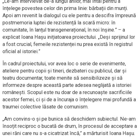
„Le-am intervievat de-a lungul anilor, mai întâi pentru a
înțelege povestea celor din prima linie: bărbații din munți.
Apoi am revenit la dialogul cu ele pentru a descifra împreună
postmemoria luptei de rezistență la scară micro: în
comunitate, în lanțul transgenerațional, în noi înșine.” – a
explicat Ioana Hașu inițiatoarea proiectului. „Deși sprijinul lor
a fost crucial, femeile rezistenței nu prea există în registrul
oficial al istoriei.”
În cadrul proiectului, vor avea loc o serie de evenimente,
ateliere pentru copii și tineri, dezbateri cu publicul, dar și
teatru documentar, toate menite să sensibilizeze și să
informeze despre această parte adesea neglijată a istoriei
românești. Scopul este nu doar de a recunoaște sacrificiile
acestor femei, ci și de a încuraja o înțelegere mai profundă a
traumei colective lăsate de comunism.
„Am convins-o și pe bunica să deschidem subiectul. Ne-am
însoțit reciproc o bucată de drum, în procesul de acceptare a
unei răni care nu s-a cicatrizat încă,” a mărturisit Ioana Hașu.