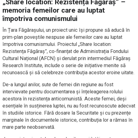
„Share location: Rezistența Făgăraș” –
memoria femeilor care au luptat
împotriva comunismului
În Țara Făgărașului, un proiect unic își propune să aducă în
prim-plan poveștile nespuse ale femeilor care au luptat
împotriva comunismului. Proiectul „Share location:
Rezistența Făgăraș”, co-finanțat de Administrația Fondului
Cultural Național (AFCN) și derulat prin intermediul Făgăraș
Research Institute, include o serie de inițiative menite să
recunoască și să celebreze contribuția acestor eroine uitate.
De-a lungul anilor, sute de femei din regiune au fost
intervievate pentru documentarea și înțeleagerea rolului
acestora în rezistența anticomunistă. Aceste femei, deși
esențiale în susținerea luptei, nu au fost recunoscute adecvat
în studiile istorice. Fără dosare la Securitate și cu prezențe
marginale în documentele istorice, contribuția lor a rămas în
mare parte neobservată.