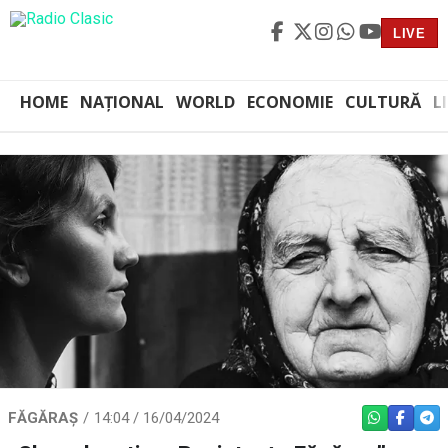
LIVE
HOME
NAȚIONAL
WORLD
ECONOMIE
CULTURĂ
L
FĂGĂRAȘ
14:04 / 16/04/2024
WHATSAPP
FACEBO
TEL