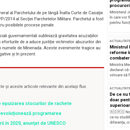
programul
procurori
Ministerul Ju
neral al Parchetului de pe lângă Înalta Curte de Casaţie
în care vor f
47/P/2014 al Secţiei Parchetelor Militare. Parchetul a fost
pentru funcți
tru posibilele procese penale.
ciali guvernamentali subliniază gravitatea acuzațiilor
eforturile de a aduce justiție victimelor abuzurilor din
ACTUALITAT
Ministrul
ub numele de Mineriada. Aceste evenimente tragice au
reforme î
tive și în prezent.
combaterea
Ministra Med
declarat că
viitoare să 
 și aceste articole relevante din același flux
ACTUALITAT
De ce nu 
doar pentr
e epuizarea stocurilor de rachete
superioar
🇳🇴🇷🇴 No
revoluționează programarea
ce nu studii
diferența, ci
rii în 2029, anunțat de UNESCO