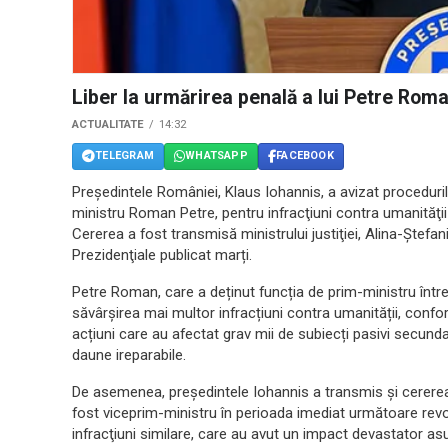
Liber la urmărirea penală a lui Petre Rom
ACTUALITATE
14:32
TELEGRAM
WHATSAPP
FACEBOOK
Preşedintele României, Klaus Iohannis, a avizat proceduril
ministru Roman Petre, pentru infracţiuni contra umanităţii
Cererea a fost transmisă ministrului justiţiei, Alina-Ștef
Prezidenţiale publicat marți.
Petre Roman, care a deținut funcția de prim-ministru înt
săvârșirea mai multor infracțiuni contra umanității, confo
acțiuni care au afectat grav mii de subiecți pasivi secundar
daune ireparabile.
De asemenea, președintele Iohannis a transmis și cerere
fost viceprim-ministru în perioada imediat următoare rev
infracţiuni similare, care au avut un impact devastator asu