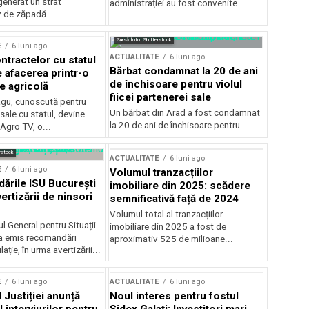
generat un strat
administrației au fost convenite...
v de zăpadă...
Sursă foto: Shutterstock
E
6 luni ago
ACTUALITATE
6 luni ago
ntractelor cu statul
Bărbat condamnat la 20 de ani
e afacerea printr-o
de închisoare pentru violul
e agricolă
fiicei partenerei sale
gu, cunoscută pentru
Un bărbat din Arad a fost condamnat
sale cu statul, devine
la 20 de ani de închisoare pentru...
 Agro TV, o...
rstock
ACTUALITATE
6 luni ago
E
6 luni ago
Volumul tranzacțiilor
rile ISU București
imobiliare din 2025: scădere
ertizării de ninsori
semnificativă față de 2024
Volumul total al tranzacțiilor
l General pentru Situații
imobiliare din 2025 a fost de
a emis recomandări
aproximativ 525 de milioane...
ție, în urma avertizării...
E
6 luni ago
ACTUALITATE
6 luni ago
 Justiției anunță
Noul interes pentru fostul