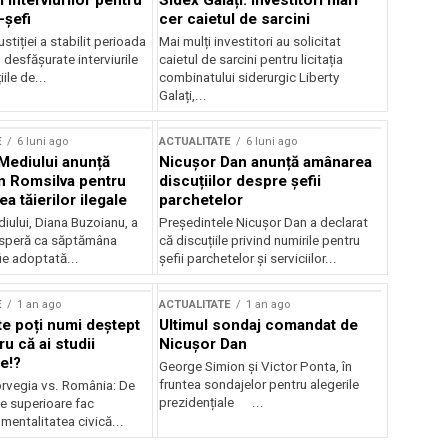
 interviurilor pentru
Sidex Galați: Investitori mari
-șefi
cer caietul de sarcini
stiției a stabilit perioada
Mai mulți investitori au solicitat
i desfășurate interviurile
caietul de sarcini pentru licitația
ile de...
combinatului siderurgic Liberty
Galați,...
E
6 luni ago
ACTUALITATE
6 luni ago
 Mediului anunță
Nicușor Dan anunță amânarea
n Romsilva pentru
discuțiilor despre șefii
 tăierilor ilegale
parchetelor
iului, Diana Buzoianu, a
Președintele Nicușor Dan a declarat
 speră ca săptămâna
că discuțiile privind numirile pentru
fie adoptată...
șefii parchetelor și serviciilor...
E
1 an ago
ACTUALITATE
1 an ago
te poți numi deștept
Ultimul sondaj comandat de
u că ai studii
Nicușor Dan
e!?
George Simion și Victor Ponta, în
fruntea sondajelor pentru alegerile
rvegia vs. România: De
prezidențiale ...
le superioare fac
 mentalitatea civică...