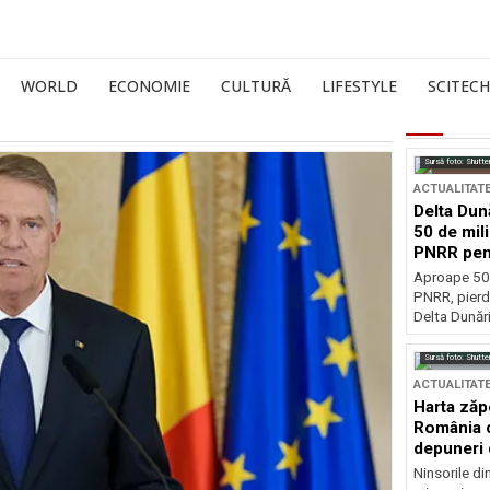
WORLD
ECONOMIE
CULTURĂ
LIFESTYLE
SCITECH
Sursă foto: Shutte
ACTUALITAT
Delta Dun
50 de mil
PNRR pen
esențiale
Aproape 50 
PNRR, pierdu
Delta Dunării
Sursă foto: Shutte
ACTUALITAT
Harta zăp
România c
depuneri 
Ninsorile di