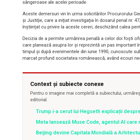
sângeroase ale acelei perioade.
Aceste demersuri vin în urma solicitărilor Procurorului Ge
şi Justiţie, care a inițiat investigația în dosarul penal nr. 
înștiințat cu privire la aceste cereri, deschizând calea pen
Decizia de a permite urmărirea penală a celor doi foști ofi
care planează asupra lor și reprezintă un pas important în 
timpul și după evenimentele din iunie 1990, cunoscute s
marcat profund societatea românească, având ecouri nega
Context și subiecte conexe
Pentru o imagine mai completă a subiectului, urmărește
editorial.
Trump i-a cerut lui Hegseth explicații despr
Meta lansează Muse Code, agentul AI care 
Beijing devine Capitala Mondială a Arhitectu