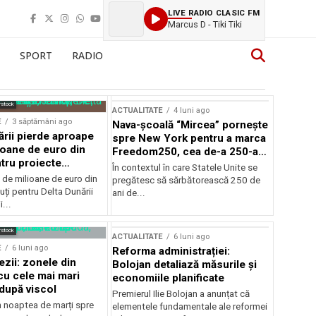
LIVE RADIO CLASIC FM
Marcus D - Tiki Tiki
SPORT
RADIO
rstock
ACTUALITATE
4 luni ago
E
3 săptămâni ago
Nava-școală “Mircea” pornește
ării pierde aproape
spre New York pentru a marca
ioane de euro din
Freedom250, cea de-a 250-a
tru proiecte
aniversare a Statelor Unite
În contextul în care Statele Unite se
de milioane de euro din
pregătesc să sărbătorească 250 de
ți pentru Delta Dunării
ani de...
...
rstock
ACTUALITATE
6 luni ago
E
6 luni ago
Reforma administrației:
ezii: zonele din
Bolojan detaliază măsurile și
u cele mai mari
economiile planificate
după viscol
Premierul Ilie Bolojan a anunțat că
n noaptea de marți spre
elementele fundamentale ale reformei