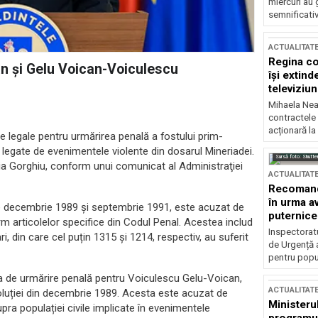
miercuri au 
semnificati
ACTUALITAT
Regina co
an și Gelu Voican-Voiculescu
își extind
televiziun
Mihaela Nea
contractele 
acționară la
e legale pentru urmărirea penală a fostului prim-
 legate de evenimentele violente din dosarul Mineriadei.
Sursă foto: Shutte
ania Gorghiu, conform unui comunicat al Administraţiei
ACTUALITAT
Recomandă
în urma av
re decembrie 1989 și septembrie 1991, este acuzat de
puternice
rm articolelor specifice din Codul Penal. Acestea includ
Inspectoratu
i, din care cel puțin 1315 și 1214, respectiv, au suferit
de Urgență 
pentru popula
a de urmărire penală pentru Voiculescu Gelu-Voican,
ACTUALITAT
oluției din decembrie 1989. Acesta este acuzat de
Ministerul
pra populației civile implicate în evenimentele