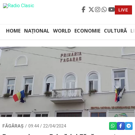
LIVE
HOME
NAȚIONAL
WORLD
ECONOMIE
CULTURĂ
L
FĂGĂRAȘ
09:44 / 22/04/2024
WHATSAPP
FACEBO
TEL