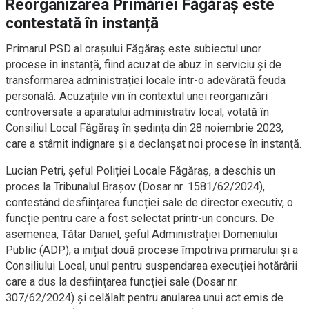
Reorganizarea Primăriei Făgăraș este
contestată în instanță
Primarul PSD al orașului Făgăraș este subiectul unor
procese în instanță, fiind acuzat de abuz în serviciu și de
transformarea administrației locale într-o adevărată feuda
personală. Acuzațiile vin în contextul unei reorganizări
controversate a aparatului administrativ local, votată în
Consiliul Local Făgăraș în ședința din 28 noiembrie 2023,
care a stârnit indignare și a declanșat noi procese în instanță.
Lucian Petri, șeful Poliției Locale Făgăraș, a deschis un
proces la Tribunalul Brașov (Dosar nr. 1581/62/2024),
contestând desființarea funcției sale de director executiv, o
funcție pentru care a fost selectat printr-un concurs. De
asemenea, Tătar Daniel, șeful Administrației Domeniului
Public (ADP), a inițiat două procese împotriva primarului și a
Consiliului Local, unul pentru suspendarea execuției hotărârii
care a dus la desființarea funcției sale (Dosar nr.
307/62/2024) și celălalt pentru anularea unui act emis de