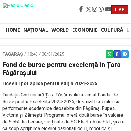
LIVE
HOME
NAȚIONAL
WORLD
ECONOMIE
CULTURĂ
L
FĂGĂRAȘ
18:46 / 30/01/2025
WHATSAPP
FACEBO
TEL
Fond de burse pentru excelență în Țara
Făgărașului
Liceenii pot aplica pentru ediția 2024-2025
Fundația Comunitară Țara Făgărașului a lansat Fondul de
Burse pentru Excelență 2024-2025, destinat liceenilor cu
performanțe academice deosebite din Făgăraș, Rupea,
Victoria și Zărnești. Programul oferă două burse în valoare
de 5.550 lei fiecare, susținute de SC Electroblue SRL, și are
ca scop sprijinirea elevilor pasionați de IT, robotică și