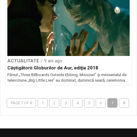
ACTUALITATE
9 ani ago
Câştigătorii Globurilor de Aur, ediţia 2018
Filmul „Three Billboards Outside Ebbing, Missouri” şi miniserialul de
televiziune „Big Little Lies” au dominat, duminică seară, ceremonia...
PAGE 7 OF 8
1
2
3
4
5
6
7
8