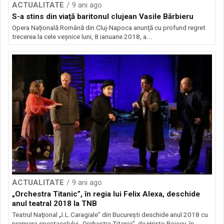
ACTUALITATE
9 ani ago
S-a stins din viaţă baritonul clujean Vasile Bărbieru
Opera Națională Română din Cluj-Napoca anunţă cu profund regret
trecerea la cele veșnice luni, 8 ianuarie 2018, a...
ACTUALITATE
9 ani ago
„Orchestra Titanic”, în regia lui Felix Alexa, deschide
anul teatral 2018 la TNB
Teatrul Naţional „I.L.Caragiale” din Bucureşti deschide anul 2018 cu
premiera spectacolului „Orchestra Titanic”, de Hristo Boicev, în