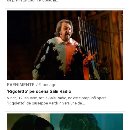
de pianistul Cadmiel Boțac în...
EVENIMENTE
9 ani ago
‘Rigoletto’ pe scena Sălii Radio
Vineri, 12 ianuarie, tot la Sala Radio, ne este propusă opera
“Rigoletto” de Giuseppe Verdi în versiune de...