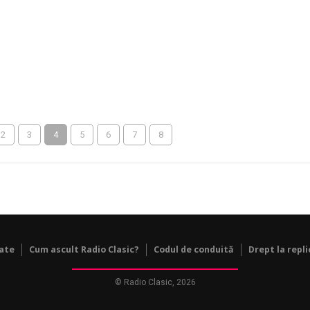
2
3
4
5
6
7
8
tate
Cum ascult Radio Clasic?
Codul de conduită
Drept la repli
© Radio Clasic, 2026