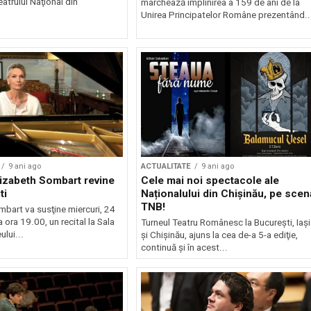
atrului Naţional din
marchează împlinirea a 159 de ani de la
Unirea Principatelor Române prezentând..
9 ani ago
ACTUALITATE
9 ani ago
lizabeth Sombart revine
Cele mai noi spectacole ale
ti
Naționalului din Chișinău, pe scen
TNB!
mbart va susţine miercuri, 24
a ora 19.00, un recital la Sala
Turneul Teatru Românesc la Bucureşti, Iaşi
lui...
şi Chişinău, ajuns la cea de-a 5-a ediţie,
continuă şi în acest...