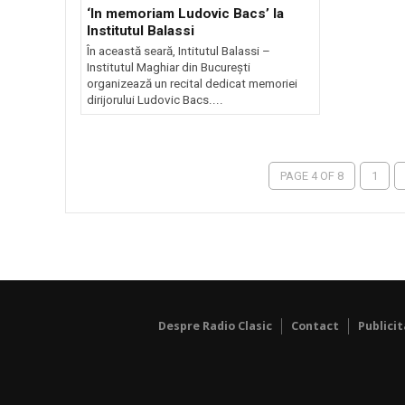
‘In memoriam Ludovic Bacs’ la
Institutul Balassi
În această seară, Intitutul Balassi –
Institutul Maghiar din București
organizează un recital dedicat memoriei
dirijorului Ludovic Bacs....
PAGE 4 OF 8
1
Despre Radio Clasic
Contact
Publici