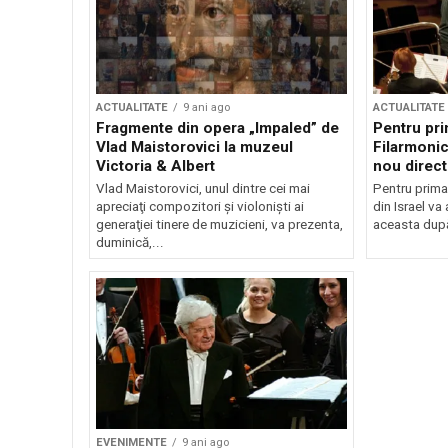
ACTUALITATE
9 ani ago
ACTUALITATE
Fragmente din opera „Impaled” de
Pentru pri
Vlad Maistorovici la muzeul
Filarmonic
Victoria & Albert
nou direc
Vlad Maistorovici, unul dintre cei mai
Pentru prima
apreciaţi compozitori şi violonişti ai
din Israel va
generaţiei tinere de muzicieni, va prezenta,
aceasta după
duminică,...
EVENIMENTE
9 ani ago