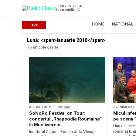
06.08.2026 | 15:45
Bucuresti
--°C
HOME
NAȚIONAL
Lună: <span>ianuarie 2018</span>
75 articole gasite
ACTUALITATE
9 ani ago
EVENIMENTE
SoNoRo Festival on Tour:
Micul infe
concertul „Rhapsodie Roumaine“
pe scena 
la Musikverein
Una din cele
româneşti, u
Institutul Cultural Român de la Viena,