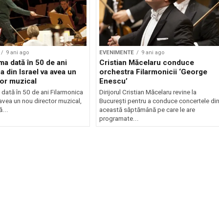
9 ani ago
EVENIMENTE
9 ani ago
ma dată în 50 de ani
Cristian Măcelaru conduce
a din Israel va avea un
orchestra Filarmonicii ‘George
tor muzical
Enescu’
 dată în 50 de ani Filarmonica
Dirijorul Cristian Măcelaru revine la
 avea un nou director muzical,
București pentru a conduce concertele di
...
această săptămână pe care le are
programate...