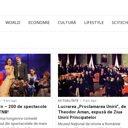
WORLD
ECONOMIE
CULTURĂ
LIFESTYLE
SCITECH
9 ani ago
ACTUALITATE
9 ani ago
rn – 200 de spectacole
Lucrarea „Proclamarea Unirii”, de
TNB!
Theodor Aman, expusă de Ziua
Unirii Principatelor
 mai longevive comedii
nul din spectacolele de mare
Muzeul Naţional de Istorie a României