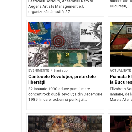
succes ale Te
Festivalul SoNoRo, Ansamblul Raro şi
Bucureşti,...
Aegeria Artists Management e.U
organizeză sâmbătă, 27...
EVENIMENTE
9 ani ago
ACTUALITATE
Cântecele Revoluţiei, pretextele
Pianista E
libertăţii
la Bucureş
22 ianuarie 1990 aduce primul mare
Elizabeth So
concert rock după Revoluţia din Decembrie
ianuarie, de l
1989, în care rockerii și punkiștii...
Mare a Ateneu