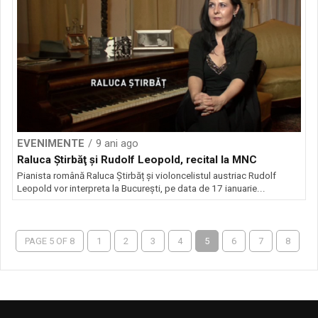
EVENIMENTE
9 ani ago
Raluca Ştirbăţ şi Rudolf Leopold, recital la MNC
Pianista română Raluca Știrbăț și violoncelistul austriac Rudolf
Leopold vor interpreta la București, pe data de 17 ianuarie...
PAGE 5 OF 8
1
2
3
4
5
6
7
8