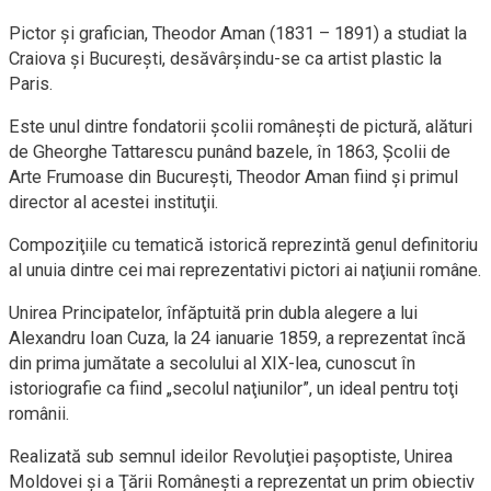
Pictor şi grafician, Theodor Aman (1831 – 1891) a studiat la
Craiova şi Bucureşti, desăvârşindu-se ca artist plastic la
Paris.
Este unul dintre fondatorii şcolii româneşti de pictură, alături
de Gheorghe Tattarescu punând bazele, în 1863, Şcolii de
Arte Frumoase din Bucureşti, Theodor Aman fiind şi primul
director al acestei instituţii.
Compoziţiile cu tematică istorică reprezintă genul definitoriu
al unuia dintre cei mai reprezentativi pictori ai naţiunii române.
Unirea Principatelor, înfăptuită prin dubla alegere a lui
Alexandru Ioan Cuza, la 24 ianuarie 1859, a reprezentat încă
din prima jumătate a secolului al XIX-lea, cunoscut în
istoriografie ca fiind „secolul naţiunilor”, un ideal pentru toţi
românii.
Realizată sub semnul ideilor Revoluţiei paşoptiste, Unirea
Moldovei şi a Ţării Româneşti a reprezentat un prim obiectiv