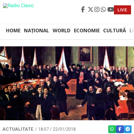
LIVE
HOME
NAȚIONAL
WORLD
ECONOMIE
CULTURĂ
L
ACTUALITATE
18:07 / 22/01/2018
WHATSAPP
FACEBO
TEL