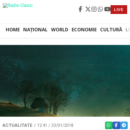
LIVE
HOME
NAȚIONAL
WORLD
ECONOMIE
CULTURĂ
L
ACTUALITATE
12:41 / 23/01/2018
WHATSAPP
FACEBO
TEL