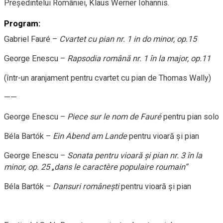
Președintelui României, Klaus Werner Iohannis.
Program:
Gabriel Fauré –
Cvartet cu pian nr. 1 in do minor, op.15
George Enescu –
Rapsodia română nr. 1 în la major, op.11
(într-un aranjament pentru cvartet cu pian de Thomas Wally)
——
George Enescu –
Piece sur le nom de Fauré
pentru pian solo
Béla Bartók –
Ein Abend am Lande
pentru vioară şi pian
George Enescu –
Sonata pentru vioară şi pian nr. 3 în la
minor, op. 25
„
dans le caractère populaire roumain”
Béla Bartók –
Dansuri româneşti
pentru vioară şi pian