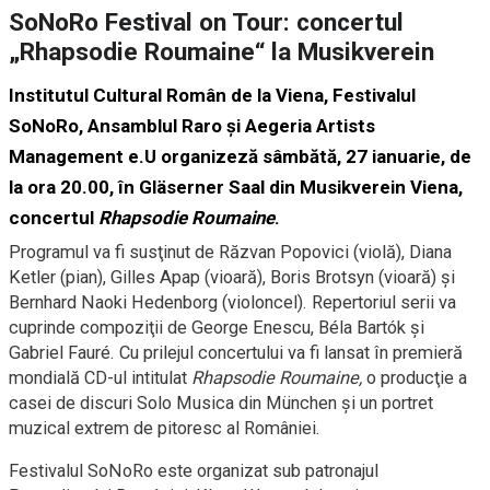
SoNoRo Festival on Tour: concertul
„Rhapsodie Roumaine“ la Musikverein
Institutul Cultural Român de la Viena, Festivalul
SoNoRo, Ansamblul Raro şi Aegeria Artists
Management e.U organizeză sâmbătă, 27 ianuarie, de
la ora 20.00, în Gläserner Saal din Musikverein Viena,
concertul
Rhapsodie Roumaine
.
Programul va fi susţinut de Răzvan Popovici (violă), Diana
Ketler (pian), Gilles Apap (vioară), Boris Brotsyn (vioară) şi
Bernhard Naoki Hedenborg (violoncel). Repertoriul serii va
cuprinde compoziţii de George Enescu, Béla Bartók şi
Gabriel Fauré. Cu prilejul concertului va fi lansat în premieră
mondială CD-ul intitulat
Rhapsodie Roumaine,
o producţie a
casei de discuri Solo Musica din München şi un portret
muzical extrem de pitoresc al României.
Festivalul SoNoRo este organizat sub patronajul