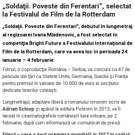
„Soldaţii. Poveste din Ferentari”, selectat
la Festivalul de Film de la Rotterdam
„Soldaţii. Poveste din Ferentari”, debutul în lungmetraj
al regizoarei Ivana Mladenovic, a fost selectat în
competiţia Bright Future a Festivalului Internaţional de
Film de la Rotterdam, care va avea loc în perioada 24
ianuarie – 4 februarie.
Filmul, o coproducţie România – Serbia, va concura cu 47 de
pelicule din ţări ca Statele Unite, Germania, Suedia şi Franţa
pentru premiul în valoare de 10.000 de euro al secţiunii
dedicate tinerilor cineaşti.
Lungmetrajul, adaptare liberă a romanului omonim scris de
Adrian Schiop
şi apărut la editura Polirom în 2013, va fi
lansat în cinematografele româneşti luna viitoare, pe 2
februarie, după cum informează un comunicat de presă.
Filmul – care a avut premiera mondială în 2017 în cadrul