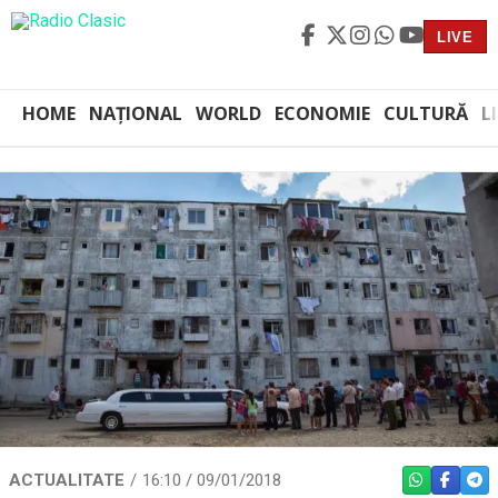
LIVE
HOME
NAȚIONAL
WORLD
ECONOMIE
CULTURĂ
L
ACTUALITATE
16:10 / 09/01/2018
WHATSAPP
FACEBO
TEL