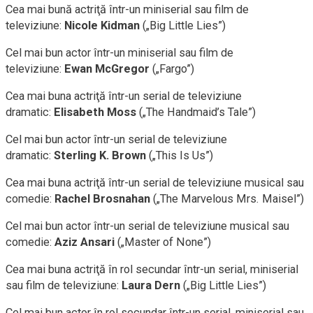
Cea mai bună actriţă într-un miniserial sau film de
televiziune:
Nicole Kidman
(„Big Little Lies”)
Cel mai bun actor într-un miniserial sau film de
televiziune:
Ewan McGregor
(„Fargo”)
Cea mai buna actriţă într-un serial de televiziune
dramatic:
Elisabeth Moss
(„The Handmaid’s Tale”)
Cel mai bun actor într-un serial de televiziune
dramatic:
Sterling K. Brown
(„This Is Us”)
Cea mai buna actriţă într-un serial de televiziune musical sau
comedie:
Rachel Brosnahan
(„The Marvelous Mrs. Maisel”)
Cel mai bun actor într-un serial de televiziune musical sau
comedie:
Aziz Ansari
(„Master of None”)
Cea mai buna actriţă în rol secundar într-un serial, miniserial
sau film de televiziune:
Laura Dern
(„Big Little Lies”)
Cel mai bun actor în rol secundar într-un serial, miniserial sau