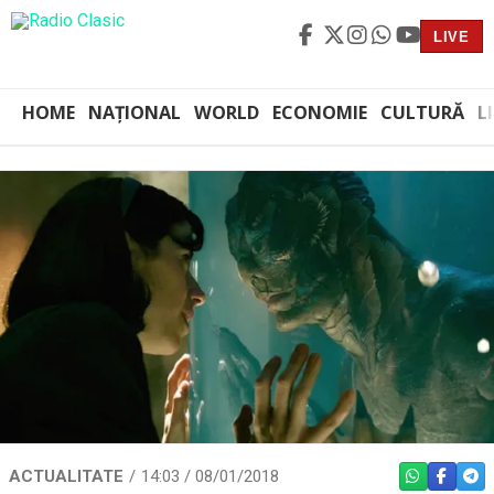
LIVE
HOME
NAȚIONAL
WORLD
ECONOMIE
CULTURĂ
L
ACTUALITATE
14:03 / 08/01/2018
WHATSAPP
FACEBO
TEL