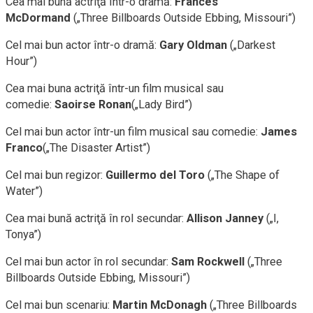
Cea mai bună actriţă într-o dramă:
Frances
McDormand
(„Three Billboards Outside Ebbing, Missouri”)
Cel mai bun actor într-o dramă:
Gary Oldman
(„Darkest
Hour”)
Cea mai buna actriţă într-un film musical sau
comedie:
Saoirse Ronan
(„Lady Bird”)
Cel mai bun actor într-un film musical sau comedie:
James
Franco
(„The Disaster Artist”)
Cel mai bun regizor:
Guillermo del Toro
(„The Shape of
Water”)
Cea mai bună actriţă în rol secundar:
Allison Janney
(„I,
Tonya”)
Cel mai bun actor în rol secundar:
Sam Rockwell
(„Three
Billboards Outside Ebbing, Missouri”)
Cel mai bun scenariu:
Martin McDonagh
(„Three Billboards