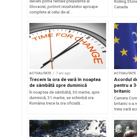
deveni prima femeie preşedinte al
Rolling Ston
Slovaciei, potrivit rezultatelor aproape
Canada
complete al celui de-al...
ACTUALITATE
7 ani ago
ACTUALITATE
Trecem la ora de vară în noaptea
Acordul de
de sâmbătă spre duminică
pentru a 3
britanic
În noaptea de sâmbătă, 30 martie, spre
duminică, 31 martie, se schimbă ora.
Camera Comu
România trece la ora oficială...
britanic s-a 
treia oară ac