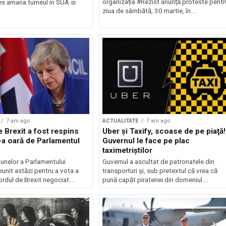
organizația #Rezist anunță proteste pentr
es amana turneul in SUA si
ziua de sâmbătă, 30 martie, în...
7 ani ago
ACTUALITATE
7 ani ago
 Brexit a fost respins
Uber și Taxify, scoase de pe piaţă!
-a oară de Parlamentul
Guvernul le face pe plac
taximetriștilor
nelor a Parlamentului
Guvernul a ascultat de patronatele din
reunit astăzi pentru a vota a
transporturi şi, sub pretextul că vrea că
ordul de Brexit negociat...
pună capăt pirateriei din domeniul...