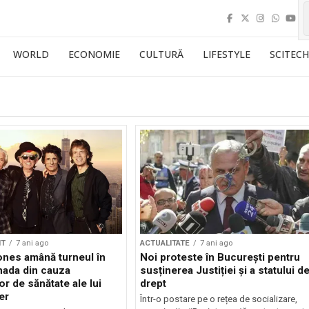
WORLD
ECONOMIE
CULTURĂ
LIFESTYLE
SCITECH
NT
7 ani ago
ACTUALITATE
7 ani ago
ones amână turneul în
Noi proteste în București pentru
nada din cauza
susținerea Justiției și a statului d
r de sănătate ale lui
drept
er
Într-o postare pe o rețea de socializare,