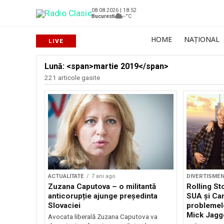
08.08.2026 | 18:52
Bucuresti
--°C
HOME
NAȚIONAL
Lună: <span>martie 2019</span>
221 articole gasite
ACTUALITATE
7 ani ago
DIVERTISME
Zuzana Caputova – o militantă
Rolling St
anticorupție ajunge președinta
SUA și Ca
Slovaciei
problemelo
Mick Jagg
Avocata liberală Zuzana Caputova va