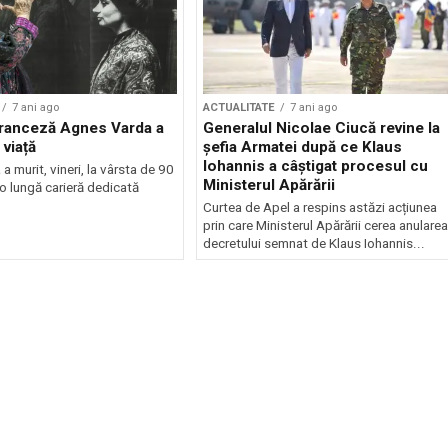
7 ani ago
ACTUALITATE
7 ani ago
franceză Agnes Varda a
Generalul Nicolae Ciucă revine la
 viață
șefia Armatei după ce Klaus
Iohannis a câștigat procesul cu
 murit, vineri, la vârsta de 90
Ministerul Apărării
 o lungă carieră dedicată
Curtea de Apel a respins astăzi acțiunea
prin care Ministerul Apărării cerea anularea
decretului semnat de Klaus Iohannis...