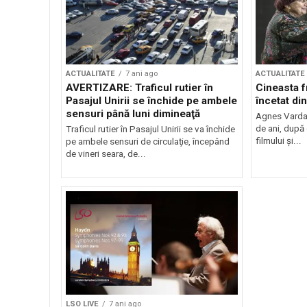
ACTUALITATE
7 ani ago
ACTUALITATE
AVERTIZARE: Traficul rutier în
Cineasta 
Pasajul Unirii se închide pe ambele
încetat din
sensuri până luni dimineaţă
Agnes Varda a
de ani, după
Traficul rutier în Pasajul Unirii se va închide
filmului și...
pe ambele sensuri de circulaţie, începând
de vineri seara, de...
LSO LIVE
7 ani ago