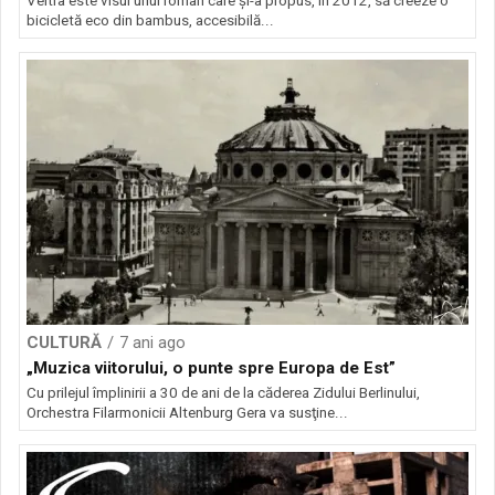
Veltra este visul unui român care și-a propus, în 2012, să creeze o
bicicletă eco din bambus, accesibilă...
CULTURĂ
7 ani ago
„Muzica viitorului, o punte spre Europa de Est”
Cu prilejul împlinirii a 30 de ani de la căderea Zidului Berlinului,
Orchestra Filarmonicii Altenburg Gera va susţine...