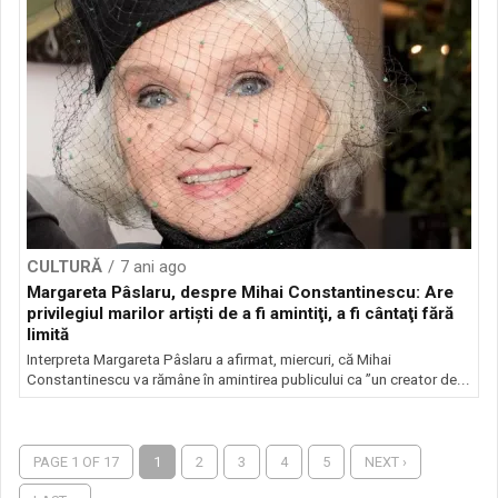
CULTURĂ
7 ani ago
Margareta Pâslaru, despre Mihai Constantinescu: Are
privilegiul marilor artişti de a fi amintiţi, a fi cântaţi fără
limită
Interpreta Margareta Pâslaru a afirmat, miercuri, că Mihai
Constantinescu va rămâne în amintirea publicului ca ”un creator de...
PAGE 1 OF 17
1
2
3
4
5
NEXT ›