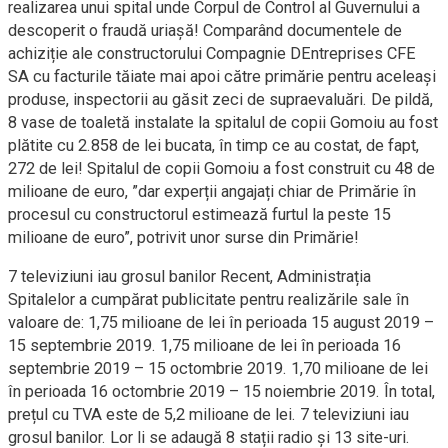
realizarea unui spital unde Corpul de Control al Guvernului a
descoperit o fraudă uriașă! Comparând documentele de
achiziție ale constructorului Compagnie DEntreprises CFE
SA cu facturile tăiate mai apoi către primărie pentru aceleași
produse, inspectorii au găsit zeci de supraevaluări. De pildă,
8 vase de toaletă instalate la spitalul de copii Gomoiu au fost
plătite cu 2.858 de lei bucata, în timp ce au costat, de fapt,
272 de lei! Spitalul de copii Gomoiu a fost construit cu 48 de
milioane de euro, ”dar experții angajați chiar de Primărie în
procesul cu constructorul estimează furtul la peste 15
milioane de euro”, potrivit unor surse din Primărie!
7 televiziuni iau grosul banilor Recent, Administrația
Spitalelor a cumpărat publicitate pentru realizările sale în
valoare de: 1,75 milioane de lei în perioada 15 august 2019 –
15 septembrie 2019. 1,75 milioane de lei în perioada 16
septembrie 2019 – 15 octombrie 2019. 1,70 milioane de lei
în perioada 16 octombrie 2019 – 15 noiembrie 2019. În total,
prețul cu TVA este de 5,2 milioane de lei. 7 televiziuni iau
grosul banilor. Lor li se adaugă 8 stații radio și 13 site-uri.