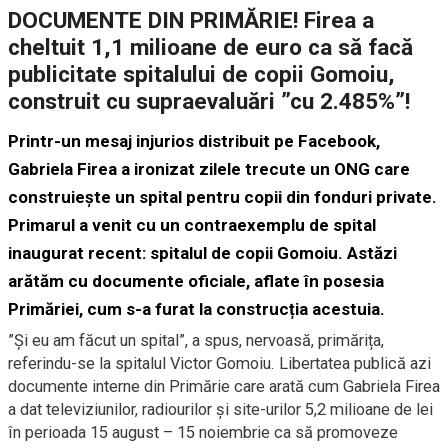
DOCUMENTE DIN PRIMĂRIE! Firea a
cheltuit 1,1 milioane de euro ca să facă
publicitate spitalului de copii Gomoiu,
construit cu supraevaluări ”cu 2.485%”!
Printr-un mesaj injurios distribuit pe Facebook,
Gabriela Firea a ironizat zilele trecute un ONG care
construiește un spital pentru copii din fonduri private.
Primarul a venit cu un contraexemplu de spital
inaugurat recent: spitalul de copii Gomoiu. Astăzi
arătăm cu documente oficiale, aflate în posesia
Primăriei, cum s-a furat la construcția acestuia.
”Și eu am făcut un spital”, a spus, nervoasă, primărița,
referindu-se la spitalul Victor Gomoiu. Libertatea publică azi
documente interne din Primărie care arată cum Gabriela Firea
a dat televiziunilor, radiourilor și site-urilor 5,2 milioane de lei
în perioada 15 august – 15 noiembrie ca să promoveze