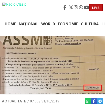
LIVE
HOME
NAȚIONAL
WORLD
ECONOMIE
CULTURĂ
L
ACTUALITATE
07:55 / 31/10/2019
WHATSAPP
FACEBO
TEL