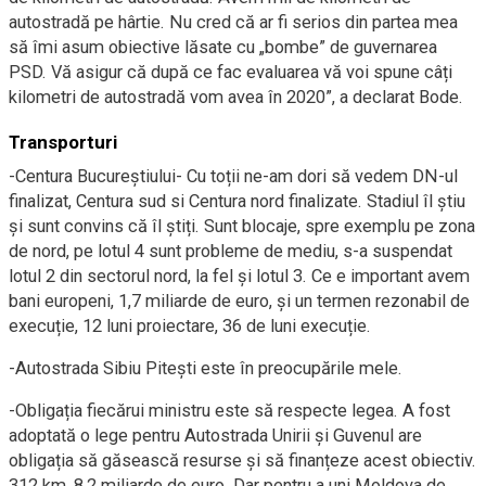
autostradă pe hârtie. Nu cred că ar fi serios din partea mea
să îmi asum obiective lăsate cu „bombe” de guvernarea
PSD. Vă asigur că după ce fac evaluarea vă voi spune câți
kilometri de autostradă vom avea în 2020”, a declarat Bode.
Transporturi
-Centura Bucureștiului- Cu toții ne-am dori să vedem DN-ul
finalizat, Centura sud si Centura nord finalizate. Stadiul îl știu
și sunt convins că îl știți. Sunt blocaje, spre exemplu pe zona
de nord, pe lotul 4 sunt probleme de mediu, s-a suspendat
lotul 2 din sectorul nord, la fel și lotul 3. Ce e important avem
bani europeni, 1,7 miliarde de euro, și un termen rezonabil de
execuție, 12 luni proiectare, 36 de luni execuție.
-Autostrada Sibiu Pitești este în preocupările mele.
-Obligația fiecărui ministru este să respecte legea. A fost
adoptată o lege pentru Autostrada Unirii și Guvenul are
obligația să găsească resurse și să finanțeze acest obiectiv.
312 km, 8,2 miliarde de euro. Dar pentru a uni Moldova de