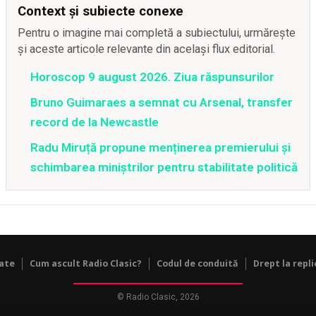
Context și subiecte conexe
Pentru o imagine mai completă a subiectului, urmărește
și aceste articole relevante din același flux editorial.
Horoscop 9 august 2026. Ziua răspunsurilor
Bruno Guimaraes a semnat cu Arsenal, transfer
record de la Newcastle
Radu Miruță propune menținerea premierului și
schimbarea miniștrilor pentru stabilitate politică
tate
Cum ascult Radio Clasic?
Codul de conduită
Drept la repli
© Radio Clasic, 2026