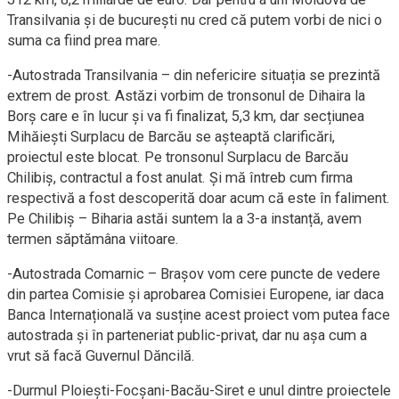
Transilvania și de bucurești nu cred că putem vorbi de nici o
suma ca fiind prea mare.
-Autostrada Transilvania – din nefericire situația se prezintă
extrem de prost. Astăzi vorbim de tronsonul de Dihaira la
Borș care e în lucur și va fi finalizat, 5,3 km, dar secțiunea
Mihăiești Surplacu de Barcău se așteaptă clarificări,
proiectul este blocat. Pe tronsonul Surplacu de Barcău
Chilibiș, contractul a fost anulat. Și mă întreb cum firma
respectivă a fost descoperită doar acum că este în faliment.
Pe Chilibiș – Biharia astăi suntem la a 3-a instanță, avem
termen săptămâna viitoare.
-Autostrada Comarnic – Brașov vom cere puncte de vedere
din partea Comisie și aprobarea Comisiei Europene, iar daca
Banca Internațională va susține acest proiect vom putea face
autostrada și în parteneriat public-privat, dar nu așa cum a
vrut să facă Guvernul Dăncilă.
-Durmul Ploiești-Focșani-Bacău-Siret e unul dintre proiectele