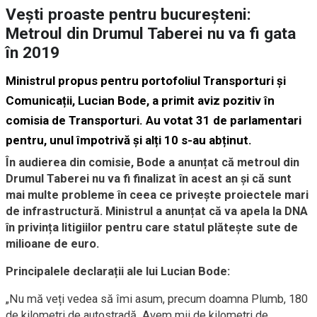
Vești proaste pentru bucureșteni:
Metroul din Drumul Taberei nu va fi gata
în 2019
Ministrul propus pentru portofoliul Transporturi și
Comunicații, Lucian Bode, a primit aviz pozitiv în
comisia de Transporturi. Au votat 31 de parlamentari
pentru, unul împotrivă și alți 10 s-au abținut.
În audierea din comisie, Bode a anunțat că metroul din
Drumul Taberei nu va fi finalizat în acest an și că sunt
mai multe probleme în ceea ce privește proiectele mari
de infrastructură. Ministrul a anunțat că va apela la DNA
în privința litigiilor pentru care statul plătește sute de
milioane de euro.
Principalele declarații ale lui Lucian Bode:
„Nu mă veți vedea să îmi asum, precum doamna Plumb, 180
de kilometri de autostradă. Avem mii de kilometri de