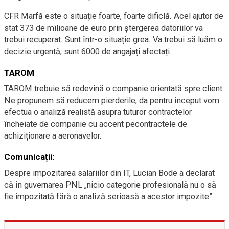
CFR Marfă este o situație foarte, foarte dificlă. Acel ajutor de
stat 373 de milioane de euro prin ștergerea datoriilor va
trebui recuperat. Sunt într-o situație grea. Va trebui să luăm o
decizie urgentă, sunt 6000 de angajați afectați.
TAROM
TAROM trebuie să redevină o companie orientată spre client.
Ne propunem să reducem pierderile, da pentru început vom
efectua o analiză realistă asupra tuturor contractelor
încheiate de companie cu accent pecontractele de
achiziționare a aeronavelor.
Comunicații:
Despre impozitarea salariilor din IT, Lucian Bode a declarat
că în guvernarea PNL „nicio categorie profesională nu o să
fie impozitată fără o analiză serioasă a acestor impozite”.