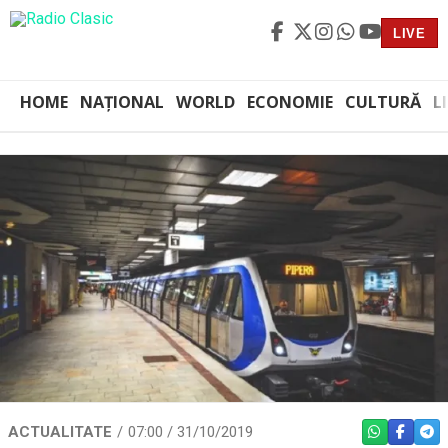
LIVE
HOME
NAȚIONAL
WORLD
ECONOMIE
CULTURĂ
L
ACTUALITATE
07:00 / 31/10/2019
WHATSAPP
FACEBO
TEL