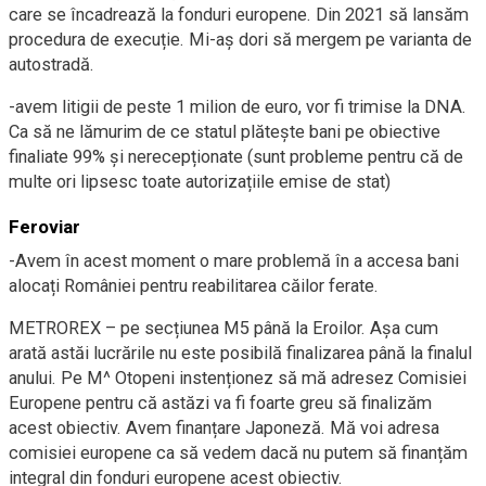
care se încadrează la fonduri europene. Din 2021 să lansăm
procedura de execuție. Mi-aș dori să mergem pe varianta de
autostradă.
-avem litigii de peste 1 milion de euro, vor fi trimise la DNA.
Ca să ne lămurim de ce statul plătește bani pe obiective
finaliate 99% și nerecepționate (sunt probleme pentru că de
multe ori lipsesc toate autorizațiile emise de stat)
Feroviar
-Avem în acest moment o mare problemă în a accesa bani
alocați României pentru reabilitarea căilor ferate.
METROREX – pe secțiunea M5 până la Eroilor. Așa cum
arată astăi lucrările nu este posibilă finalizarea până la finalul
anului. Pe M^ Otopeni instenționez să mă adresez Comisiei
Europene pentru că astăzi va fi foarte greu să finalizăm
acest obiectiv. Avem finanțare Japoneză. Mă voi adresa
comisiei europene ca să vedem dacă nu putem să finanțăm
integral din fonduri europene acest obiectiv.