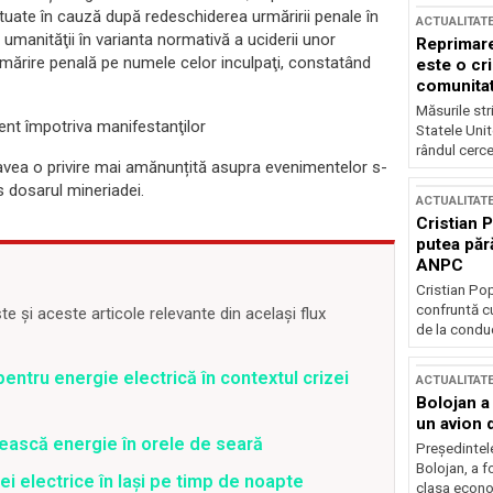
ectuate în cauză după redeschiderea urmăririi penale în
ACTUALITAT
umanităţii în varianta normativă a uciderii unor
Reprimare
rmărire penală pe numele celor inculpaţi, constatând
este o cri
comunitate
Măsurile stri
lent împotriva manifestanţilor
Statele Unit
rândul cerce
 avea o privire mai amănunțită asupra evenimentelor s-
s dosarul mineriadei.
ACTUALITAT
Cristian 
putea păr
ANPC
Cristian Po
confruntă cu
 și aceste articole relevante din același flux
de la conduc
entru energie electrică în contextul crizei
ACTUALITAT
Bolojan a
un avion d
ească energie în orele de seară
Președintele
Bolojan, a f
ei electrice în Iași pe timp de noapte
clasa econom