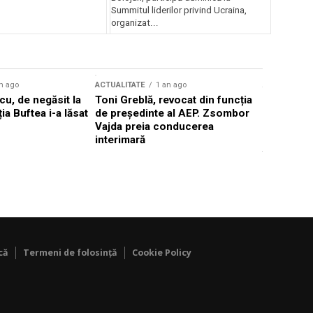
Summitul liderilor privind Ucraina,
organizat...
n ago
ACTUALITATE
1 an ago
ACTUALITATE
u, de negăsit la
Toni Greblă, revocat din funcția
Ilie Boloj
ția Buftea i-a lăsat
de președinte al AEP. Zsombor
alegerilor
Vajda preia conducerea
constituți
interimară
concentră
viitoarelo
că
Termeni de folosință
Cookie Policy