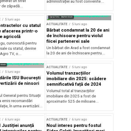
generat un strat
administrației au fost convenite...
v de zăpadă...
Sursă foto: Shutterstock
E
5 luni ago
ACTUALITATE
5 luni ago
ntractelor cu statul
Bărbat condamnat la 20 de ani
e afacerea printr-o
de închisoare pentru violul
e agricolă
fiicei partenerei sale
gu, cunoscută pentru
Un bărbat din Arad a fost condamnat
sale cu statul, devine
la 20 de ani de închisoare pentru...
 Agro TV, o...
rstock
ACTUALITATE
5 luni ago
E
5 luni ago
Volumul tranzacțiilor
rile ISU București
imobiliare din 2025: scădere
ertizării de ninsori
semnificativă față de 2024
Volumul total al tranzacțiilor
l General pentru Situații
imobiliare din 2025 a fost de
a emis recomandări
aproximativ 525 de milioane...
ție, în urma avertizării...
E
6 luni ago
ACTUALITATE
6 luni ago
 Justiției anunță
Noul interes pentru fostul