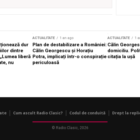
ACTUALITATE
1 an ago
ACTUALITATE
1 a
cționează dur
Plan de destabilizare a României:
Călin Georgesc
ilor dintre
Călin Georgescu și Horațiu
domiciliu. Poli
 „Lumea liberă
Potra, implicați într-o conspirație
citația la ușă
ate, nu
periculoasă
tate
Cum ascult Radio Clasic?
Codul de conduită
Drept la repli
© Radio Clasic, 2026