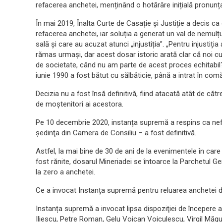
refacerea anchetei, menținând o hotărâre inițială pronunț
În mai 2019, Înalta Curte de Casație și Justiție a decis ca
refacerea anchetei, iar soluția a generat un val de nemulțum
sală și care au acuzat atunci „injustiția”. „Pentru injustiț
rămas urmași, dar acest dosar istoric arată clar că noi c
de societate, când nu am parte de acest proces echitabil?
iunie 1990 a fost bătut cu sălbăticie, până a intrat în comă
Decizia nu a fost însă definitivă, fiind atacată atât de căt
de moștenitori ai acestora.
Pe 10 decembrie 2020, instanța supremă a respins ca nefo
şedinţa din Camera de Consiliu – a fost definitivă.
Astfel, la mai bine de 30 de ani de la evenimentele în car
fost rănite, dosarul Mineriadei se întoarce la Parchetul Ge
la zero a anchetei.
Ce a invocat Instanța supremă pentru reluarea anchetei d
Instanța supremă a invocat lipsa dispoziţiei de începere a
Iliescu, Petre Roman, Gelu Voican Voiculescu, Virgil Măgu