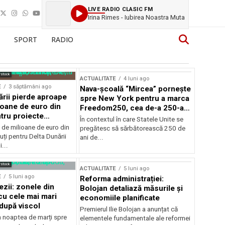
LIVE RADIO CLASIC FM
Irina Rimes - Iubirea Noastra Muta
SPORT
RADIO
rstock
ACTUALITATE
4 luni ago
E
3 săptămâni ago
Nava-școală “Mircea” pornește
ării pierde aproape
spre New York pentru a marca
ioane de euro din
Freedom250, cea de-a 250-a
tru proiecte
aniversare a Statelor Unite
În contextul în care Statele Unite se
de milioane de euro din
pregătesc să sărbătorească 250 de
ți pentru Delta Dunării
ani de...
...
rstock
ACTUALITATE
5 luni ago
E
5 luni ago
Reforma administrației:
ezii: zonele din
Bolojan detaliază măsurile și
u cele mai mari
economiile planificate
după viscol
Premierul Ilie Bolojan a anunțat că
n noaptea de marți spre
elementele fundamentale ale reformei