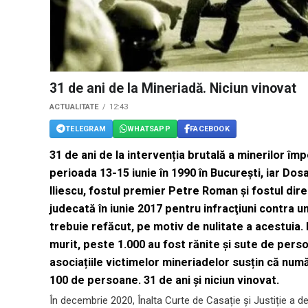
31 de ani de la Mineriadă. Niciun vinovat
ACTUALITATE
12:43
TELEGRAM
WHATSAPP
FACEBOOK
31 de ani de la intervenția brutală a minerilor împo
perioada 13-15 iunie în 1990 în București, iar Dos
Iliescu, fostul premier Petre Roman şi fostul direc
judecată în iunie 2017 pentru infracţiuni contra um
trebuie refăcut, pe motiv de nulitate a acestuia. 
murit, peste 1.000 au fost rănite și sute de pers
asociațiile victimelor mineriadelor susțin că num
100 de persoane. 31 de ani și niciun vinovat.
În decembrie 2020, Înalta Curte de Casație și Justiție a de