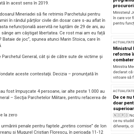
programul
ată în acest sens în 2019.
procurori
Ministerul Ju
 dosarul Mineriadei să fie retrimis Parchetului pentru
în care vor f
iri în rândul părților civile din dosar care s-au aflat în
pentru funcți
ia asta nefuncțională aservită ne luptăm de 29 de ani, au
u sânge am câștigat libertatea. Ce rost mai am eu față
 Bataie de joc”, spunea atunci Marin Stoica, care în
ACTUALITAT
.
Ministrul
reforme î
re Parchetul General, cât și de către sute de victime și
combaterea
Ministra Med
declarat că
ndate aceste contestaţii. Decizia – pronunţată în
viitoare să 
e au fost împușcate 4 persoane, iar alte peste 1.000 au
ACTUALITAT
De ce nu 
neral – Secţia Parchetelor Militare, pentru refacerea de
doar pentr
superioar
e la zero
🇳🇴🇷🇴 No
ce nu studii
 urmăririi penale pentru faptele „pretins comise” de Ion
diferența, ci
reanu şi Mugurel Cristian Florescu, în perioada 11-12