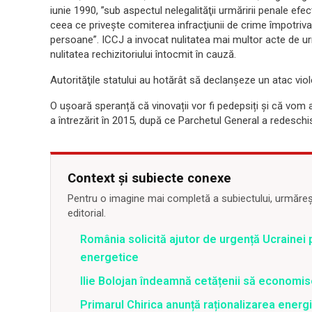
iunie 1990, ”sub aspectul nelegalităţii urmăririi penale ef
ceea ce priveşte comiterea infracţiunii de crime împotriva 
persoane”. ICCJ a invocat nulitatea mai multor acte de u
nulitatea rechizitoriului întocmit în cauză.
Autorităţile statului au hotărât să declanşeze un atac vio
O ușoară speranță că vinovații vor fi pedepsiți și că vom
a întrezărit în 2015, după ce Parchetul General a redeschi
Context și subiecte conexe
Pentru o imagine mai completă a subiectului, urmărește
editorial.
România solicită ajutor de urgență Ucrainei p
energetice
Ilie Bolojan îndeamnă cetățenii să economis
Primarul Chirica anunță raționalizarea energi