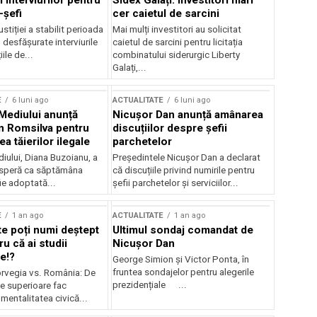
 interviurilor pentru
Sidex Galați: Investitori mari
-șefi
cer caietul de sarcini
stiției a stabilit perioada
Mai mulți investitori au solicitat
i desfășurate interviurile
caietul de sarcini pentru licitația
ile de...
combinatului siderurgic Liberty
Galați,...
E
6 luni ago
ACTUALITATE
6 luni ago
 Mediului anunță
Nicușor Dan anunță amânarea
n Romsilva pentru
discuțiilor despre șefii
 tăierilor ilegale
parchetelor
iului, Diana Buzoianu, a
Președintele Nicușor Dan a declarat
 speră ca săptămâna
că discuțiile privind numirile pentru
fie adoptată...
șefii parchetelor și serviciilor...
E
1 an ago
ACTUALITATE
1 an ago
te poți numi deștept
Ultimul sondaj comandat de
u că ai studii
Nicușor Dan
e!?
George Simion și Victor Ponta, în
fruntea sondajelor pentru alegerile
rvegia vs. România: De
prezidențiale ...
le superioare fac
 mentalitatea civică...