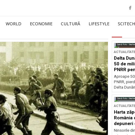
WORLD
ECONOMIE
CULTURĂ
LIFESTYLE
SCITECH
Sursă foto: Shutte
ACTUALITAT
Delta Dun
50 de mil
PNRR pen
esențiale
Aproape 50 
PNRR, pierdu
Delta Dunării
Sursă foto: Shutte
ACTUALITAT
Harta zăp
România c
depuneri 
Ninsorile di