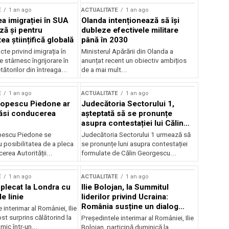
E
1 an ago
ACTUALITATE
1 an ago
a imigrației în SUA
Olanda intenționează să își
ză și pentru
dubleze efectivele militare
a științifică globală
până în 2030
cte privind imigrația în
Ministerul Apărării din Olanda a
e stârnesc îngrijorare în
anunțat recent un obiectiv ambițios
tătorilor din întreaga...
de a mai mult...
E
1 an ago
ACTUALITATE
1 an ago
Popescu Piedone ar
Judecătoria Sectorului 1,
ăsi conducerea
așteptată să se pronunțe
asupra contestației lui Călin
Georgescu privind controlul
pescu Piedone se
Judecătoria Sectorului 1 urmează să
judiciar
 posibilitatea de a pleca
se pronunțe luni asupra contestației
erea Autorității...
formulate de Călin Georgescu...
E
1 an ago
ACTUALITATE
1 an ago
 plecat la Londra cu
Ilie Bolojan, la Summitul
e linie
liderilor privind Ucraina:
România susține un dialog
 interimar al României, Ilie
transatlantic pentru securitate
ost surprins călătorind la
Președintele interimar al României, Ilie
și stabilitate
ic într-un...
Bolojan, participă duminică la