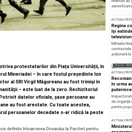
miercuri au 
semnificati
ACTUALITAT
Regina co
își extind
televiziun
Mihaela Nea
contractele 
acționară la
Sursă foto: Shutte
triva protestatarilor din Piața Universității, în
ACTUALITAT
arul Mineriadei – în care fostul preşedinte Ion
Recomandă
tor al SRI Virgil Măgureanu au fost trimiși în
în urma av
anităţii – este luat de la zero. Rechizitoriul
puternice
Inspectoratu
Potrivit datelor oficiale, șase persoane au
de Urgență 
oane au fost arestate. Cu toate acestea,
pentru popula
ărul persoanelor decedate s-ar ridică la peste
ACTUALITAT
Ministerul
cis definitiv întoarcerea Dosarului la Parchet pentru