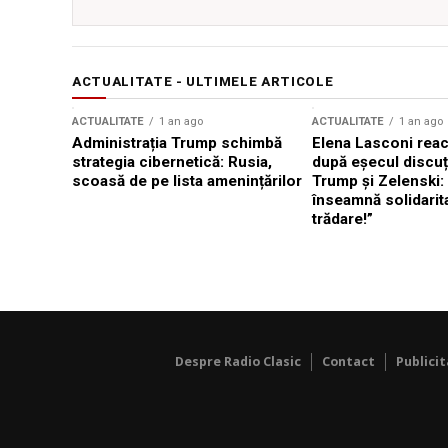
ACTUALITATE - ULTIMELE ARTICOLE
ACTUALITATE
1 an ago
ACTUALITATE
1 an ago
Administrația Trump schimbă
Elena Lasconi rea
strategia cibernetică: Rusia,
după eșecul discuți
scoasă de pe lista amenințărilor
Trump și Zelenski:
înseamnă solidarit
trădare!”
Despre Radio Clasic
Contact
Publici