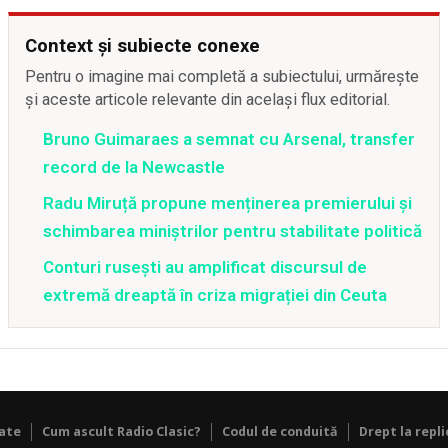
Context și subiecte conexe
Pentru o imagine mai completă a subiectului, urmărește
și aceste articole relevante din același flux editorial.
Bruno Guimaraes a semnat cu Arsenal, transfer
record de la Newcastle
Radu Miruță propune menținerea premierului și
schimbarea miniștrilor pentru stabilitate politică
Conturi rusești au amplificat discursul de
extremă dreaptă în criza migrației din Ceuta
tate
Cum ascult Radio Clasic?
Codul de conduită
Drept la repli