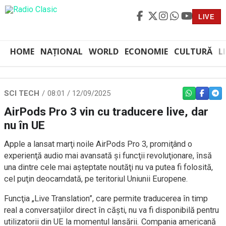
LIVE
HOME
NAȚIONAL
WORLD
ECONOMIE
CULTURĂ
L
SCI TECH
08:01 / 12/09/2025
WHATSAPP
FACEBO
TEL
AirPods Pro 3 vin cu traducere live, dar
nu în UE
Apple a lansat marţi noile AirPods Pro 3, promiţând o
experienţă audio mai avansată şi funcţii revoluţionare, însă
una dintre cele mai aşteptate noutăţi nu va putea fi folosită,
cel puţin deocamdată, pe teritoriul Uniunii Europene.
Funcţia „Live Translation”, care permite traducerea în timp
real a conversaţiilor direct în căşti, nu va fi disponibilă pentru
utilizatorii din UE la momentul lansării. Compania americană