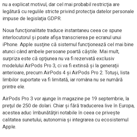
nu a explicat motivul, dar cel mai probabil restricţia are
legătură cu regulile stricte privind protecţia datelor personale
impuse de legislaţia GDPR.
Noua funcţionalitate traduce instantaneu ceea ce spune
interlocutorul şi poate afişa transcrierea pe ecranul unui
iPhone. Apple susţine că sistemul funcţionează cel mai bine
atunci când ambele persoane poartă căştile. Mai mult,
surpriza este că opţiunea nu va fi rezervată exclusiv
modelului AirPods Pro 3, ci va fi extinsă şi la generaţii
anterioare, precum AirPods 4 şi AirPods Pro 2. Totuşi, lista
limbilor suportate va fi limitată, iar româna nu se numără
printre ele.
AirPods Pro 3 vor ajunge în magazine pe 19 septembrie, la
preţul de 250 de dolari. Chiar şi fără traducerea live în Europa,
acestea aduc îmbunătăţiri notabile în ceea ce priveşte
calitatea sunetului, autonomia şi integrarea cu ecosistemul
Apple.