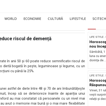
WORLD
ECONOMIE
CULTURĂ
LIFESTYLE
SCITECH
LIFE STYLE
reduce riscul de demență
Horoscop
nou încep
Sâmbătă, 1
luna cu ener
dorința de..
ate în anii 50 și 60 poate reduce semnificativ riscul de
 o dietă bogată în pește, leguminoase și legume, cu un
ecțiuni cu până la 25%.
LIFE STYLE
Horoscop 
Răspunsur
unei astfel de diete între 48 și 70 de ani îmbunătățește
Vineri, 31 i
șnuit, încep să se deterioreze înainte de apariția unui
vești surprin
 Oxford au mai constatat că persoanele cu un nivel mai
relații și deci
 au avut o memorie mai bună și o mai mare flexibilitate