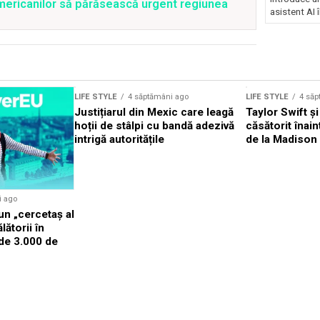
mericanilor să părăsească urgent regiunea
asistent AI î
LIFE STYLE
4 săptămâni ago
LIFE STYLE
4 săp
Justițiarul din Mexic care leagă
Taylor Swift și
hoții de stâlpi cu bandă adezivă
căsătorit înai
intrigă autoritățile
de la Madison
i ago
n „cercetaș al
lătorii în
 de 3.000 de