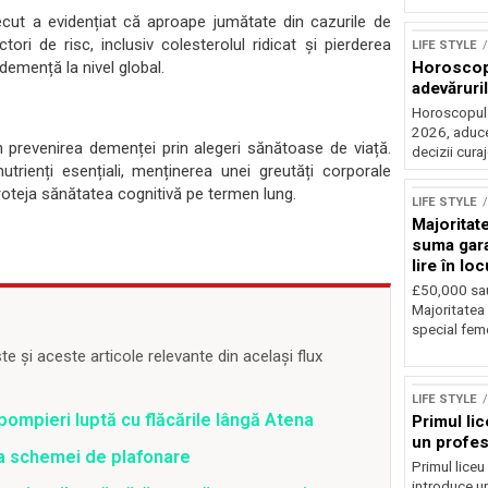
cut a evidențiat că aproape jumătate din cazurile de
ori de risc, inclusiv colesterolul ridicat și pierderea
LIFE STYLE
Horoscop 
 demență la nivel global.
adevăruri
Horoscopul z
2026, aduce
 prevenirea demenței prin alegeri sănătoase de viață.
decizii cura
trienți esențiali, menținerea unei greutăți corporale
 proteja sănătatea cognitivă pe termen lung.
LIFE STYLE
Majoritat
suma gara
lire în lo
£50,000 sa
Majoritatea 
special feme
 și aceste articole relevante din același flux
LIFE STYLE
pompieri luptă cu flăcările lângă Atena
Primul li
un profes
ea schemei de plafonare
Primul liceu
introduce u