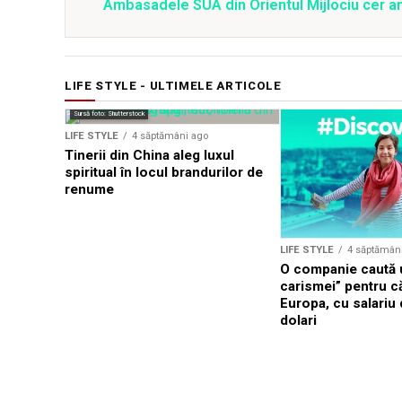
Ambasadele SUA din Orientul Mijlociu cer a
LIFE STYLE - ULTIMELE ARTICOLE
Sursă foto: Shutterstock
LIFE STYLE
4 săptămâni ago
Tinerii din China aleg luxul
spiritual în locul brandurilor de
renume
LIFE STYLE
4 săptămân
O companie caută u
carismei” pentru că
Europa, cu salariu
dolari