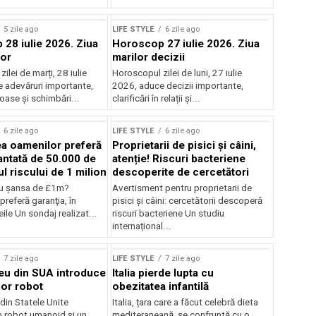
5 zile ago
LIFE STYLE
6 zile ago
28 iulie 2026. Ziua
Horoscop 27 iulie 2026. Ziua
lor
marilor decizii
ilei de marți, 28 iulie
Horoscopul zilei de luni, 27 iulie
 adevăruri importante,
2026, aduce decizii importante,
joase și schimbări...
clarificări în relații și...
6 zile ago
LIFE STYLE
6 zile ago
ea oamenilor preferă
Proprietarii de pisici și câini,
ntată de 50.000 de
atenție! Riscuri bacteriene
cul riscului de 1 milion
descoperite de cercetători
u şansa de £1m?
Avertisment pentru proprietarii de
preferă garanţia, în
pisici și câini: cercetătorii descoperă
ile Un sondaj realizat...
riscuri bacteriene Un studiu
internațional...
7 zile ago
LIFE STYLE
7 zile ago
ceu din SUA introduce
Italia pierde lupta cu
or robot
obezitatea infantilă
 din Statele Unite
Italia, țara care a făcut celebră dieta
n robot umanoid și un
mediteraneană, se confruntă cu o