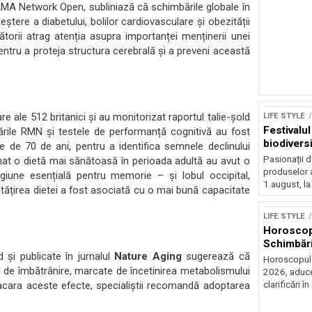
l JAMA Network Open, subliniază că schimbările globale în
tere a diabetului, bolilor cardiovasculare și obezității
torii atrag atenția asupra importanței menținerii unei
pentru a proteja structura cerebrală și a preveni această
re ale 512 britanici și au monitorizat raportul talie-șold
LIFE STYLE
Festivalu
ările RMN și testele de performanță cognitivă au fost
biodiversi
ie de 70 de ani, pentru a identifica semnele declinului
Pasionații de
mat o dietă mai sănătoasă în perioada adultă au avut o
produselor a
iune esențială pentru memorie – și lobul occipital,
1 august, la
ățirea dietei a fost asociată cu o mai bună capacitate
Sursă foto: Shutte
LIFE STYLE
Horoscop 
Schimbări
 și publicate în jurnalul
Nature Aging
sugerează că
Horoscopul z
ul de îmbătrânire, marcate de încetinirea metabolismului
2026, aduce
clarificări în 
racara aceste efecte, specialiștii recomandă adoptarea