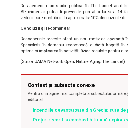
De asemenea, un studiu publicat în The Lancet anul tre
Alzheimer ar putea fi prevenite prin abordarea a 14 fact
vederii, care contribuie la aproximativ 10% din cazurile de
Concluzii și recomandări
Descoperirile recente oferă un nou motiv de speranță în
Specialiștii în domeniu recomandă o dietă bogată în nu
optime și implicarea în activități fizice regulate pentru a
(Sursa: JAMA Network Open, Nature Aging, The Lancet)
Context și subiecte conexe
Pentru o imagine mai completă a subiectului, urmărește
editorial.
Incendiile devastatoare din Grecia: sute de 
Prețuri record la combustibili după expirar