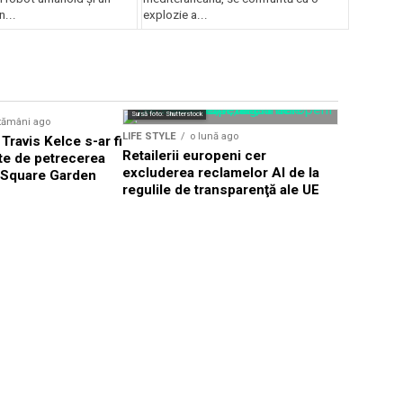
n...
explozie a...
Sursă foto: Shutte
Sursă foto: Shutterstock
tămâni ago
LIFE STYLE
LIFE STYLE
o lună ago
 Travis Kelce s-ar fi
Românii a
Retailerii europeni cer
nte de petrecerea
secondhan
excluderea reclamelor AI de la
 Square Garden
criza ec
regulile de transparenţă ale UE