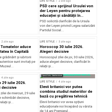
LIFE STYLE
2 zile ago
PSD cere sprijinul Ursulei von
der Leyen pentru protejarea
educației și sănătății în
reforma salarială
PSD solicită clarificări de la Ursula
von der Leyen privind Legea salarizării
Partidul Social...
2 zile ago
LIFE STYLE
3 zile ago
l Tomatelor aduce
Horoscop 30 iulie 2026.
tatea în Capitală
Alegeri decisive
 grădinărit și iubitorii
Horoscopul zilei de joi, 30 iulie 2026,
utentice sunt invitați pe
aduce alegeri decisive, clarificări în
 Muzeul...
relații și...
rstock
Sursă foto: Shutterstock
4 zile ago
LIFE STYLE
4 zile ago
29 iulie 2026.
Elevii britanici vor putea
 decisive
combina studiul materiilor de
ilei de miercuri, 29 iulie
bază cu pregătirea tehnică
 schimbări decisive,
Elevii britanici vor avea opțiuni
relații și...
educaționale noi începând cu vârsta
de 14 ani Premierul...