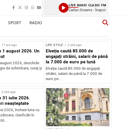
LIVE RADIO CLASIC FM
Carlas Dreams - Înapoi
SPORT
RADIO
17 ore ago
LIFE STYLE
2 zile ago
 1 august 2026. Un
Elveția caută 85.000 de
ut
angajați străini, salarii de până
la 7.000 de euro pe lună
 august 2026, deschide
gie de schimbare, curaj și
Elveția caută 85.000 de angajați
.
străini, salarii de până la 7.000 de
euro pe...
2 zile ago
31 iulie 2026.
i neașteptate
ulie 2026, încheie luna cu
zătoare, clarificări în
zii...