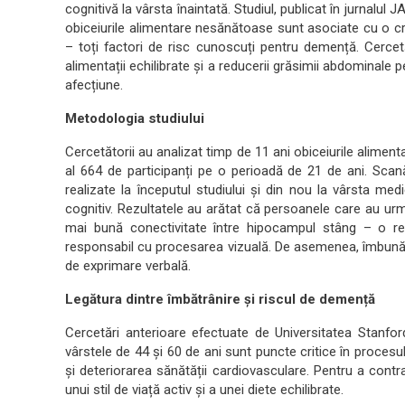
cognitivă la vârsta înaintată. Studiul, publicat în jurnalu
obiceiurile alimentare nesănătoase sunt asociate cu o creș
– toți factori de risc cunoscuți pentru demență. Cercetă
alimentații echilibrate și a reducerii grăsimii abdominale 
afecțiune.
Metodologia studiului
Cercetătorii au analizat timp de 11 ani obiceiurile alimenta
al 664 de participanți pe o perioadă de 21 de ani. Scan
realizate la începutul studiului și din nou la vârsta med
cognitiv. Rezultatele au arătat că persoanele care au ur
mai bună conectivitate între hipocampul stâng – o reg
responsabil cu procesarea vizuală. De asemenea, îmbunăt
de exprimare verbală.
Legătura dintre îmbătrânire și riscul de demență
Cercetări anterioare efectuate de Universitatea Stanford
vârstele de 44 și 60 de ani sunt puncte critice în proces
și deteriorarea sănătății cardiovasculare. Pentru a cont
unui stil de viață activ și a unei diete echilibrate.