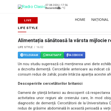
07.08.2026 | 17:56
Bucuresti
--°C
HOME
NAȚIONAL
LIFE STYLE
Alimentația sănătoasă la vârsta mijlocie 
LIFE STYLE
16:02
TELEGRAM
WHATSAPP
FACEBOOK
Un nou studiu sugerează că menținerea unei diete echilibr
a dezvolta demență. Cercetările anterioare au indicat că
consum redus de zahăr, poate întârzia apariția acestei af
Descoperirile cercetătorilor britanici
Oamenii de știință britanici au descoperit că respectarea 
activitatea unor regiuni ale creierului care, în mod obi
diagnostic de demență. Cercetătorii de la Universitatea
redus de grăsime abdominală în această perioadă a vieții