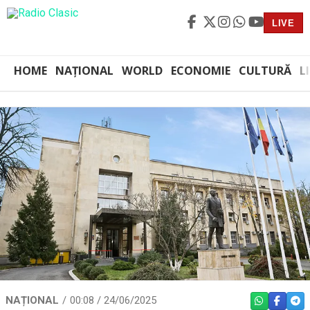
LIVE
HOME
NAȚIONAL
WORLD
ECONOMIE
CULTURĂ
L
NAȚIONAL
00:08 / 24/06/2025
WHATSAPP
FACEBO
TEL