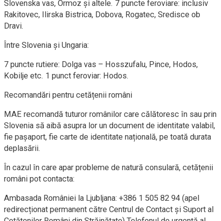
Slovenska vas, Ormoz și altele. 7 puncte feroviare: inclusiv
Rakitovec, Ilirska Bistrica, Dobova, Rogatec, Sredisce ob
Dravi.
Între Slovenia și Ungaria:
7 puncte rutiere: Dolga vas – Hosszufalu, Pince, Hodos,
Kobilje etc. 1 punct feroviar: Hodos.
Recomandări pentru cetățenii români
MAE recomandă tuturor românilor care călătoresc în sau prin
Slovenia să aibă asupra lor un document de identitate valabil,
fie pașaport, fie carte de identitate națională, pe toată durata
deplasării.
În cazul în care apar probleme de natură consulară, cetățenii
români pot contacta:
Ambasada României la Ljubljana: +386 1 505 82 94 (apel
redirecționat permanent către Centrul de Contact și Suport al
Cetățenilor Români din Străinătate) Telefonul de urgență al