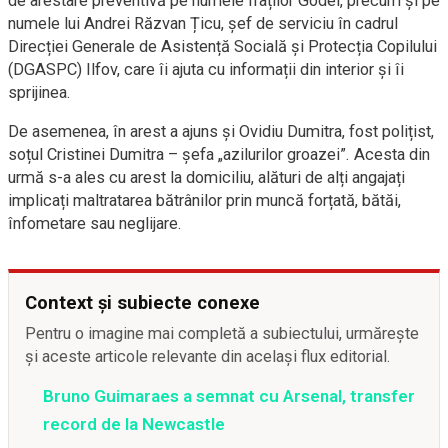
de arestare preventivă pe numele fraților Godei, precum și pe
numele lui Andrei Răzvan Țicu, șef de serviciu în cadrul
Direcției Generale de Asistență Socială și Protecția Copilului
(DGASPC) Ilfov, care îi ajuta cu informații din interior și îi
sprijinea.
De asemenea, în arest a ajuns și Ovidiu Dumitra, fost polițist,
soțul Cristinei Dumitra – șefa „azilurilor groazei”. Acesta din
urmă s-a ales cu arest la domiciliu, alături de alți angajați
implicați maltratarea bătrânilor prin muncă forțată, bătăi,
înfometare sau neglijare.
Context și subiecte conexe
Pentru o imagine mai completă a subiectului, urmărește
și aceste articole relevante din același flux editorial.
Bruno Guimaraes a semnat cu Arsenal, transfer
record de la Newcastle