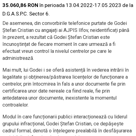
35.060,86 RON
în perioada 13.04.2022-17.05.2023 de la
D.G.A.S.P.C. Sector 6.
De asemenea, din convorbirile telefonice purtate de Godei
Ștefan Cristian cu angajați ai AJPIS Ilfov, neidentificați până
în prezent, a rezultat că Godei Ștefan Cristian este
încunoștințat de fiecare moment în care urmează a fi
efectuat vreun control la nivelul centrelor pe care le
administrează.
Mai mult, lui Godei i se oferă asistență în vederea intrării în
legalitate și obținerea/păstrarea licențelor de funcționare a
centrelor, prin întocmirea în fals a unor documente fie prin
certificarea unor date nereale ca fiind reale, fie prin
antedatarea unor documente, inexistente la momentul
controalelor.
Modul în care funcționarii publici interacționează cu liderul
grupului infracțional, Godei Ștefan Cristian, ce depășește
cadrul formal, denotă o înțelegere prealabilă în desfășurarea