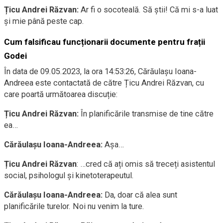
Țicu Andrei Răzvan:
Ar fi o socoteală. Să știi! Că mi s-a luat
și mie până peste cap.
Cum falsificau funcționarii documente pentru frații
Godei
În data de 09.05.2023, la ora 14:53:26, Cărăulașu Ioana-
Andreea este contactată de către Țicu Andrei Răzvan, cu
care poartă următoarea discuție:
Țicu Andrei Răzvan:
În planificările transmise de tine către
ea…
Cărăulașu Ioana-Andreea:
Așa…
Țicu Andrei Răzvan
: …cred că ați omis să treceți asistentul
social, psihologul și kinetoterapeutul.
Cărăulașu Ioana-Andreea:
Da, doar că alea sunt
planificările turelor. Noi nu venim la ture.