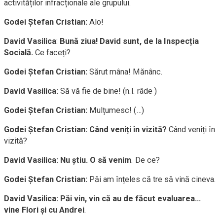
activităților infracționale ale grupului.
Godei Ștefan Cristian:
Alo!
David Vasilica
:
Bună ziua! David sunt, de la Inspecția
Socială.
Ce faceți?
Godei Ștefan Cristian:
Sărut mâna! Mănânc.
David Vasilica:
Să vă fie de bine! (n.l. râde )
Godei Ștefan Cristian:
Mulțumesc! (…)
Godei Ștefan Cristian:
Când veniți în vizită?
Când veniți în
vizită?
David Vasilica:
Nu știu. O să venim
. De ce?
Godei Ștefan Cristian:
Păi am înțeles că tre să vină cineva.
David Vasilica:
Păi vin, vin că au de făcut evaluarea…
vine Flori și cu Andrei
.