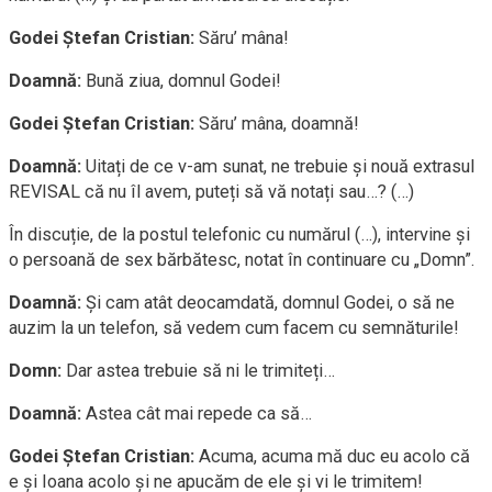
Godei Ștefan Cristian:
Săru’ mâna!
Doamnă:
Bună ziua, domnul Godei!
Godei Ștefan Cristian:
Săru’ mâna, doamnă!
Doamnă:
Uitați de ce v-am sunat, ne trebuie și nouă extrasul
REVISAL că nu îl avem, puteți să vă notați sau…? (…)
În discuție, de la postul telefonic cu numărul (…), intervine și
o persoană de sex bărbătesc, notat în continuare cu „Domn”.
Doamnă:
Și cam atât deocamdată, domnul Godei, o să ne
auzim la un telefon, să vedem cum facem cu semnăturile!
Domn:
Dar astea trebuie să ni le trimiteți…
Doamnă:
Astea cât mai repede ca să…
Godei Ștefan Cristian:
Acuma, acuma mă duc eu acolo că
e și Ioana acolo și ne apucăm de ele și vi le trimitem!