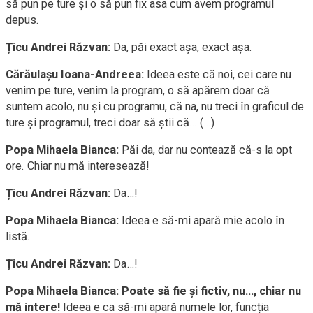
să pun pe ture și o să pun fix asa cum avem programul
depus.
Țicu Andrei Răzvan:
Da, păi exact așa, exact așa.
Cărăulașu Ioana-Andreea:
Ideea este că noi, cei care nu
venim pe ture, venim la program, o să apărem doar că
suntem acolo, nu și cu programu, că na, nu treci în graficul de
ture și programul, treci doar să știi că… (…)
Popa Mihaela Bianca:
Păi da, dar nu contează că-s la opt
ore. Chiar nu mă interesează!
Țicu Andrei Răzvan:
Da…!
Popa Mihaela Bianca:
Ideea e să-mi apară mie acolo în
listă.
Țicu Andrei Răzvan:
Da…!
Popa Mihaela Bianca:
Poate să fie și fictiv, nu…, chiar nu
mă intere!
Ideea e ca să-mi apară numele lor, funcția