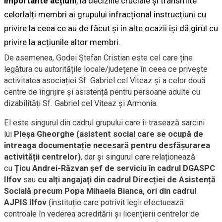
importante acțiuni
, ia deciziile cruciale și transmite
celorlalți membri ai grupului infracțional instrucțiuni cu
privire la ceea ce au de făcut și în alte ocazii își dă girul cu
privire la acțiunile altor membri.
De asemenea, Godei Ștefan Cristian este cel care ține
legătura cu autoritățile locale/județene în ceea ce privește
activitatea asociației Sf. Gabriel cel Viteaz și a celor două
centre de îngrijire și asistență pentru persoane adulte cu
dizabilități Sf. Gabriel cel Viteaz și Armonia.
El este singurul din cadrul grupului care îi trasează sarcini
lui
Pleșa Gheorghe (asistent social care se ocupă de
întreaga documentație necesară pentru desfășurarea
activității centrelor)
, dar și singurul care relaționează
cu
Țicu Andrei-Răzvan șef de serviciu în cadrul DGASPC
Ilfov
sau
cu alți angajați din cadrul Direcției de Asistență
Socială precum Popa Mihaela Bianca, ori din cadrul
AJPIS Ilfov
(instituție care potrivit legii efectuează
controale în vederea acreditării și licențierii centrelor de