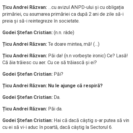
Țicu Andrei Răzvan:
…cu avizul ANPD-ului și cu obligația
primăriei, cu asumarea primăriei ca după 2 ani de zile să-i
preia și să-i reintegreze în societate.
Godei Ștefan Cristian:
(n.n. râde)
Țicu Andrei Răzvan:
Te doare mintea, mă! (…)
Țicu Andrei Răzvan:
Păi da! (n.n vorbește ironic) Ce? Lasă!
Că ăia trăiesc cu aer. Cu ce să trăiască și ei?
Godei Ștefan Cristian:
Păi?
Țicu Andrei Răzvan:
Nu le ajunge că respiră?
Godei Ștefan Cristian:
Da.
Țicu Andrei Răzvan:
Păi da.
Godei Ștefan Cristian:
Hai că dacă câștig s-ar putea să vin
cu ei să vi-i aduc în poartă, dacă câștig la Sectorul 6.