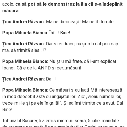
acolo,
ca să pot să le demonstrez la ăia că s-a îndeplinit
măsura.
Țicu Andrei Răzvan:
Mâine dimineață! Mâine îți trimite.
Popa Mihaela Bianca:
Îhî…! Bine!
Țicu Andrei Răzvan:
Dar și ei dracu, nu și-o fi dat prin cap
mă, să trimită alea…!?
Popa Mihaela Bianca:
Nu știu mă frate, că i-am explicat
Ioanei. Că e de la ANPD și cer…măsuri!
Țicu Andrei Răzvan:
Da…!
Popa Mihaela Bianca:
Ce măsuri s-au luat! Mă interesează
în mod deosebit asta cu angajatul lor. Zic: „vreau numele lor,
trece-mi-le și pe ele în grilă!”. Și ea îmi trimite ce a avut. Da!
Bine!
Tribunalul București a emis miercuri seară, 5 iulie, mandate