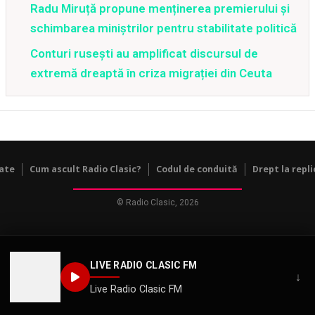
Radu Miruță propune menținerea premierului și
schimbarea miniștrilor pentru stabilitate politică
Conturi rusești au amplificat discursul de
extremă dreaptă în criza migrației din Ceuta
tate
Cum ascult Radio Clasic?
Codul de conduită
Drept la repli
© Radio Clasic, 2026
LIVE RADIO CLASIC FM
↓
Live Radio Clasic FM