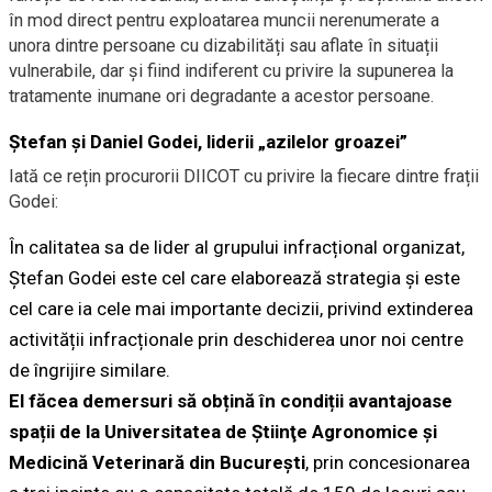
în mod direct pentru exploatarea muncii nerenumerate a
unora dintre persoane cu dizabilități sau aflate în situații
vulnerabile, dar și fiind indiferent cu privire la supunerea la
tratamente inumane ori degradante a acestor persoane.
Ștefan și Daniel Godei, liderii „azilelor groazei”
Iată ce rețin procurorii DIICOT cu privire la fiecare dintre frații
Godei:
În calitatea sa de lider al grupului infracțional organizat,
Ștefan Godei este cel care elaborează strategia și este
cel care ia cele mai importante decizii, privind extinderea
activității infracționale prin deschiderea unor noi centre
de îngrijire similare.
El făcea demersuri să obțină în condiții avantajoase
spații de la Universitatea de Ştiinţe Agronomice şi
Medicină Veterinară din Bucureşti
, prin concesionarea