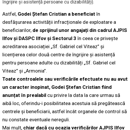
îngrijire și asistență persoane cu dizabilități).
Astfel,
Godei Ștefan Cristian a beneficiat
în
desfășurarea activității infracționale de exploatare a
beneficiarilor,
de sprijinul unor angajați din cadrul AJPIS
Ilfov și DASPC Ilfov și Sectorul 3
în ceea ce privește
acreditarea asociației „Sf. Gabriel cel Viteaz” și
licențierea celor două centre de îngrijire și asistență
pentru persoane adulte cu dizabilități „Sf. Gabriel cel
Viteaz” și „Armonia”.
Toate controalele sau verificările efectuate nu au avut
un caracter inopinat, Godei Ștefan Cristian fiind
anunțat în prealabil
cu privire la data la care urmau să
aibă loc, oferindu-i posibilitatea acestuia să pregătească
centrele și beneficiarii, astfel încât organele de control să
nu constate eventuale nereguli.
Mai mult,
chiar dacă cu ocazia verificărilor AJPIS Ilfov