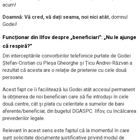
acum!
Doamnă:
Vă cred, vă dați seama, noi nici atât
, domnul
Godei!
Funcționar din Ilfov despre „beneficiari”: „Nu le ajunge
că respiră?”
Din interceptările convorbirilor telefonice purtate de Godei
Ștefan-Cristian cu Pleșa Gheorghe și Țicu Andrei-Răzvan a
rezultat că acesta are o relație de prietenie cu cele două
persoane.
Acest fapt ce îi facilitează lui Godei atât accesul permanent
la obținerea de noi beneficiari care să fie introduși în cele
două centre, cât și plata cu celeritate a sumelor de bani
aferente/beneficiar, din bugetul DGASPC. Ilfov, cu încălcarea
prevederilor legale.
Relevant în acest sens este faptul că la momentul în care
sunt solicitate documente justificative privind modul de