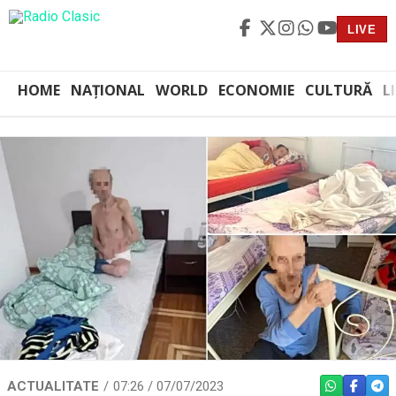
LIVE
HOME
NAȚIONAL
WORLD
ECONOMIE
CULTURĂ
L
ACTUALITATE
07:26 / 07/07/2023
WHATSAPP
FACEBO
TEL