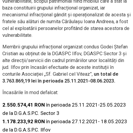
vulnerabilitate, scopul patrimonial fiind mobilul care a stat la
baza constituirii grupului infracțional organizat, iar
mecanismul infracțional gândit și operaționalizat de acesta și
fratele său alături de numita Cărăulașu Ioana Andreea, a fost
cel al exploatării persoanelor profitând de starea acestora de
vulnerabilitate.
Membrii grupului infracțional organizat condus Godei Ștefan
Cristian au obținut de la DGASPC Ilfov, DGASPC Sector 3 și
alte direcții/servicii din cadrul primăriilor unor localități din
jud. Ilfov prin încasări efectuate de aceste instituții în
conturile Asociației „Sf. Gabriel cel Viteaz”,
un total de
3.763.869,19 lei în perioada 25.11.2021-08.06.2023.
Încasările în mod defalcat:
2.550.574,41 RON
în perioada 25.11.2021-25.05.2023
de la D.G.A.S.P.C. Sector 3
1.178.233,92 RON
în perioada 27.12.2021- 18.05.2023
de la D.G.A.S.P.C. Ilfov