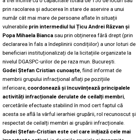
a trei incinte cu o capacitate totală de 150 de locuri sau
prin racolarea și aducerea în stare de aservire a unui
număr cât mai mare de persoane aflate în situații
vulnerabile
prin intermediul lui Țicu Andrei Răzvan și
Popa Mihaela Bianca
sau prin obținerea fără drept (prin
declararea în fals a îndeplinirii condițiilor) a unor loturi de
beneficiari instituționalizați de la licitațiile organizate la
nivelul DGASPC-urilor de pe raza mun. București.
Godei Ștefan Cristian cunoaște
, fiind informat de
membrii grupului infracțional aflați pe pozițiile
inferioare,
coordonează și încuviințează principalele
activități infracționale derulate de ceilalți membri
,
cercetările efectuate stabilind în mod cert faptul că
acesta se află la vârful ierarhiei grupării, rol recunoscut și
respectat de ceilalți membri ai grupării infracționale.
Godei Ștefan-Cristian este cel care inițiază cele mai