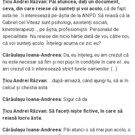
Țicu Andrei Răzvan:
Păi atuncea, dați un document,
ceva, din care reiese că sunteți și voi acolo
, că de fapt
asta ne…îi interesează pe-ăștia de la ANPD. Să reiasă că la
Gabriel cel Viteaz sunt psihologi, asistenți sociali,
kinetoterapeuți…, pe ăștia, profesioniștii. Personalul de
specialitate. Nu reiese din nicio hârtie dată de voi, către noi,
că voi sunteți acolo. Înțelegi acuma ce zic eu?
Cărăulașu Ioana-Andreea:
Da, eu înțeleg, eu am crezut că
nu este necesar să fim și noi puși în condițiile în care el…eu
am crezut că îi interesează strict turele oamenilor. (…)
Țicu Andrei Răzvan:
…după-amiază, când ajungi tu, să ai în
calcul și chestia asta.
Cărăulașu Ioana-Andreea:
Sigur că da.
Țicu Andrei Răzvan:
Să faceți niște fictive, în care să
reiasă lucru ăsta.
Cărăulașu Ioana-Andreea:
Păi atunci o să mai pun acolo, o