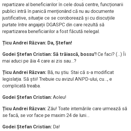
repartizare al beneficiarilor în cele două centre, funcționarii
publici intră în panică menționând că nu au documente
justificative, situație ce se coroborează și cu discuțiile
purtate între angajații DGASPC din care rezultă să
repartizarea beneficiarilor a fost făcută nelegal.
Țicu Andrei Răzvan:
Da, Ștefan!
Godei Ștefan Cristian:
Să trăiască, bossu’!
Ce faci? (…) Îi
mai aduci pe ăia 4 care ai zis sau…?
Țicu Andrei Răzvan:
Bă, nu știu. Stai că s-a modificat
legislația. Să știi! Trebuie cu avizul ANPD-ului, cu…, e
complicată treaba.
Godei Ștefan Cristian:
Aoleu!
Țicu Andrei Răzvan:
Zău! Toate internările care urmează să
se facă, se vor face pe maxim 24 de luni…
Godei Ștefan Cristian:
Da!