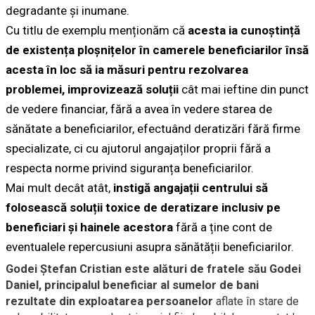
degradante și inumane.
Cu titlu de exemplu menționăm că
acesta ia cunoștință
de existența ploșnițelor în camerele beneficiarilor însă
acesta în loc să ia măsuri pentru rezolvarea
problemei, improvizează soluții
cât mai ieftine din punct
de vedere financiar, fără a avea în vedere starea de
sănătate a beneficiarilor, efectuând deratizări fără firme
specializate, ci cu ajutorul angajaților proprii fără a
respecta norme privind siguranța beneficiarilor.
Mai mult decât atât,
instigă angajații centrului să
folosească soluții toxice de deratizare inclusiv pe
beneficiari și hainele acestora
fără a ține cont de
eventualele repercusiuni asupra sănătății beneficiarilor.
Godei Ștefan Cristian este alături de fratele său Godei
Daniel, principalul beneficiar al sumelor de bani
rezultate din exploatarea persoanelor
aflate în stare de