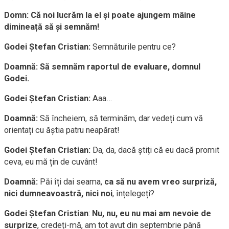
Domn:
Că noi lucrăm la el și poate ajungem mâine
dimineață să și semnăm!
Godei Ștefan Cristian:
Semnăturile pentru ce?
Doamnă:
Să semnăm raportul de evaluare, domnul
Godei.
Godei Ștefan Cristian:
Aaa…
Doamnă:
Să încheiem, să terminăm, dar vedeți cum vă
orientați cu ăștia patru neapărat!
Godei Ștefan Cristian:
Da, da, dacă știți că eu dacă promit
ceva, eu mă țin de cuvânt!
Doamnă:
Păi îți dai seama,
ca să nu avem vreo surpriză,
nici dumneavoastră, nici noi
, înțelegeți?
Godei Ștefan Cristian
:
Nu, nu, eu nu mai am nevoie de
surprize
, credeți-mă, am tot avut din septembrie până