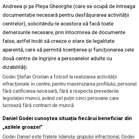
Andreea și pe Pleșa Gheorghe (care se ocupă de întreaga
documentație necesară pentru desfășurarea activității
centrelor), solicitându-le acestora să facă toate
demersurile necesare, prin întocmirea de documente
false, astfel încât să creeze o stare de legalitate
aparentă, care să permită licențierea și funcționarea cele
două centre de îngrijire a persoanelor adulte cu
dizabilități.
Godei Ștefan Cristian a folosit la realizarea activității
infracționale în centre, pentru maximizarea profitului, personal
fără calificarea necesară, fără a respecta prevederile
legislației muncii, având cel puțin cinci persoane care
lucrează fără contract de muncă.
Daniel Godei cunoștea situația fiecărui beneficiar din
„azilele groazei”
Godei Daniel este fratele liderului grupului infracțional, Godei