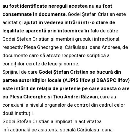
au fost identificate nereguli acestea nu au fost
consemnate în documente
, Godei Ștefan Cristian este
asistat și
ajutat în vederea intrării într-o stare de
legalitate aparentă prin întocmirea în fals
de către
Godei Ștefan Cristian și membrii grupului infracțional,
respectiv Pleșa Gheorghe și Cărăulașu Ioana Andreea, de
documente care să ateste respectare scriptică a
condițiilor cerute de lege și norme.
Sprijinul de care
Godei Ștefan Cristian se bucură din
partea autorităților locale (AJPIS Ilfov și DGASPC Ilfov)
este întărit de relația de prietenie pe care acesta o are
cu Pleșa Gheorghe și Țicu Andrei Răzvan
, care au
conexiuni la nivelul organelor de control din cadrul celor
două instituții.
Godei Ștefan Cristian a implicat în activitatea
infracțională pe asistenta socială Cărăulașu Ioana-