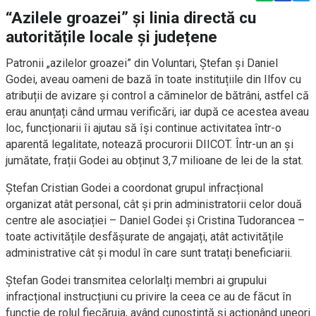
“Azilele groazei” și linia directă cu
autoritățile locale și județene
Patronii „azilelor groazei” din Voluntari, Ștefan și Daniel
Godei, aveau oameni de bază în toate instituțiile din Ilfov cu
atribuții de avizare și control a căminelor de bătrâni, astfel că
erau anunțați când urmau verificări, iar după ce acestea aveau
loc, funcționarii îi ajutau să își continue activitatea într-o
aparentă legalitate, notează procurorii DIICOT. Într-un an și
jumătate, frații Godei au obținut 3,7 milioane de lei de la stat.
Ștefan Cristian Godei a coordonat grupul infracțional
organizat atât personal, cât și prin administratorii celor două
centre ale asociației – Daniel Godei și Cristina Tudorancea –
toate activitățile desfășurate de angajați, atât activitățile
administrative cât și modul în care sunt tratați beneficiarii.
Ștefan Godei transmitea celorlalți membri ai grupului
infracțional instrucțiuni cu privire la ceea ce au de făcut în
funcție de rolul fiecăruia, având cunoștință și acționând uneori