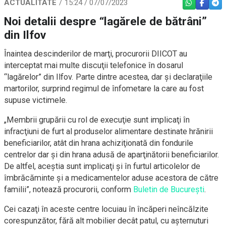
ACTUALITATE
15:24 / 07/07/2023
WHATSAPP
FACEBO
TEL
Noi detalii despre “lagărele de bătrâni”
din Ilfov
Înaintea descinderilor de marţi, procurorii DIICOT au
interceptat mai multe discuţii telefonice în dosarul
“lagărelor” din Ilfov. Parte dintre acestea, dar şi declaraţiile
martorilor, surprind regimul de înfometare la care au fost
supuse victimele.
„Membrii grupării cu rol de execuţie sunt implicaţi în
infracţiuni de furt al produselor alimentare destinate hrănirii
beneficiarilor, atât din hrana achiziţionată din fondurile
centrelor dar şi din hrana adusă de aparţinătorii beneficiarilor.
De altfel, aceştia sunt implicaţi şi în furtul articolelor de
îmbrăcăminte şi a medicamentelor aduse acestora de către
familii”, notează procurorii, conform
Buletin de Bucureşti
.
Cei cazaţi în aceste centre locuiau în încăperi neîncălzite
corespunzător, fără alt mobilier decât patul, cu aşternuturi