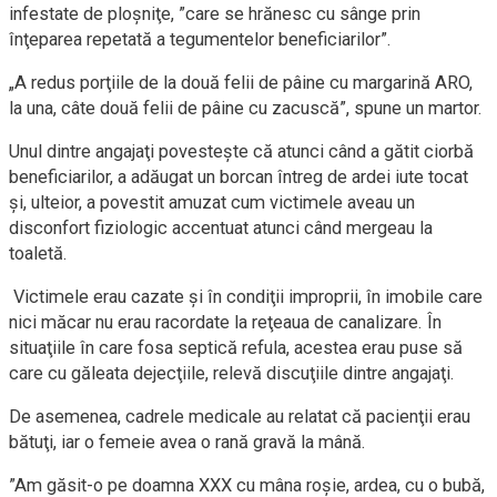
infestate de ploşniţe, ”care se hrănesc cu sânge prin
înţeparea repetată a tegumentelor beneficiarilor”.
„A redus porţiile de la două felii de pâine cu margarină ARO,
la una, câte două felii de pâine cu zacuscă”, spune un martor.
Unul dintre angajaţi povesteşte că atunci când a gătit ciorbă
beneficiarilor, a adăugat un borcan întreg de ardei iute tocat
şi, ulteior, a povestit amuzat cum victimele aveau un
disconfort fiziologic accentuat atunci când mergeau la
toaletă.
Victimele erau cazate şi în condiţii improprii, în imobile care
nici măcar nu erau racordate la reţeaua de canalizare. În
situaţiile în care fosa septică refula, acestea erau puse să
care cu găleata dejecţiile, relevă discuţiile dintre angajaţi.
De asemenea, cadrele medicale au relatat că pacienţii erau
bătuţi, iar o femeie avea o rană gravă la mână.
”Am găsit-o pe doamna XXX cu mâna roşie, ardea, cu o bubă,