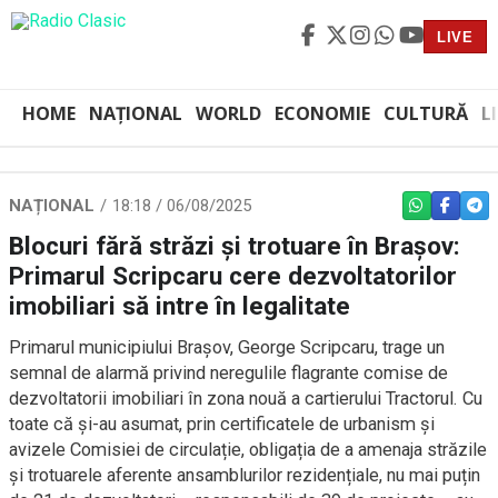
LIVE
HOME
NAȚIONAL
WORLD
ECONOMIE
CULTURĂ
L
NAȚIONAL
18:18 / 06/08/2025
WHATSAPP
FACEBO
TEL
Blocuri fără străzi și trotuare în Brașov:
Primarul Scripcaru cere dezvoltatorilor
imobiliari să intre în legalitate
Primarul municipiului Braşov, George Scripcaru, trage un
semnal de alarmă privind neregulile flagrante comise de
dezvoltatorii imobiliari în zona nouă a cartierului Tractorul. Cu
toate că și-au asumat, prin certificatele de urbanism și
avizele Comisiei de circulație, obligația de a amenaja străzile
și trotuarele aferente ansamblurilor rezidențiale, nu mai puțin