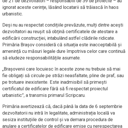
de 21 de dezvoltatori – responsabili de 39 de proiecte – au
ignorat aceste cerințe, lăsând locatarii să trăiască în haos
urbanistic.
Deși nu au respectat condițiile prevăzute, mulți dintre acești
dezvoltatori au reușit să obțină certificatele de atestare a
edificării construcției, intabulând astfel clădirile ridicate.
Primăria Brașov consideră că situația este inacceptabilă și
amenință cu măsuri legale dure împotriva celor care continuă
să eludeze responsabilitățile asumate.
„Brașovenii care locuiesc în aceste zone nu trebuie să mai
fie obligați să circule pe străzi neasfaltate, pline de praf, sau
pe trotuare inexistente. Este inadmisibil să primești
certificatul de edificare fără să fi respectat proiectul
urbanistic”, a transmis primarul Scripcaru.
Primăria avertizează că, dacă până la data de 6 septembrie
dezvoltatorii nu intră în legalitate, administrația locală va
sesiza instituțiile de control și va demara procedura de
anulare a certificatelor de edificare emise cu nerespectarea