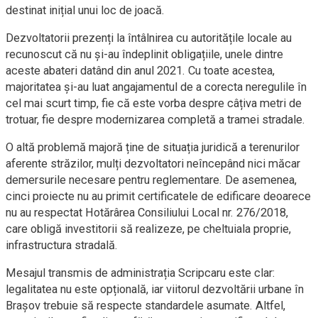
destinat inițial unui loc de joacă.
Dezvoltatorii prezenți la întâlnirea cu autoritățile locale au
recunoscut că nu și-au îndeplinit obligațiile, unele dintre
aceste abateri datând din anul 2021. Cu toate acestea,
majoritatea și-au luat angajamentul de a corecta neregulile în
cel mai scurt timp, fie că este vorba despre câțiva metri de
trotuar, fie despre modernizarea completă a tramei stradale.
O altă problemă majoră ține de situația juridică a terenurilor
aferente străzilor, mulți dezvoltatori neîncepând nici măcar
demersurile necesare pentru reglementare. De asemenea,
cinci proiecte nu au primit certificatele de edificare deoarece
nu au respectat Hotărârea Consiliului Local nr. 276/2018,
care obligă investitorii să realizeze, pe cheltuiala proprie,
infrastructura stradală.
Mesajul transmis de administrația Scripcaru este clar:
legalitatea nu este opțională, iar viitorul dezvoltării urbane în
Brașov trebuie să respecte standardele asumate. Altfel,