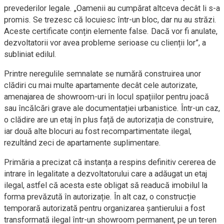
prevederilor legale. „Oamenii au cumpărat altceva decât li s-a
promis. Se trezesc că locuiesc într-un bloc, dar nu au străzi.
Aceste certificate conțin elemente false. Dacă vor fi anulate,
dezvoltatorii vor avea probleme serioase cu clienții lor”, a
subliniat edilul.
Printre neregulile semnalate se numără construirea unor
clădiri cu mai multe apartamente decât cele autorizate,
amenajarea de showroom-uri în locul spațiilor pentru joacă
sau încălcări grave ale documentației urbanistice. Într-un caz,
o clădire are un etaj în plus față de autorizația de construire,
iar două alte blocuri au fost recompartimentate ilegal,
rezultând zeci de apartamente suplimentare.
Primăria a precizat că instanța a respins definitiv cererea de
intrare în legalitate a dezvoltatorului care a adăugat un etaj
ilegal, astfel că acesta este obligat să readucă imobilul la
forma prevăzută în autorizație. În alt caz, o construcție
temporară autorizată pentru organizarea șantierului a fost
transformată ilegal într-un showroom permanent, pe un teren