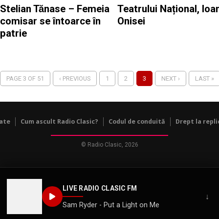
Stelian Tănase – Femeia
Teatrului Național, Ioa
comisar se întoarce în
Onisei
patrie
PAGE 3 OF 51
‹ PREVIOUS
1
2
3
NEXT ›
LAST »
tate
Cum ascult Radio Clasic?
Codul de conduită
Drept la repli
© Radio Clasic, 2026
LIVE RADIO CLASIC FM
↓
Sam Ryder - Put a Light on Me