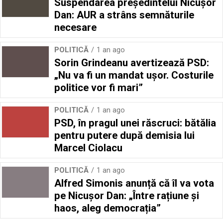
Suspendarea președintelui Nicușor
Dan: AUR a strâns semnăturile
necesare
POLITICĂ
1 an ago
Sorin Grindeanu avertizează PSD:
„Nu va fi un mandat ușor. Costurile
politice vor fi mari”
POLITICĂ
1 an ago
PSD, în pragul unei răscruci: bătălia
pentru putere după demisia lui
Marcel Ciolacu
POLITICĂ
1 an ago
Alfred Simonis anunță că îl va vota
pe Nicușor Dan: „Între rațiune și
haos, aleg democrația”