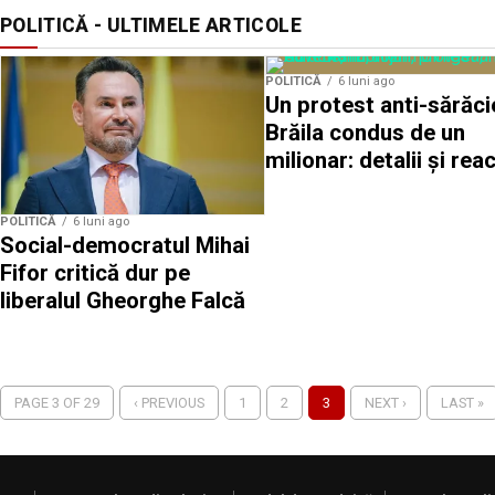
POLITICĂ - ULTIMELE ARTICOLE
POLITICĂ
6 luni ago
Un protest anti-sărăci
Brăila condus de un
milionar: detalii și reac
POLITICĂ
6 luni ago
Social-democratul Mihai
Fifor critică dur pe
liberalul Gheorghe Falcă
PAGE 3 OF 29
‹ PREVIOUS
1
2
3
NEXT ›
LAST »