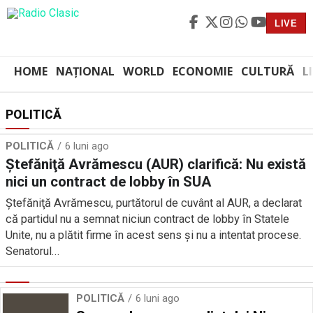
LIVE
HOME
NAȚIONAL
WORLD
ECONOMIE
CULTURĂ
L
POLITICĂ
POLITICĂ
6 luni ago
Ştefăniţă Avrămescu (AUR) clarifică: Nu există
nici un contract de lobby în SUA
Ştefăniţă Avrămescu, purtătorul de cuvânt al AUR, a declarat
că partidul nu a semnat niciun contract de lobby în Statele
Unite, nu a plătit firme în acest sens și nu a intentat procese.
Senatorul...
POLITICĂ
6 luni ago