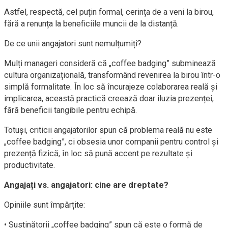
Astfel, respectă, cel puțin formal, cerința de a veni la birou,
fără a renunța la beneficiile muncii de la distanță.
De ce unii angajatori sunt nemulțumiți?
Mulți manageri consideră că „coffee badging” subminează
cultura organizațională, transformând revenirea la birou într-o
simplă formalitate. În loc să încurajeze colaborarea reală și
implicarea, această practică creează doar iluzia prezenței,
fără beneficii tangibile pentru echipă.
Totuși, criticii angajatorilor spun că problema reală nu este
„coffee badging”, ci obsesia unor companii pentru control și
prezență fizică, în loc să pună accent pe rezultate și
productivitate.
Angajați vs. angajatori: cine are dreptate?
Opiniile sunt împărțite:
• Susținătorii „coffee badging” spun că este o formă de