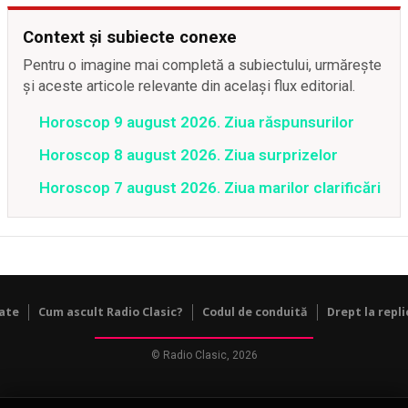
Context și subiecte conexe
Pentru o imagine mai completă a subiectului, urmărește
și aceste articole relevante din același flux editorial.
Horoscop 9 august 2026. Ziua răspunsurilor
Horoscop 8 august 2026. Ziua surprizelor
Horoscop 7 august 2026. Ziua marilor clarificări
tate
Cum ascult Radio Clasic?
Codul de conduită
Drept la repli
© Radio Clasic, 2026