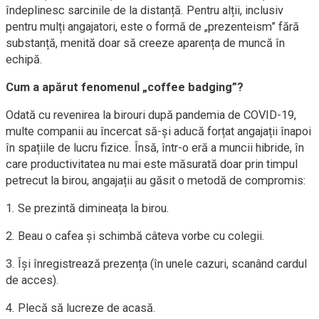
îndeplinesc sarcinile de la distanță. Pentru alții, inclusiv
pentru mulți angajatori, este o formă de „prezenteism” fără
substanță, menită doar să creeze aparența de muncă în
echipă.
Cum a apărut fenomenul „coffee badging”?
Odată cu revenirea la birouri după pandemia de COVID-19,
multe companii au încercat să-și aducă forțat angajații înapoi
în spațiile de lucru fizice. Însă, într-o eră a muncii hibride, în
care productivitatea nu mai este măsurată doar prin timpul
petrecut la birou, angajații au găsit o metodă de compromis:
1. Se prezintă dimineața la birou.
2. Beau o cafea și schimbă câteva vorbe cu colegii.
3. Își înregistrează prezența (în unele cazuri, scanând cardul
de acces).
4. Plecă să lucreze de acasă.