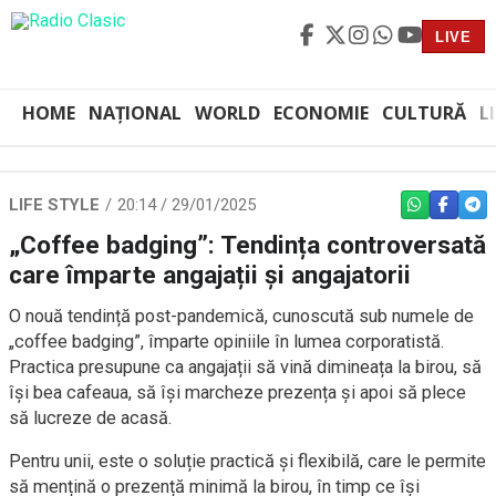
LIVE
HOME
NAȚIONAL
WORLD
ECONOMIE
CULTURĂ
L
LIFE STYLE
20:14 / 29/01/2025
WHATSAPP
FACEBO
TEL
„Coffee badging”: Tendința controversată
care împarte angajații și angajatorii
O nouă tendință post-pandemică, cunoscută sub numele de
„coffee badging”, împarte opiniile în lumea corporatistă.
Practica presupune ca angajații să vină dimineața la birou, să
își bea cafeaua, să își marcheze prezența și apoi să plece
să lucreze de acasă.
Pentru unii, este o soluție practică și flexibilă, care le permite
să mențină o prezență minimă la birou, în timp ce își