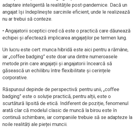
adaptare inteligentă la realitățile post-pandemice. Dacă un
angajat își îndeplinește sarcinile eficient, unde le realizează
nu ar trebui să conteze.
• Angajatorii sceptici cred că este o practică care dăunează
echipei și afectează implicarea angajaților pe termen lung.
Un lucru este cert: munca hibridă este aici pentru a rămâne,
iar „coffee badging” este doar una dintre numeroasele
metode prin care angajații și angajatorii încearcă să
găsească un echilibru între flexibilitate și cerințele
corporative.
Răspunsul depinde de perspectivă: pentru unii, „coffee
badging” este o soluție practică, pentru alții, este o
scurtătură lipsită de etică. Indiferent de poziție, fenomenul
arată clar că modelul clasic de muncă la birou este în
continuă schimbare, iar companiile trebuie să se adapteze la
noile realități ale pieței muncii.