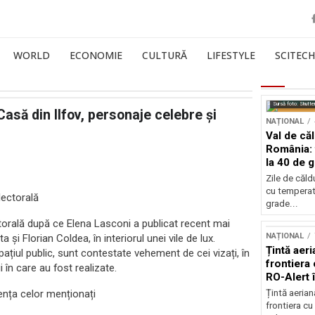
WORLD
ECONOMIE
CULTURĂ
LIFESTYLE
SCITECH
Sursă foto: Shutte
Casă din Ilfov, personaje celebre și
NAȚIONAL
Val de că
România: 
la 40 de 
Zile de căl
cu temperat
lectorală
grade...
orală după ce Elena Lasconi a publicat recent mai
NAȚIONAL
și Florian Coldea, în interiorul unei vile de lux.
Țintă aeri
 spațiul public, sunt contestate vehement de cei vizați, în
frontiera 
 în care au fost realizate.
RO-Alert 
ența celor menționați
Țintă aeria
frontiera cu