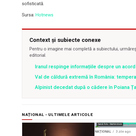
sofisticată.
Sursa:
Hotnews
Context și subiecte conexe
Pentru o imagine mai completă a subiectului, urmărește
editorial.
Iranul respinge informațiile despre un aco
Val de căldură extremă în România: temperat
Alpinist decedat după o cădere în Poiana Țapu
NAȚIONAL - ULTIMELE ARTICOLE
Sursă foto: Shutterstock
NAȚIONAL
3 zile ago