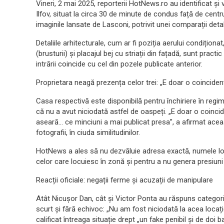
Vineri, 2 mai 2025, reporterii HotNews.ro au identificat și 
Ilfov, situat la circa 30 de minute de condus față de cent
imaginile lansate de Lasconi, potrivit unei comparații detali
Detaliile arhitecturale, cum ar fi poziția aerului condițion
(brusturii) și placajul bej cu striații din fațadă, sunt pra
intrării coincide cu cel din pozele publicate anterior.
Proprietara neagă prezența celor trei: „E doar o coinciden
Casa respectivă este disponibilă pentru închiriere în regi
că nu a avut niciodată astfel de oaspeți. „E doar o coin
aseară… ce minciuni a mai publicat presa”, a afirmat acea
fotografii, în ciuda similitudinilor.
HotNews a ales să nu dezvăluie adresa exactă, numele local
celor care locuiesc în zonă și pentru a nu genera presiuni
Reacții oficiale: negații ferme și acuzații de manipulare
Atât Nicușor Dan, cât și Victor Ponta au răspuns categoric
scurt și fără echivoc: „Nu am fost niciodată la acea locați
calificat întreaga situație drept „un fake penibil și de doi ba