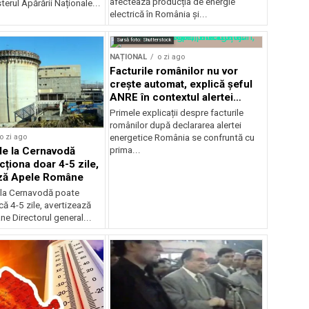
afectează producția de energie
terul Apărării Naționale...
electrică în România și...
Sursă foto: Shutterstock
NAȚIONAL
o zi ago
Facturile românilor nu vor
crește automat, explică șeful
ANRE în contextul alertei
energetice
Primele explicații despre facturile
românilor după declararea alertei
o zi ago
energetice România se confruntă cu
de la Cernavodă
prima...
cționa doar 4-5 zile,
ază Apele Române
 la Cernavodă poate
că 4-5 zile, avertizează
e Directorul general...