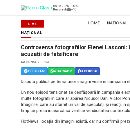
08.08.2026 | 00:59
Bucuresti
--°C
HOME
NAȚIONAL
NAȚIONAL
Controversa fotografiilor Elenei Lasconi: 
acuzații de falsificare
NAȚIONAL
19:53
TELEGRAM
WHATSAPP
FACEBOOK
Dispută publică pe tema unor imagini virale în campania e
Un nou episod tensionat se desfășoară în campania elect
multe fotografii în care ar apărea Nicușor Dan, Victor Ponta 
Imaginile, care au stârnit un val de speculații și reacții în
timp ce presa încearcă să verifice veridicitatea contextului
HotNews: locația din imagini există, dar nu confirmă prez