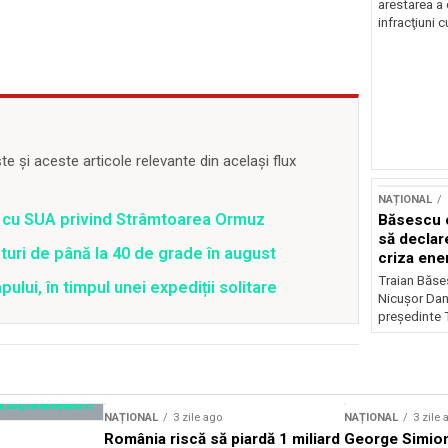
arestarea a
infracţiuni c
 și aceste articole relevante din același flux
NAȚIONAL
rd cu SUA privind Strâmtoarea Ormuz
Băsescu c
să declar
uri de până la 40 de grade în august
criza ene
Traian Băses
lui, în timpul unei expediții solitare
Nicușor Dan 
președinte 
NAȚIONAL
3 zile ago
NAȚIONAL
3 zile 
România riscă să piardă 1 miliard
George Simion