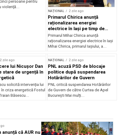
 cinci persoane pentru
u violenţă...
NAȚIONAL
2 zile ago
Primarul Chirica anunță
raționalizarea energiei
electrice în Iași pe timp de
noapte
Primarul Mihai Chirica anunță
raționalizarea energiei electrice în Iași
Mihai Chirica, primarul Iașiului, a...
2 zile ago
NAȚIONAL
2 zile ago
ere lui Nicușor Dan
PNL acuză PSD de blocaje
e stare de urgență în
politice după suspendarea
rgetică
Hotărârilor de Guvern
cu solicită intervenția lui
PNL critică suspendarea Hotărârilor
în criza energetică Fostul
de Guvern de către Curtea de Apel
Traian Băsescu...
București Mai mulți...
ago
NAȚIONAL
 anunță că AUR nu
PSD cere s