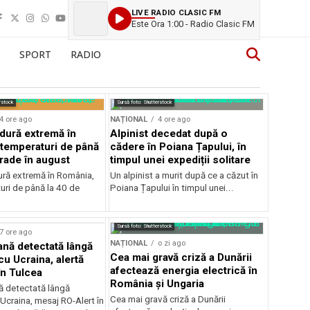
LIVE RADIO CLASIC FM
Este Ora 1:00 - Radio Clasic FM
SPORT
RADIO
rstock
Sursă foto: Shutterstock
4 ore ago
NAȚIONAL
4 ore ago
ldură extremă în
Alpinist decedat după o
temperaturi de până
cădere în Poiana Țapului, în
grade în august
timpul unei expediții solitare
dură extremă în România,
Un alpinist a murit după ce a căzut în
uri de până la 40 de
Poiana Țapului în timpul unei...
Sursă foto: Shutterstock
7 ore ago
NAȚIONAL
o zi ago
ană detectată lângă
Cea mai gravă criză a Dunării
cu Ucraina, alertă
afectează energia electrică în
în Tulcea
România și Ungaria
nă detectată lângă
Cea mai gravă criză a Dunării
 Ucraina, mesaj RO-Alert în