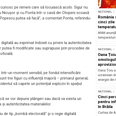
u cunosc pe nimeni care să locuiască acolo. Sigur nu
NAȚIONAL
u Nicușor și cu Ponta într-o casă din Otopeni scoasă
România s
 Popescu putea să facă”, a comentat Ponta, referindu-
cinci zile
temperatu
grade
ANM anunță c
temperaturi 
 digitală au exprimat îndoieli cu privire la autenticitatea
ar putea fi modificate sau suprapuse prin procedee de
NAȚIONAL
oficială.
Oana Țoiu
omologul
aprovizio
Ucraina
Oana Țoiu a
într-un moment sensibil, pe fondul intensificării
ucrainean d
unt trei figuri cu influență majoră – primarul general,
energie din 
cidentul să capete un potențial exploziv în spațiul
NAȚIONAL
Cinci per
dacă se vor depune plângeri sau dacă va exista un
pentru inf
 și autenticitatea materialelor.
în Brăila
Curtea de A
u de tip „bombă electorală” și o regie digitală