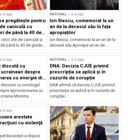
o zi ago
NAȚIONAL
o zi ago
e pregătește pentru
Ion Iliescu, comemorat la un
 de caniculă cu
an de la decesul său în fața
ri de până la 40 de
apropiaților
inci zile de caniculă și
Ion Iliescu, comemorat la un an de la
de până la 40 de grade...
decesul său Aproape un an de...
o zi ago
NAȚIONAL
o zi ago
 discută cu
DNA: Decizia CJUE privind
 ucrainean despre
prescripția se aplică și în
narea cu energie din
cazurile de corupție
 discutat cu omologul
DNA afirmă că decizia CJUE privind
espre aprovizionarea cu
prescripția se aplică și în cazurile de
Ucraina Ministra...
corupție...
o zi ago
soane arestate
racţiuni cu violenţă
pel Bucureşti a dispus