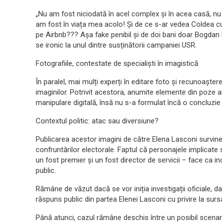
„Nu am fost niciodată în acel complex și în acea casă, n
am fost în viața mea acolo! Și de ce s-ar vedea Coldea c
pe Airbnb??? Așa fake penibil și de doi bani doar Bogdan
se ironic la unul dintre susținătorii campaniei USR.
Fotografiile, contestate de specialiști în imagistică
În paralel, mai mulți experți în editare foto și recunoaștere
imaginilor. Potrivit acestora, anumite elemente din poze 
manipulare digitală, însă nu s-a formulat încă o concluzie 
Contextul politic: atac sau diversiune?
Publicarea acestor imagini de către Elena Lasconi survine 
confruntărilor electorale. Faptul că personajele implicate s
un fost premier și un fost director de servicii – face ca in
public.
Rămâne de văzut dacă se vor iniția investigații oficiale, 
răspuns public din partea Elenei Lasconi cu privire la sursa
Până atunci, cazul rămâne deschis între un posibil scenari