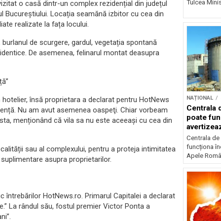
Tulcea Minis
vizitat o casă dintr-un complex rezidențial din județul
rul Bucureștiului. Locația seamănă izbitor cu cea din
ate realizate la fața locului.
at, burlanul de scurgere, gardul, vegetația spontană
ctic identice. De asemenea, felinarul montat deasupra
ță”
NAȚIONAL
m hotelier, însă proprietara a declarat pentru HotNews
Centrala 
cidență. Nu am avut asemenea oaspeţi. Chiar vorbeam
poate fun
sta, menționând că vila sa nu este aceeași cu cea din
avertize
Centrala de
funcționa în
ității sau al complexului, pentru a proteja intimitatea
Apele Român
 suplimentare asupra proprietarilor.
 întrebărilor HotNews.ro. Primarul Capitalei a declarat
e.” La rândul său, fostul premier Victor Ponta a
ni”.