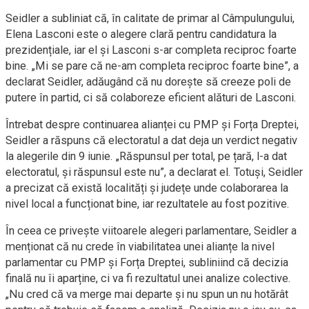
Seidler a subliniat că, în calitate de primar al Câmpulungului,
Elena Lasconi este o alegere clară pentru candidatura la
prezidențiale, iar el și Lasconi s-ar completa reciproc foarte
bine. „Mi se pare că ne-am completa reciproc foarte bine”, a
declarat Seidler, adăugând că nu dorește să creeze poli de
putere în partid, ci să colaboreze eficient alături de Lasconi.
Întrebat despre continuarea alianței cu PMP și Forța Dreptei,
Seidler a răspuns că electoratul a dat deja un verdict negativ
la alegerile din 9 iunie. „Răspunsul per total, pe țară, l-a dat
electoratul, și răspunsul este nu”, a declarat el. Totuși, Seidler
a precizat că există localități și județe unde colaborarea la
nivel local a funcționat bine, iar rezultatele au fost pozitive.
În ceea ce privește viitoarele alegeri parlamentare, Seidler a
menționat că nu crede în viabilitatea unei alianțe la nivel
parlamentar cu PMP și Forța Dreptei, subliniind că decizia
finală nu îi aparține, ci va fi rezultatul unei analize colective.
„Nu cred că va merge mai departe și nu spun un nu hotărât