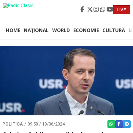
LIVE
HOME
NAȚIONAL
WORLD
ECONOMIE
CULTURĂ
L
POLITICĂ
09:58 / 19/06/2024
WHATSAPP
FACEBO
TEL