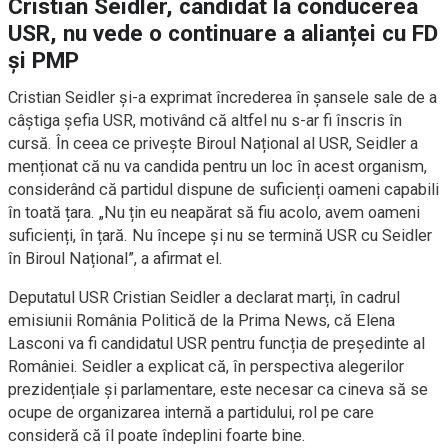
Cristian Seidler, candidat la conducerea
USR, nu vede o continuare a alianței cu FD
și PMP
Cristian Seidler și-a exprimat încrederea în șansele sale de a
câștiga șefia USR, motivând că altfel nu s-ar fi înscris în
cursă. În ceea ce privește Biroul Național al USR, Seidler a
menționat că nu va candida pentru un loc în acest organism,
considerând că partidul dispune de suficienți oameni capabili
în toată țara. „Nu țin eu neapărat să fiu acolo, avem oameni
suficienți, în țară. Nu începe și nu se termină USR cu Seidler
în Biroul Național”, a afirmat el.
Deputatul USR Cristian Seidler a declarat marți, în cadrul
emisiunii România Politică de la Prima News, că Elena
Lasconi va fi candidatul USR pentru funcția de președinte al
României. Seidler a explicat că, în perspectiva alegerilor
prezidențiale și parlamentare, este necesar ca cineva să se
ocupe de organizarea internă a partidului, rol pe care
consideră că îl poate îndeplini foarte bine.