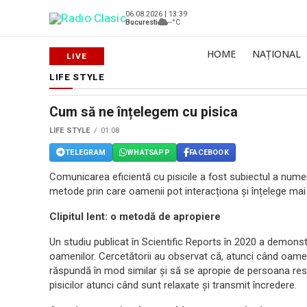
06.08.2026 | 13:39
Bucuresti
--°C
HOME
NAȚIONAL
LIFE STYLE
Cum să ne înțelegem cu pisica
LIFE STYLE
01:08
TELEGRAM
WHATSAPP
FACEBOOK
Comunicarea eficientă cu pisicile a fost subiectul a numero
metode prin care oamenii pot interacționa și înțelege ma
Clipitul lent: o metodă de apropiere
Un studiu publicat în Scientific Reports în 2020 a demonstra
oamenilor. Cercetătorii au observat că, atunci când oamenii 
răspundă în mod similar și să se apropie de persoana re
pisicilor atunci când sunt relaxate și transmit încredere.