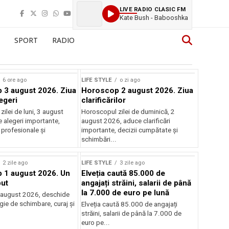
LIVE RADIO CLASIC FM
Kate Bush - Babooshka
SPORT
RADIO
6 ore ago
LIFE STYLE
o zi ago
3 august 2026. Ziua
Horoscop 2 august 2026. Ziua
egeri
clarificărilor
ilei de luni, 3 august
Horoscopul zilei de duminică, 2
 alegeri importante,
august 2026, aduce clarificări
 profesionale și
importante, decizii cumpătate și
schimbări...
2 zile ago
LIFE STYLE
3 zile ago
 1 august 2026. Un
Elveția caută 85.000 de
ut
angajați străini, salarii de până
la 7.000 de euro pe lună
 august 2026, deschide
gie de schimbare, curaj și
Elveția caută 85.000 de angajați
.
străini, salarii de până la 7.000 de
euro pe...