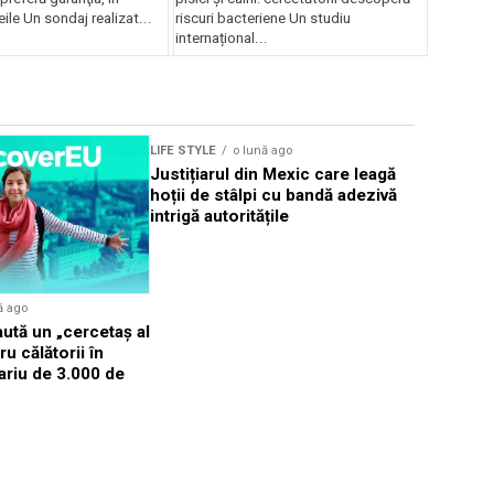
ile Un sondaj realizat...
riscuri bacteriene Un studiu
internațional...
LIFE STYLE
o lună ago
LIFE STYLE
Justițiarul din Mexic care leagă
Taylor Swi
hoții de stâlpi cu bandă adezivă
căsătorit 
intrigă autoritățile
de la Mad
ă ago
ută un „cercetaș al
u călătorii în
ariu de 3.000 de