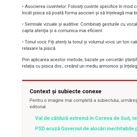
• Asocierea cuvintelor: Folosiți cuvinte specifice în mod 
încât pisica să poată forma asocieri și să înțeleagă mai bin
• Semnale vizuale și auditive: Combinați gesturile cu vocali
capta atenția și a comunica mai eficient.
• Tonul vocii: Fiți atenți la tonul și volumul vocii; un ton 
relaxare la pisică.
Prin aplicarea acestor metode, bazate pe cercetări științi
relația cu pisica dvs., creând un mediu armonios și înțele
Context și subiecte conexe
Pentru o imagine mai completă a subiectului, urmărește
editorial.
Val de căldură extremă în Coreea de Sud, t
PSD acuză Guvernul de alocări inechitabile 