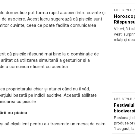
LIFE STYLE
cile domestice pot forma rapid asocieri între cuvinte și
Horoscop 
e de asociere. Acest lucru sugerează că pisicile sunt
Răspunsur
mitor cuvinte, ceea ce poate facilita comunicarea
Vineri, 31 i
vești surprin
relații și deci
rit că pisicile răspund mai bine la o combinație de
arătat că utilizarea simultană a gesturilor și a
și de a comunica eficient cu acestea.
cea proprietarului chiar și atunci când nu îl văd,
ului bazată pe indicii auditive. Această abilitate
LIFE STYLE
nicarea cu pisicile.
Festivalu
biodiversi
rii cu pisica
Pasionații de
produselor a
ca și să clipiți lent pentru a-i transmite un mesaj de calm
1 august, la
Sursă foto: Shutte