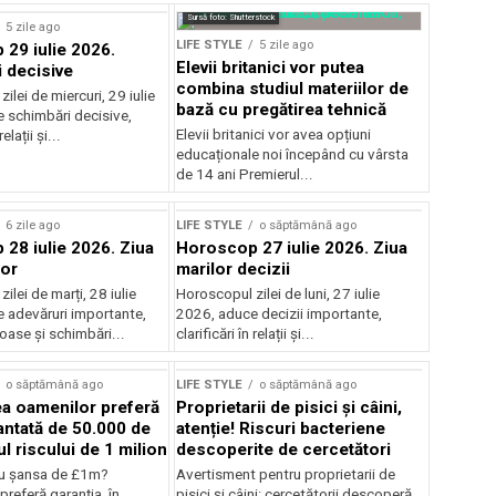
Sursă foto: Shutterstock
5 zile ago
LIFE STYLE
5 zile ago
29 iulie 2026.
Elevii britanici vor putea
 decisive
combina studiul materiilor de
ilei de miercuri, 29 iulie
bază cu pregătirea tehnică
 schimbări decisive,
Elevii britanici vor avea opțiuni
relații și...
educaționale noi începând cu vârsta
de 14 ani Premierul...
6 zile ago
LIFE STYLE
o săptămână ago
28 iulie 2026. Ziua
Horoscop 27 iulie 2026. Ziua
lor
marilor decizii
ilei de marți, 28 iulie
Horoscopul zilei de luni, 27 iulie
 adevăruri importante,
2026, aduce decizii importante,
joase și schimbări...
clarificări în relații și...
o săptămână ago
LIFE STYLE
o săptămână ago
ea oamenilor preferă
Proprietarii de pisici și câini,
ntată de 50.000 de
atenție! Riscuri bacteriene
cul riscului de 1 milion
descoperite de cercetători
u şansa de £1m?
Avertisment pentru proprietarii de
preferă garanţia, în
pisici și câini: cercetătorii descoperă