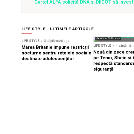
Cartel ALFA solicită DNA și DIICOT să inves
LIFE STYLE - ULTIMELE ARTICOLE
Sursă foto: Shutterstock
Sursă foto: Shutterstock
LIFE STYLE
3 săptămâni ago
LIFE STYLE
4 săptămân
Marea Britanie impune restricții
Nouă din zece cre
nocturne pentru rețelele sociale
pe Temu, Shein și 
destinate adolescenților
respectă standard
siguranță