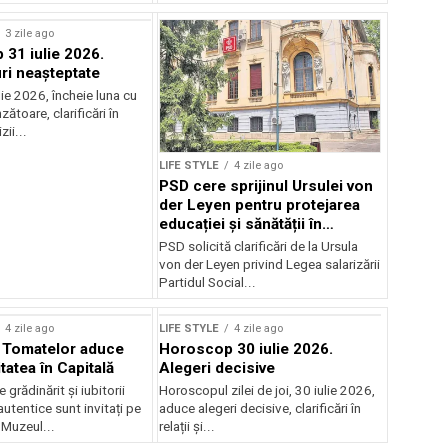
3 zile ago
31 iulie 2026.
i neașteptate
ulie 2026, încheie luna cu
zătoare, clarificări în
zii...
LIFE STYLE
4 zile ago
PSD cere sprijinul Ursulei von
der Leyen pentru protejarea
educației și sănătății în
reforma salarială
PSD solicită clarificări de la Ursula
von der Leyen privind Legea salarizării
Partidul Social...
4 zile ago
LIFE STYLE
4 zile ago
l Tomatelor aduce
Horoscop 30 iulie 2026.
tatea în Capitală
Alegeri decisive
 grădinărit și iubitorii
Horoscopul zilei de joi, 30 iulie 2026,
utentice sunt invitați pe
aduce alegeri decisive, clarificări în
 Muzeul...
relații și...
rstock