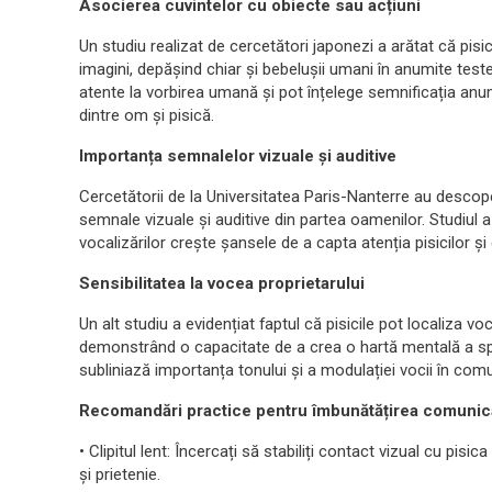
Asocierea cuvintelor cu obiecte sau acțiuni
Un studiu realizat de cercetători japonezi a arătat că pisi
imagini, depășind chiar și bebelușii umani în anumite test
atente la vorbirea umană și pot înțelege semnificația anu
dintre om și pisică.
Importanța semnalelor vizuale și auditive
Cercetătorii de la Universitatea Paris-Nanterre au descope
semnale vizuale și auditive din partea oamenilor. Studiul a 
vocalizărilor crește șansele de a capta atenția pisicilor 
Sensibilitatea la vocea proprietarului
Un alt studiu a evidențiat faptul că pisicile pot localiza vo
demonstrând o capacitate de a crea o hartă mentală a spați
subliniază importanța tonului și a modulației vocii în comu
Recomandări practice pentru îmbunătățirea comunică
• Clipitul lent: Încercați să stabiliți contact vizual cu pisi
și prietenie.