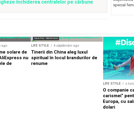
tigheze închiderea centralelor pe cărbune
special feme
Sursă foto: Shutterstock
i ago
LIFE STYLE
4 săptămâni ago
me solare de
Tinerii din China aleg luxul
AliExpress nu
spiritual în locul brandurilor de
ele de
renume
LIFE STYLE
o lun
O companie ca
carismei” pentr
Europa, cu sal
dolari