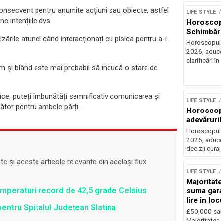
consecvent pentru anumite acțiuni sau obiecte, astfel
LIFE STYLE
e intențiile dvs.
Horoscop 
Schimbări
zările atunci când interacționați cu pisica pentru a-i
Horoscopul z
2026, aduce
clarificări în 
calm și blând este mai probabil să inducă o stare de
fice, puteți îmbunătăți semnificativ comunicarea și
LIFE STYLE
gător pentru ambele părți.
Horoscop 
adevăruri
Horoscopul z
2026, aduce
decizii cura
 și aceste articole relevante din același flux
LIFE STYLE
Majoritat
emperaturi record de 42,5 grade Celsius
suma gara
lire în lo
pentru Spitalul Județean Slatina
£50,000 sa
Majoritatea 