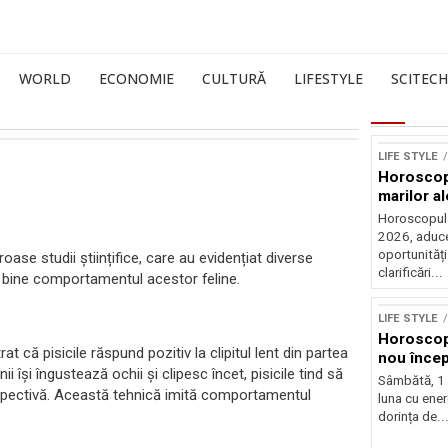
WORLD
ECONOMIE
CULTURĂ
LIFESTYLE
SCITECH
LIFE STYLE
Horoscop 
marilor al
Horoscopul z
2026, aduce
oportunități
ase studii științifice, care au evidențiat diverse
clarificări...
i bine comportamentul acestor feline.
LIFE STYLE
Horoscop
t că pisicile răspund pozitiv la clipitul lent din partea
nou încep
își îngustează ochii și clipesc încet, pisicile tind să
Sâmbătă, 1
spectivă. Această tehnică imită comportamentul
luna cu ener
dorința de..